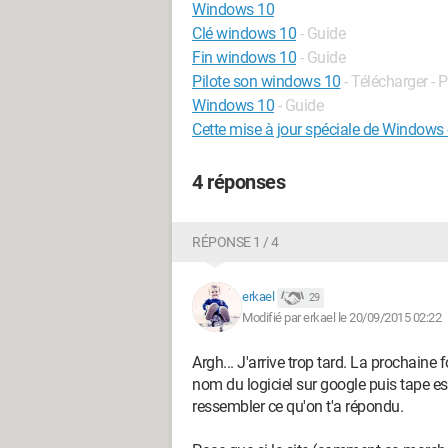
Windows 10
Clé windows 10
- Guide
Fin windows 10
- Guide
Pilote son windows 10
- Télécharger - P
Windows 10
- Guide
Cette mise à jour spéciale de Windows 
4 réponses
RÉPONSE 1 / 4
erkael
29
Modifié par erkael le 20/09/2015 02:22
Argh... J'arrive trop tard. La prochaine f
nom du logiciel sur google puis tape esp
ressembler ce qu'on t'a répondu.