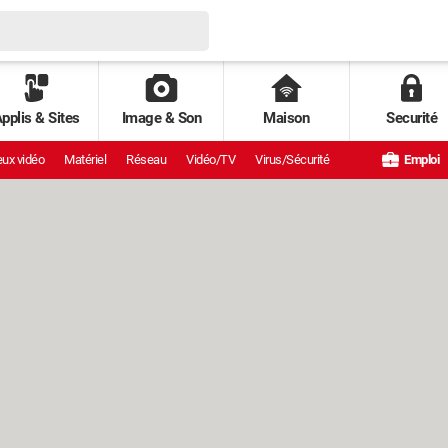
pplis & Sites
Image & Son
Maison
Securité
ux vidéo
Matériel
Réseau
Vidéo/TV
Virus/Sécurité
Emploi