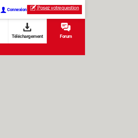
Posez votre
question
Connexion
Téléchargement
Forum