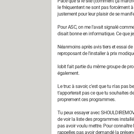
Pace que si le site (comment ça marche) 
le fréquentent ne sont pas forcément à l
justement pour leur plaisir de se mani
Pour ASC, on me l'avait signalé comme u
disait bonne en informatique. Ce que je
Néanmoins après avis tiers et essai de
reproposant de l'installer à prix modi
Iobit fait partie du même groupe de p
également.
Le truc à savoir, c'est que tu n'as pas b
t'apporterait pas ce que tu souhaites d
proprement ces programmes.
Tu peux essayer avec SHOULDIREMOVEIT 
de voir la liste des programmes installé
pas avoir voulu mettre. Pour connaître 
rappelles pas avoir demandé la présenc