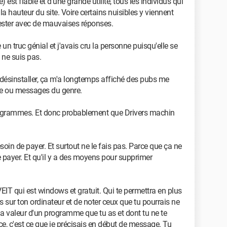
est fiable et d'une grande utilité, tous les individus qui
a hauteur du site. Voire certains nuisibles y viennent
fester avec de mauvaises réponses.
n truc génial et j'avais cru la personne puisqu'elle se
 ne suis pas.
 désinstaller, ça m'a longtemps affiché des pubs me
que ou messages du genre.
rogrammes. Et donc probablement que Drivers machin
esoin de payer. Et surtout ne le fais pas. Parce que ça ne
e payer. Et qu'il y a des moyens pour supprimer
qui est windows et gratuit. Qui te permettra en plus
s sur ton ordinateur et de noter ceux que tu pourrais ne
la valeur d'un programme que tu as et dont tu ne te
e, c'est ce que je précisais en début de message. Tu