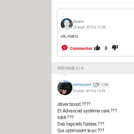
daniele
20 sept. 2015 à 12:58
ok, merci
0
Commenter
RÉPONSE 3 / 4
darkleopard
1 184
20 sept. 2015 à 10:43
driver boost.????
Et Advanced système care.???
Iobit.???
Des logiciels fiables.???
Qui optimisent le pc.???