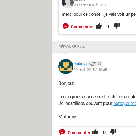
20 sept. 2015 à 02:55
merci pour ce conseil, je vais voir un peu
0
Commenter
RÉPONSE 2 / 4
Matancy
83
20 sept. 2015 à 10:35
Bonjour,
Les logiciels qui se sont installés à cô
Je les utilises souvent pour
nettoyer m
Matancy
0
Commenter