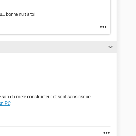
... bonne nuit à toi
té son dû mêle constructeur et sont sans risque.
on PC
.