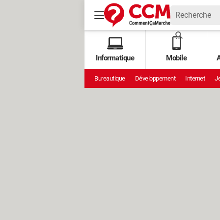
Informatique
Mobile
A
Bureautique
Développement
Internet
Je