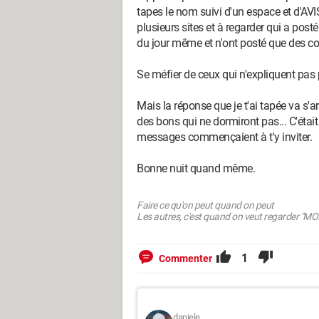
tapes le nom suivi d'un espace et d'AVIS
plusieurs sites et à regarder qui a posté
du jour même et n'ont posté que des c
Se méfier de ceux qui n'expliquent pas
Mais la réponse que je t'ai tapée va s'a
des bons qui ne dormiront pas... C'était 
messages commençaient à t'y inviter.
Bonne nuit quand même.
Faire ce qu'on peut quand on peut
Les autres, c'est quand on veut regarder "MOI"
1
Commenter
daniele