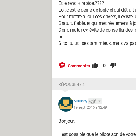
Et le rend + rapide.????
Lol, c'est le genre de logiciel qui détruit 
Pour mettre à jour ces drivers, il existe 
Gratuit, fiable, et qui met réellement à jo
Donc matancy, évite de conseiller des log
pc...
Si toi tu utilises tant mieux, mais va pas
0
Commenter
RÉPONSE 4 / 4
Matancy
83
19 sept. 2015 à 12:49
Bonjour,
Il est possible que le pilote son de votre