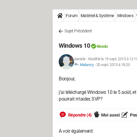
Forum
Matériel & Système
Windows
Sujet Précédent
Windows 10
Résolu
daniele
-
Modifié le 19 sept. 2015 à 12:1
Matancy
-
20 sept. 2015 à 18:20
Bonjour,
j'ai téléchargé Windows 10 le 5 août, e
pourrait m'aider, SVP?
Répondre (4)
Moi aussi
Pose
A voir également: