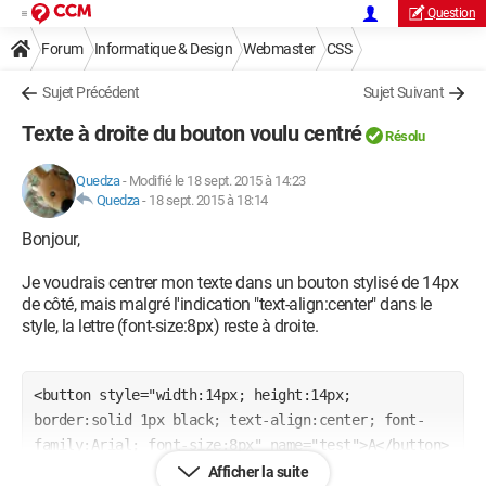
Question
Forum
Informatique & Design
Webmaster
CSS
Sujet Précédent
Sujet Suivant
Texte à droite du bouton voulu centré
Résolu
Quedza
-
Modifié le 18 sept. 2015 à 14:23
Quedza
-
18 sept. 2015 à 18:14
Bonjour,
Je voudrais centrer mon texte dans un bouton stylisé de 14px
de côté, mais malgré l'indication "text-align:center" dans le
style, la lettre (font-size:8px) reste à droite.
<button style="width:14px; height:14px; 
border:solid 1px black; text-align:center; font-
family:Arial; font-size:8px" name="test">A</button>
Afficher la suite