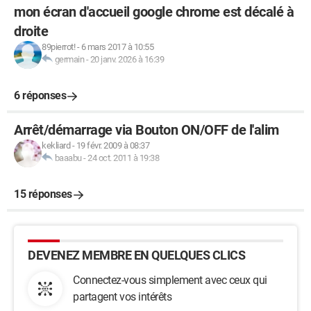
mon écran d'accueil google chrome est décalé à
droite
89pierrot!
-
6 mars 2017 à 10:55
germain
-
20 janv. 2026 à 16:39
6 réponses
Arrêt/démarrage via Bouton ON/OFF de l'alim
kekliard
-
19 févr. 2009 à 08:37
baaabu
-
24 oct. 2011 à 19:38
15 réponses
DEVENEZ MEMBRE EN QUELQUES CLICS
Connectez-vous simplement avec ceux qui
partagent vos intérêts