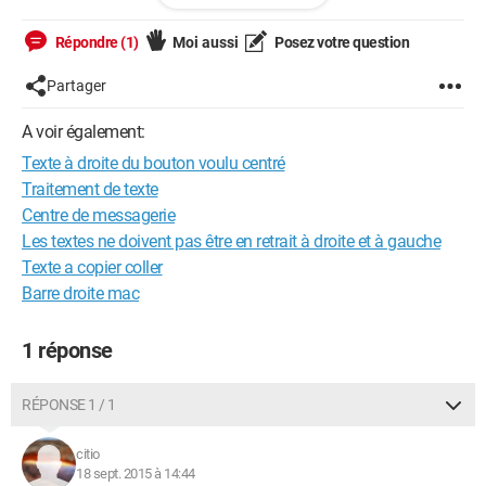
J'ai constaté que si l'on augmente la longueur du bouton, le
Répondre (1)
Moi aussi
Posez votre question
texte était bien centré. Mais je tiens à ma longueur de 14px.
Partager
Il y a une époque où Firefox centrait bien la lettre au lieu de la
positionner à droite, mais plus maintenant.
A voir également:
J'ai vu sur BlueGriffon que l'aperçu donnait bien ce que
Texte à droite du bouton voulu centré
j'attendais, mais une fois lu sur un navigateur, je vois à
Traitement de texte
nouveau la lettre à droite...
Centre de messagerie
Les textes ne doivent pas être en retrait à droite et à gauche
Merci pour toute aide.
Texte a copier coller
Barre droite mac
1 réponse
RÉPONSE 1 / 1
citio
18 sept. 2015 à 14:44