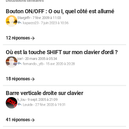
Discussions similaires
Bouton ON/OFF : O ou I, quel côté est allumé
Stargirlfr
-
7 févr. 2009 à 11:03
kaparzo23
-
7 juin 2023 à 10:36
12 réponses
Où est la touche SHIFT sur mon clavier d'ordi ?
joe!
-
20 mars 2005 à 05:34
fernando-_ytb
-
15 avr. 2020 à 20:28
18 réponses
Barre verticale droite sur clavier
k_lou
-
9 sept. 2005 à 21:09
Leuide
-
27 févr. 2020 à 19:31
41 réponses