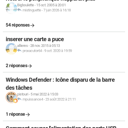
Bigboulette
-
15 oct. 2005 à 20:01
mistinguette
-
7 juin 2026 à 16:18
54 réponses
inserer une carte a puce
allieres
-
28 nov. 2015 à 05:13
proxacutor64
-
9 oct. 2020 à 19:59
2 réponses
Windows Defender : Icône disparu de la barre
des tâches
pistouri
-
5 mai 2022 à 15:03
mpuissance4
-
23 août 2022 à 21:11
1 réponse