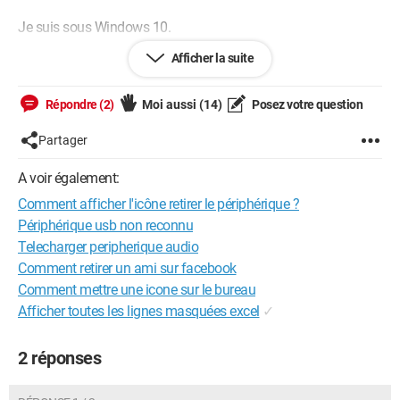
Je suis sous Windows 10.
Afficher la suite
Merci beaucoup d'avance pour votre aide.
En attendant une réponse rapide je vous souhaite une bonne
Répondre (2)
Moi aussi
(14)
Posez votre question
soirée.
Partager
Cordialement Cédric.
A voir également:
Comment afficher l'icône retirer le périphérique ?
Périphérique usb non reconnu
Telecharger peripherique audio
Comment retirer un ami sur facebook
Comment mettre une icone sur le bureau
Afficher toutes les lignes masquées excel
✓
2 réponses