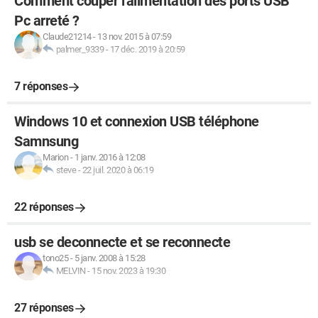
Comment couper l'alimentation des ports USB
Pc arreté ?
Claude21214
-
13 nov. 2015 à 07:59
palmer_9339
-
17 déc. 2019 à 20:59
7 réponses
Windows 10 et connexion USB téléphone
Samnsung
Marion
-
1 janv. 2016 à 12:08
steve
-
22 juil. 2020 à 06:19
22 réponses
usb se deconnecte et se reconnecte
tono25
-
5 janv. 2008 à 15:28
MELVIN
-
15 nov. 2023 à 19:30
27 réponses