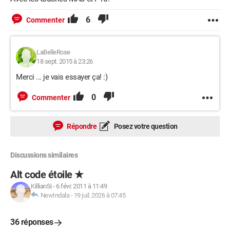
6
Commenter
LaBelleRose
18 sept. 2015 à 23:26
Merci ... je vais essayer ça! :)
0
Commenter
Répondre
Posez votre question
Discussions similaires
Alt code étoile ★
KillianSi
-
6 févr. 2011 à 11:49
NewIndala
-
19 juil. 2026 à 07:45
36 réponses