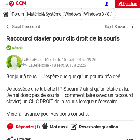
Question
Forum
Matériel & Système
Windows
Windows 8 / 8.1
Sujet Précédent
Sujet Suivant
Raccourci clavier pour clic droit de la souris
Résolu
LaBelleRose
-
Modifié le 15 sept. 2015 à 19:26
LaBelleRose -
18 sept. 2015 à 23:26
Bonjour à tous ... J'espère que quelqu'un pourra m'aider!
Je possède une tablette HP Stream 7 ainsi qu'un étui-clavier.
Je n'ai donc pas de souris ... comment faire (avec un raccourci
clavier) un CLIC DROIT de la souris lorsque nécessaire.
Merci à l'avance pour vos bons conseils.
Répondre (1)
Moi aussi
Posez votre question
Partager