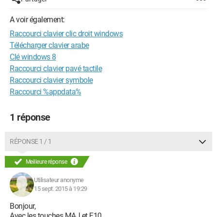
A voir également:
Raccourci clavier clic droit windows
Télécharger clavier arabe
Clé windows 8
Raccourci clavier pavé tactile
Raccourci clavier symbole
Raccourci %appdata%
1 réponse
RÉPONSE 1 / 1
Meilleure réponse
Utilisateur anonyme
15 sept. 2015 à 19:29
Bonjour,
Avec les touches MAJ et F10.