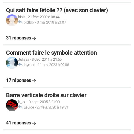
Qui sait faire l'étoile ?? (avec son clavier)
bibis
-
21 févr. 2009 à 08:44
blblblbl
-
3 mai 2018 à 21:07
31 réponses
Comment faire le symbole attention
Juliaaa
-
3 déc. 2011 à 21:55
thymeo
-
11 nov. 2023 à 09:08
17 réponses
Barre verticale droite sur clavier
k_lou
-
9 sept. 2005 à 21:09
Leuide
-
27 févr. 2020 à 19:31
41 réponses