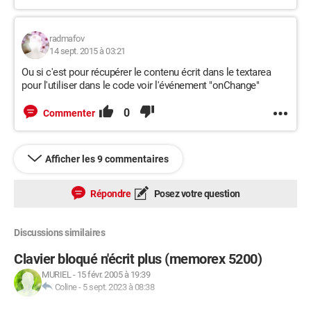
{

	background: url("background1.jpg") no-repeat 
radmafov
center fixed;

14 sept. 2015 à 03:21
	background-size:cover;

Ou si c'est pour récupérer le contenu écrit dans le textarea
	overflow:hidden;

pour l'utiliser dans le code voir l'événement "onChange"
}

.body

0
Commenter
{

	margin:-6px 0 0 -8px;

	width:101.1%;

Afficher les 9 commentaires
}

.barre

Répondre
Posez votre question
{

	background:rgba(255,30,0,0.8);

	margin-left:-8px;

Discussions similaires
	margin-bottom:-5px;

Clavier bloqué n'écrit plus (memorex 5200)
	width:101.15%;

MURIEL
-
15 févr. 2005 à 19:39
	height:57px;

Coline
-
5 sept. 2023 à 08:38
	position:fixed;
