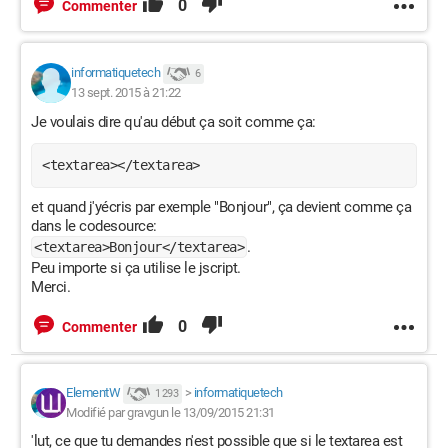
0
Commenter
	<div id=notepad>

		<div id=barredetitre>

		<img id=notepadicon src="notepad.png" 
informatiquetech
6
alt="Notepad" />

13 sept. 2015 à 21:22
		<p class=titre>Bloc-note</p>

Je voulais dire qu'au début ça soit comme ça:
		<div class=control>			<a 
href="javascript: reduireagrandir()"><img 
<textarea></textarea>
src="reduire.png" alt="reduire" 
style="position:relative;right:8px;bottom:5px;"/>
et quand j'yécris par exemple "Bonjour", ça devient comme ça
</a><a href="javascript: fermer()"><img 
dans le codesource:
.
<textarea>Bonjour</textarea>
src="fermer.png" alt="fermer" /></a></div>

Peu importe si ça utilise le jscript.
		</div>

Merci.
		<form method="GET" 
action="file:///C:/Users/moham/Documents/rocketdock/HTM
0
Commenter
<textarea id=notepadtextarea onfocus></textarea>
</form>

	</div>

ElementW
>
informatiquetech
1 293
	<div class=body>

Modifié par gravgun le 13/09/2015 21:31
'lut, ce que tu demandes n'est possible que si le textarea est