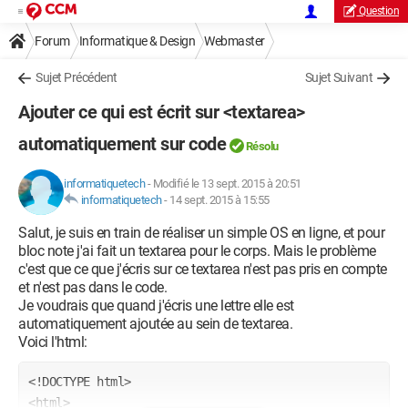
Question
Forum
Informatique & Design
Webmaster
Sujet Précédent
Sujet Suivant
Ajouter ce qui est écrit sur <textarea>
automatiquement sur code
Résolu
informatiquetech
-
Modifié le 13 sept. 2015 à 20:51
informatiquetech
-
14 sept. 2015 à 15:55
Salut, je suis en train de réaliser un simple OS en ligne, et pour
bloc note j'ai fait un textarea pour le corps. Mais le problème
c'est que ce que j'écris sur ce textarea n'est pas pris en compte
et n'est pas dans le code.
Je voudrais que quand j'écris une lettre elle est
automatiquement ajoutée au sein de textarea.
Voici l'html:
<!DOCTYPE html>

<html>
