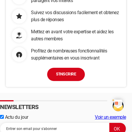
partagent vos intérêts
#menu 

{

Suivez vos discussions facilement et obtenez
plus de réponses
	width:500px;

	height:700px;

Mettez en avant votre expertise et aidez les
	background:rgba(255,200,0,0.8);

autres membres
	position:absolute;

Profitez de nombreuses fonctionnalités
	left:0px;

supplémentaires en vous inscrivant
	bottom:52.01px;

	display:none;

}

S'INSCRIRE
#notepad

{

	position:absolute;

	top:1px;

	left:1px;

NEWSLETTERS
	right:1px;

Actu du jour
Voir un exemple
	height:841px;

	border:3px yellow solid;
