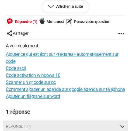
<head>

Afficher la suite
	<meta charset="UTF-8" />

	<link rel="stylesheet" href="style.css" />

Répondre (1)
Moi aussi
Posez votre question
	<link rel="icon" href="icon.jpeg" />

	<title>Windows ? Mac</title>

Partager
	<script type="text/javascript">

		function afficher()

A voir également:
		{

Ajouter ce qui est écrit sur <textarea> automatiquement sur
		menudemarrer = 
code
document.getElementById('menu');

Code ascii
		if (menudemarrer.style.display == 'block')

Code activation windows 10
		{

Scanner un qr code sur pc
		menudemarrer.style.display = 'none';

Comment ajouter un agenda sur google agenda sur téléphone
		}

Ajouter un filigrane sur word
		else

		{

1 réponse
		menudemarrer.style.display = 'block';

		}

		}

RÉPONSE 1 / 1