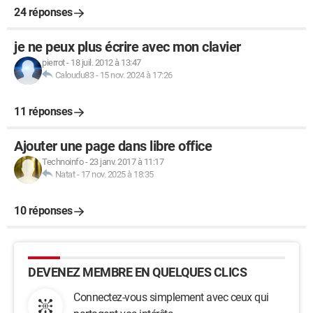
	bottom:0;

24 réponses
}

#startmenu

je ne peux plus écrire avec mon clavier
{

pierrot
-
18 juil. 2012 à 13:47
	display:inline-block;

Caloudu83
-
15 nov. 2024 à 17:26
}

#boutondemarrer

11 réponses
{

	background:green;

Ajouter une page dans libre office
	display:inline-block;

	height:56px;

Technoinfo
-
23 janv. 2017 à 11:17
Natat
-
17 nov. 2025 à 18:35
	width:48px;

	padding-top:3px;

10 réponses
	padding-left:5px;

	padding-right:6px;

}

#boutondemarrer:hover

DEVENEZ MEMBRE EN QUELQUES CLICS
{

	background:rgba(255,255,0,0.5);

Connectez-vous simplement avec ceux qui
}
