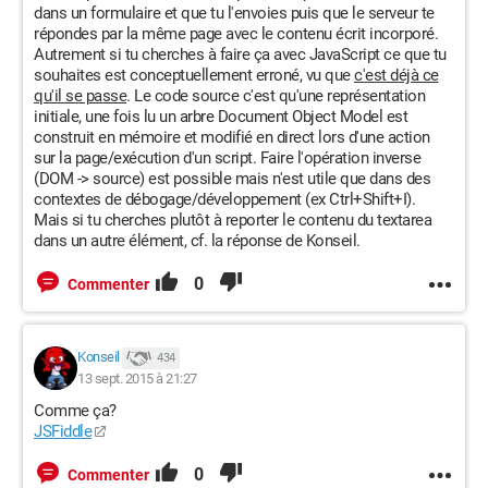
	</div>

dans un formulaire et que tu l'envoies puis que le serveur te
	<div id=menu></div>

répondes par la même page avec le contenu écrit incorporé.
Autrement si tu cherches à faire ça avec JavaScript ce que tu
	<div class=barre>

souhaites est conceptuellement erroné, vu que
c'est déjà ce
		<div id=startmenu>

qu'il se passe
. Le code source c'est qu'une représentation
		<a id=boutondemarrer href="javascript: 
initiale, une fois lu un arbre Document Object Model est
afficher()"><img src="startmenu.png" alt="Menu 
construit en mémoire et modifié en direct lors d'une action
sur la page/exécution d'un script. Faire l'opération inverse
démarrer" /></a>

(DOM -> source) est possible mais n'est utile que dans des
		</div>

contextes de débogage/développement (ex Ctrl+Shift+I).
		<div id=fenetresouvertes>

Mais si tu cherches plutôt à reporter le contenu du textarea
			<a href="javascript: 
dans un autre élément, cf. la réponse de Konseil.
reduireagrandir()"><img src="notepad.png" 
0
alt="Notepad"/></a>

Commenter
		</div>

	</div>

Konseil
</body>

434
13 sept. 2015 à 21:27
Comme ça?
Et voici le css(pas important):
JSFiddle
0
Commenter
body
