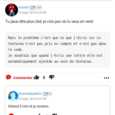
		function fermer()

		{

Konseil
434
13 sept. 2015 à 20:58
		fenetre=document.getElementById('notepad');

		fenetre.style.display='none';

Tu peux être plus clair, je vois pas où tu veux en venir.
		}

		function reduireagrandir()

		{

Mais le problème c'est que ce que j'écris sur ce 
		fenetre=document.getElementById('notepad');

textarea n'est pas pris en compte et n'est pas dans 
		if(notepad.style.display =='block')

le code. 
		{

Je voudrais que quand j'écris une lettre elle est 
			notepad.style.display ='none';

automatiquement ajoutée au sein de textarea.
		}

		else

0
Commenter
		{

			notepad.style.display ='block';

		}

informatiquetech
6
		}

13 sept. 2015 à 21:00
	</script>

Attend 5 min et je reviens.
</head>

<body>
