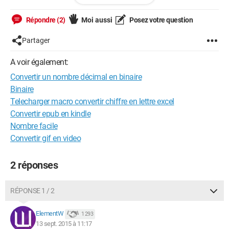
0 1 1 0 1 0 0 1
Répondre (2)
Moi aussi
Posez votre question
Il ne reste plus qu'à faire la somme des valeurs décimales
pour lesquelles le bit est égal à 1, donc 64+32+8+1=105.
Partager
Pareil dans le sens inverse évidemment
A voir également:
Convertir un nombre décimal en binaire
Qu'entend t'il par le sens inverse ? Merci
Binaire
excusez moi si je me suis tromper de section
Telecharger macro convertir chiffre en lettre excel
Convertir epub en kindle
Nombre facile
Convertir gif en video
2 réponses
RÉPONSE 1 / 2
ElementW
1 293
13 sept. 2015 à 11:17