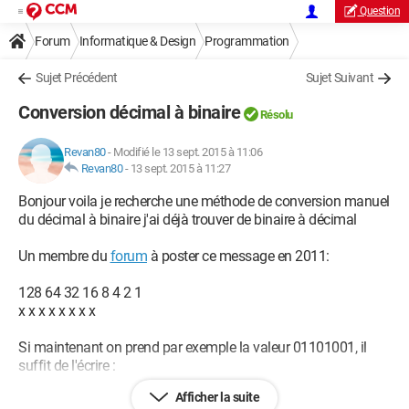
Question
Forum
Informatique & Design
Programmation
Sujet Précédent
Sujet Suivant
Conversion décimal à binaire
Résolu
Revan80
-
Modifié le 13 sept. 2015 à 11:06
Revan80
-
13 sept. 2015 à 11:27
Bonjour voila je recherche une méthode de conversion manuel
du décimal à binaire j'ai déjà trouver de binaire à décimal
Un membre du
forum
à poster ce message en 2011:
128 64 32 16 8 4 2 1
x x x x x x x x
Si maintenant on prend par exemple la valeur 01101001, il
suffit de l'écrire :
Afficher la suite
128 64 32 16 8 4 2 1