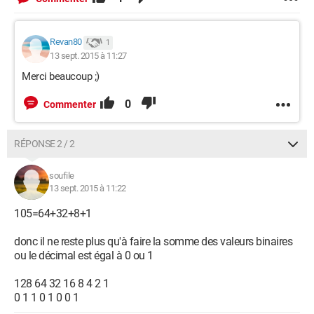
Revan80
1
13 sept. 2015 à 11:27
Merci beaucoup ;)
0
Commenter
RÉPONSE 2 / 2
soufile
13 sept. 2015 à 11:22
105=64+32+8+1
donc il ne reste plus qu'à faire la somme des valeurs binaires
ou le décimal est égal à 0 ou 1
128 64 32 16 8 4 2 1
0 1 1 0 1 0 0 1