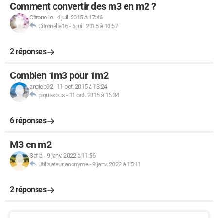
Comment convertir des m3 en m2 ?
Citronelle
-
4 juil. 2015 à 17:46
Citronelle16
-
6 juil. 2015 à 10:57
2 réponses
Combien 1m3 pour 1m2
angieb92
-
11 oct. 2015 à 13:24
piquesous
-
11 oct. 2015 à 16:34
6 réponses
M3 en m2
Sofia
-
9 janv. 2022 à 11:56
Utilisateur anonyme
-
9 janv. 2022 à 15:11
2 réponses