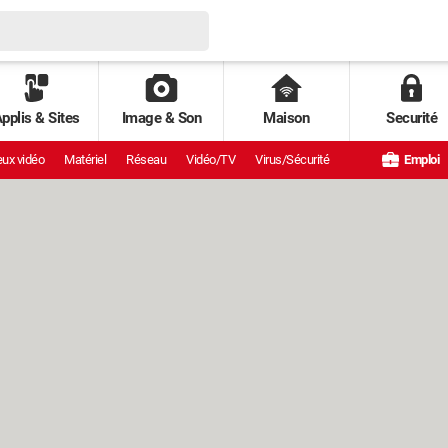
pplis & Sites
Image & Son
Maison
Securité
ux vidéo
Matériel
Réseau
Vidéo/TV
Virus/Sécurité
Emploi