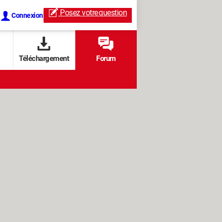
Posez votre
question
Connexion
Téléchargement
Forum