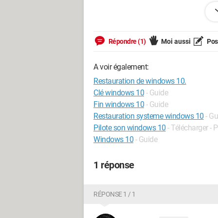
--
Répondre (1)
Moi aussi
Pose
Sans les Helpers notre errance informat
A voir également:
Restauration de windows 10.
Clé windows 10
- Guide
Fin windows 10
- Guide
Restauration systeme windows 10
- Gu
Pilote son windows 10
- Télécharger - P
Windows 10
- Guide
1 réponse
RÉPONSE 1 / 1