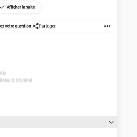
Afficher la suite
z votre question
Partager
ique serait sans fin - Mots croisés
ide
ilotes & Matériel