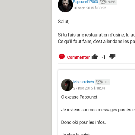
Papounet17000
9 895
10 sept. 2015 à 08:22
Salut,
Si tu fais une restauration d'usine, tu
Ce qu'il faut faire, c'est aller dans les
-1
Commenter
Mots croisés
113
27 nov. 2015 à 18:34
O excuse Papounet.
Je reviens sur mes messages postés et j
Donc oki pour les infos.