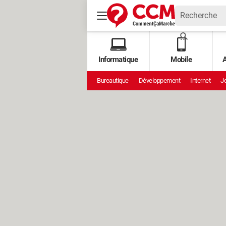
Informatique
Mobile
A
Bureautique
Développement
Internet
Je