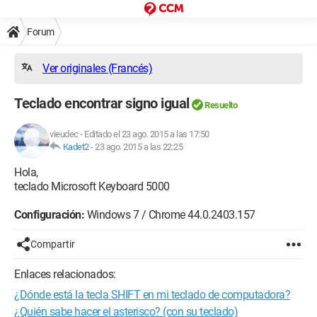
Forum
Ver originales (Francés)
Teclado encontrar signo igual
Resuelto
vieudec
-
Editado el 23 ago. 2015 a las 17:50
Kadet2
-
23 ago. 2015 a las 22:25
Hola,
teclado Microsoft Keyboard 5000
Configuración:
Windows 7 / Chrome 44.0.2403.157
Compartir
Enlaces relacionados:
¿Dónde está la tecla SHIFT en mi teclado de computadora?
¿Quién sabe hacer el asterisco? (con su teclado)