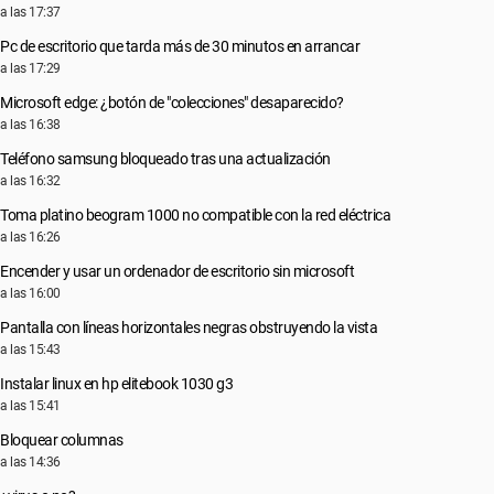
a las 17:37
Pc de escritorio que tarda más de 30 minutos en arrancar
a las 17:29
Microsoft edge: ¿botón de "colecciones" desaparecido?
a las 16:38
Teléfono samsung bloqueado tras una actualización
a las 16:32
Toma platino beogram 1000 no compatible con la red eléctrica
a las 16:26
Encender y usar un ordenador de escritorio sin microsoft
a las 16:00
Pantalla con líneas horizontales negras obstruyendo la vista
a las 15:43
Instalar linux en hp elitebook 1030 g3
a las 15:41
Bloquear columnas
a las 14:36