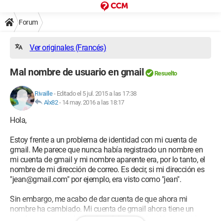
Forum
Ver originales (Francés)
Mal nombre de usuario en gmail
Resuelto
Rivaille
-
Editado el 5 jul. 2015 a las 17:38
Alx82
-
14 may. 2016 a las 18:17
Hola,
Estoy frente a un problema de identidad con mi cuenta de
gmail. Me parece que nunca había registrado un nombre en
mi cuenta de gmail y mi nombre aparente era, por lo tanto, el
nombre de mi dirección de correo. Es decir, si mi dirección es
"jean@gmail.com" por ejemplo, era visto como "jean".
Sin embargo, me acabo de dar cuenta de que ahora mi
nombre ha cambiado. Mi cuenta de gmail ahora tiene un
nombre que no es el mío, sino el de un amigo. No tengo idea