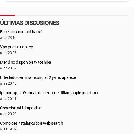
ÚLTIMAS DISCUSIONES
Facebook contact hacké
a las 23:10
Vpn puerto udp tcp
a las 23:06
Menú no disponible tv toshiba
a las 20:57
El teclado de mi samsung a32 ya no aparece
a las 20:45
Iphone apple 6s creación de un identifiant apple problema
a las 20:41
Conexión wi-fi imposible
a las 20:29
Cómo desinstalar cubbie web search
a las 19:59