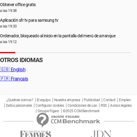
Obtener office gratis
a las 19:38
Aplicación sfr tv para samsung tv
a las 19:33
Ordenador, bloqueado al inicio en la pantalla del menú de arranque
a las 19:12
OTROS IDIOMAS
🇬🇧
English
🇫🇷
Français
¿Quiénes somos?
El equipo
Nuestra empresa
Publicidad
Contact
Empleo
Datos personales
Configurar cookies
Condiciones de uso
RSS
Avisos legales
Groupe Figaro
©2025 CCM Benchmark