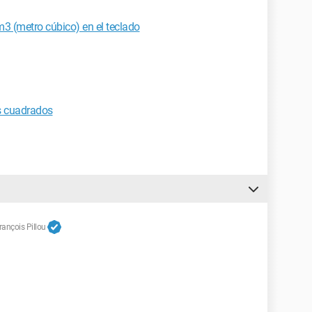
3 (metro cúbico) en el teclado
s cuadrados
ançois Pillou