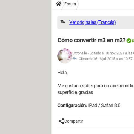
Forum
Ver originales (Francés)
Cómo convertir m3 en m2?
R
Citronelle
-
Editado el 18 nov. 2021 a las
Citronelle16 -
6 jul. 2015 a las 10:57
Hola,
Me gustaría saber para un aire acond
superficie, gracias
Configuración:
iPad / Safari 8.0
Compartir