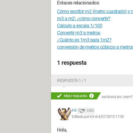
Enlaces relacionados:
Cómo escribir m2 (metro cuadrado) y m
m3 a m2: ¿cómo convertir?
Cálculo a escala 1/100
Convertir m3 a metros
¿Cuánto es 1m3 para 1m2?
conversión de metros cúbicos a metro
1 respuesta
RESPUESTA 1 / 1
Mejor respuesta
aprobada por
Jean-Fr
KX
3 020
Editado por KX el 4/07/2015 17:55
Hola,