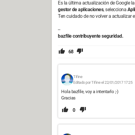
Es la última actualización de Google la
gestor de aplicaciones
, selecciona
Apl
Ten cuidado de no volver a actualizar e
--
bazfile contribuyente seguridad.
68
Tifine
Editado por Tifine el 22/01/2017 17:25
Hola bazfile, voy a intentarlo ;-)
Gracias
0