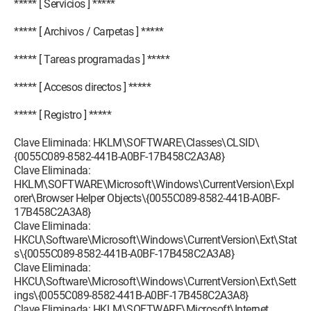
***** [ Servicios ] *****
***** [ Archivos / Carpetas ] *****
***** [ Tareas programadas ] *****
***** [ Accesos directos ] *****
***** [ Registro ] *****
Clave Eliminada: HKLM\SOFTWARE\Classes\CLSID\
{0055C089-8582-441B-A0BF-17B458C2A3A8}
Clave Eliminada:
HKLM\SOFTWARE\Microsoft\Windows\CurrentVersion\Expl
orer\Browser Helper Objects\{0055C089-8582-441B-A0BF-
17B458C2A3A8}
Clave Eliminada:
HKCU\Software\Microsoft\Windows\CurrentVersion\Ext\Stat
s\{0055C089-8582-441B-A0BF-17B458C2A3A8}
Clave Eliminada:
HKCU\Software\Microsoft\Windows\CurrentVersion\Ext\Sett
ings\{0055C089-8582-441B-A0BF-17B458C2A3A8}
Clave Eliminada: HKLM\SOFTWARE\Microsoft\Internet