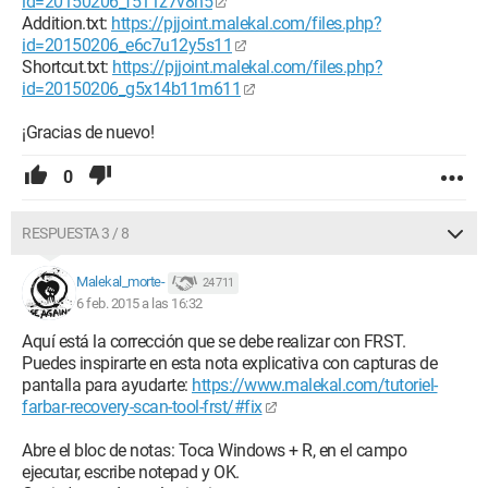
id=20150206_f511z7v8h5
Addition.txt:
https://pjjoint.malekal.com/files.php?
id=20150206_e6c7u12y5s11
Shortcut.txt:
https://pjjoint.malekal.com/files.php?
id=20150206_g5x14b11m611
¡Gracias de nuevo!
0
RESPUESTA 3 / 8
Malekal_morte-
24 711
6 feb. 2015 a las 16:32
Aquí está la corrección que se debe realizar con FRST.
Puedes inspirarte en esta nota explicativa con capturas de
pantalla para ayudarte:
https://www.malekal.com/tutoriel-
farbar-recovery-scan-tool-frst/#fix
Abre el bloc de notas: Toca Windows + R, en el campo
ejecutar, escribe notepad y OK.