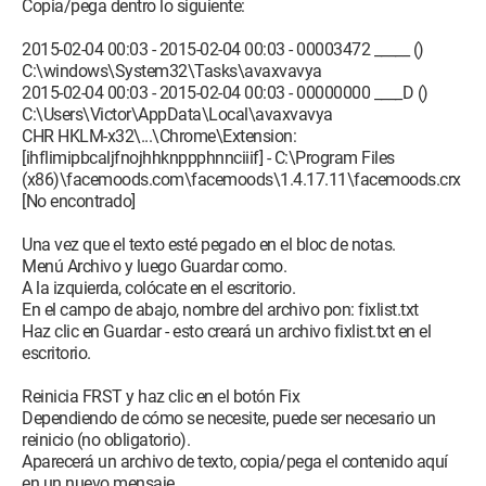
Copia/pega dentro lo siguiente:
2015-02-04 00:03 - 2015-02-04 00:03 - 00003472 _____ ()
C:\windows\System32\Tasks\avaxvavya
2015-02-04 00:03 - 2015-02-04 00:03 - 00000000 ____D ()
C:\Users\Victor\AppData\Local\avaxvavya
CHR HKLM-x32\...\Chrome\Extension:
[ihflimipbcaljfnojhhknppphnnciiif] - C:\Program Files
(x86)\facemoods.com\facemoods\1.4.17.11\facemoods.crx
[No encontrado]
Una vez que el texto esté pegado en el bloc de notas.
Menú Archivo y luego Guardar como.
A la izquierda, colócate en el escritorio.
En el campo de abajo, nombre del archivo pon: fixlist.txt
Haz clic en Guardar - esto creará un archivo fixlist.txt en el
escritorio.
Reinicia FRST y haz clic en el botón Fix
Dependiendo de cómo se necesite, puede ser necesario un
reinicio (no obligatorio).
Aparecerá un archivo de texto, copia/pega el contenido aquí
en un nuevo mensaje.