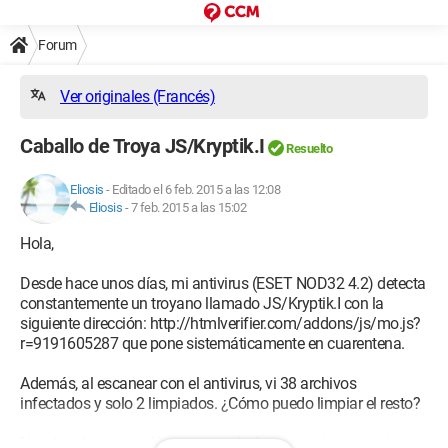
Forum
Ver originales (Francés)
Caballo de Troya JS/Kryptik.I
Resuelto
Eliosis
-
Editado el 6 feb. 2015 a las 12:08
Eliosis
-
7 feb. 2015 a las 15:02
Hola,
Desde hace unos días, mi antivirus (ESET NOD32 4.2) detecta
constantemente un troyano llamado JS/Kryptik.I con la
siguiente dirección: http://htmlverifier.com/addons/js/mo.js?
r=9191605287 que pone sistemáticamente en cuarentena.
Además, al escanear con el antivirus, vi 38 archivos
infectados y solo 2 limpiados. ¿Cómo puedo limpiar el resto?
No sé realmente qué hacer para deshacerme de esto, así que