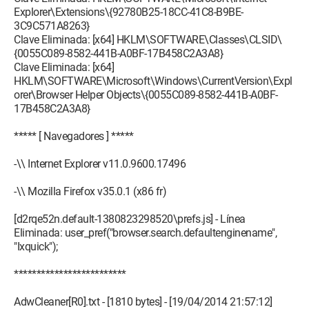
Explorer\Extensions\{92780B25-18CC-41C8-B9BE-
3C9C571A8263}
Clave Eliminada: [x64] HKLM\SOFTWARE\Classes\CLSID\
{0055C089-8582-441B-A0BF-17B458C2A3A8}
Clave Eliminada: [x64]
HKLM\SOFTWARE\Microsoft\Windows\CurrentVersion\Expl
orer\Browser Helper Objects\{0055C089-8582-441B-A0BF-
17B458C2A3A8}
***** [ Navegadores ] *****
-\\ Internet Explorer v11.0.9600.17496
-\\ Mozilla Firefox v35.0.1 (x86 fr)
[d2rqe52n.default-1380823298520\prefs.js] - Línea
Eliminada: user_pref("browser.search.defaultenginename",
"Ixquick");
*************************
AdwCleaner[R0].txt - [1810 bytes] - [19/04/2014 21:57:12]