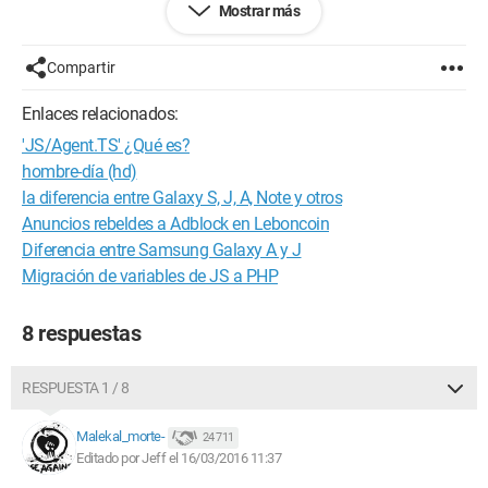
Mostrar más
sería bueno si alguien pudiera ayudarme.
¡Muchas gracias!
Compartir
Configuración:
Windows 7 / Firefox 35.0
Enlaces relacionados:
'JS/Agent.TS' ¿Qué es?
hombre-día (hd)
la diferencia entre Galaxy S, J, A, Note y otros
Anuncios rebeldes a Adblock en Leboncoin
Diferencia entre Samsung Galaxy A y J
Migración de variables de JS a PHP
8 respuestas
RESPUESTA 1 / 8
Malekal_morte-
24 711
Editado por Jeff el 16/03/2016 11:37