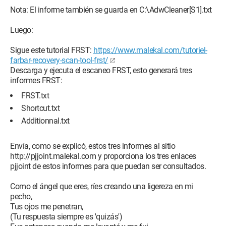
Nota: El informe también se guarda en C:\AdwCleaner[S1].txt
Luego:
Sigue este tutorial FRST:
https://www.malekal.com/tutoriel-
farbar-recovery-scan-tool-frst/
Descarga y ejecuta el escaneo FRST, esto generará tres
informes FRST:
FRST.txt
Shortcut.txt
Additionnal.txt
Envía, como se explicó, estos tres informes al sitio
http://pjjoint.malekal.com y proporciona los tres enlaces
pjjoint de estos informes para que puedan ser consultados.
Como el ángel que eres, ríes creando una ligereza en mi
pecho,
Tus ojos me penetran,
(Tu respuesta siempre es 'quizás')