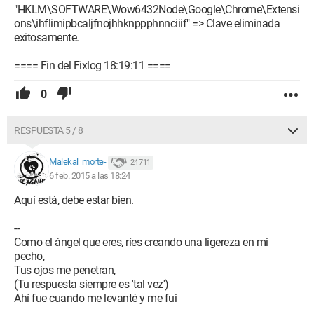
"HKLM\SOFTWARE\Wow6432Node\Google\Chrome\Extensi
ons\ihflimipbcaljfnojhhknppphnnciiif" => Clave eliminada
exitosamente.
==== Fin del Fixlog 18:19:11 ====
0
RESPUESTA 5 / 8
Malekal_morte-
24 711
6 feb. 2015 a las 18:24
Aquí está, debe estar bien.
--
Como el ángel que eres, ríes creando una ligereza en mi
pecho,
Tus ojos me penetran,
(Tu respuesta siempre es 'tal vez')
Ahí fue cuando me levanté y me fui