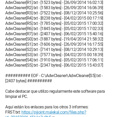
AdwCleaner[R1].txt - [1523 bytes] - [26/09/2014 16:02:13]
AdwCleaner[R2].txt - [1583 bytes] - [26/09/2014 16:06:39]
AdwCleaner[R3].txt - [7522 bytes] - [08/12/2014 10:25:56]
AdwCleaner[R4].txt - [8238 bytes] - [04/02/2015 00:17:19]
AdwCleaner[R5].txt - [1785 bytes] - [05/02/2015 17:00:32]
AdwCleaner[R6].txt - [1845 bytes] - [05/02/2015 17:02:33]
AdwCleaner[R7].txt - [2407 bytes] - [06/02/2015 15:40:16]
AdwCleaner[S0].txt - [1887 bytes] - [19/04/2014 21:58:32]
AdwCleaner[S1].txt - [1606 bytes] - [26/09/2014 16:17:55]
AdwCleaner[S2].txt - [7141 bytes] - [08/12/2014 10:29:13]
AdwCleaner[S3].txt - [7577 bytes] - [04/02/2015 00:18:39]
AdwCleaner[S4].txt - [1910 bytes] - [05/02/2015 17:06:11]
AdwCleaner[S5].txt - [2347 bytes] - [06/02/2015 15:43:07]
########## EOF - C:\AdwCleaner\AdwCleaner[S5].txt -
[2407 bytes] ##########
Cabe destacar que utilizo regularmente este software para
limpiar el PC.
Aquí están los enlaces para los otros 3 informes:
FRST.txt:
https://pjjoint.malekal.com/files.php?