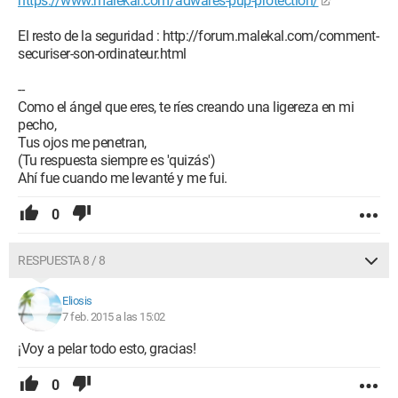
https://www.malekal.com/adwares-pup-protection/
El resto de la seguridad : http://forum.malekal.com/comment-
securiser-son-ordinateur.html
--
Como el ángel que eres, te ríes creando una ligereza en mi
pecho,
Tus ojos me penetran,
(Tu respuesta siempre es 'quizás')
Ahí fue cuando me levanté y me fui.
0
RESPUESTA 8 / 8
Eliosis
7 feb. 2015 a las 15:02
¡Voy a pelar todo esto, gracias!
0