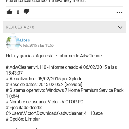
Fue entonces cuando me levanté y me fui.
0
RESPUESTA 2 / 8
Eliosis
6 feb. 2015 a las 15:55
Hola, y gracias. Aquí está el informe de AdwCleaner:
# AdwCleaner v4.110 - Informe creado el 06/02/2015 a las
15:43:07
# Actualizado el 05/02/2015 por Xplode
# Base de datos: 2015-02-05.2 [Servidor]
# Sistema operativo: Windows 7 Home Premium Service Pack
1 (x64)
# Nombre de usuario: Victor - VICTOR-PC
# Ejecutado desde:
C:\Users\Victor\Downloads\adwcleaner_4.110.exe
# Opción: Limpiar