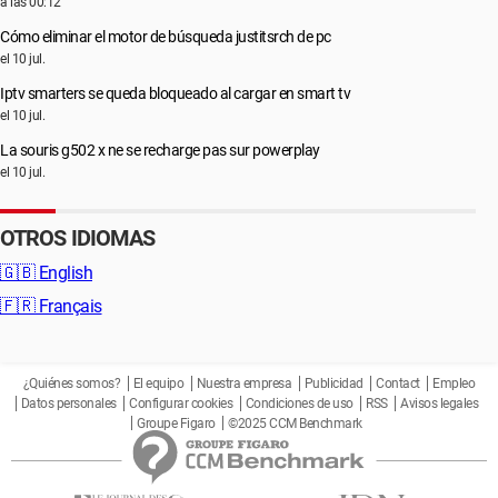
a las 00:12
Cómo eliminar el motor de búsqueda justitsrch de pc
el 10 jul.
Iptv smarters se queda bloqueado al cargar en smart tv
el 10 jul.
La souris g502 x ne se recharge pas sur powerplay
el 10 jul.
OTROS IDIOMAS
🇬🇧
English
🇫🇷
Français
¿Quiénes somos?
El equipo
Nuestra empresa
Publicidad
Contact
Empleo
Datos personales
Configurar cookies
Condiciones de uso
RSS
Avisos legales
Groupe Figaro
©2025 CCM Benchmark