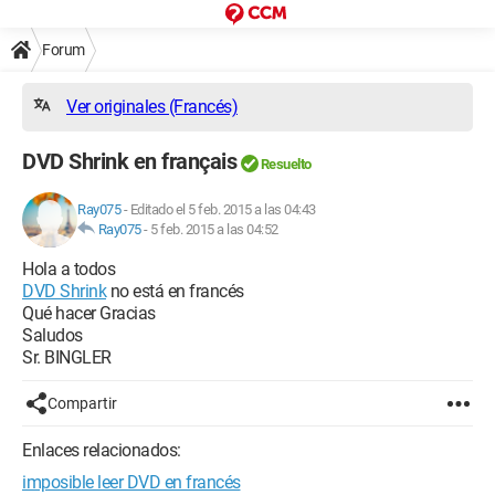
Forum
Ver originales (Francés)
DVD Shrink en français
Resuelto
Ray075
-
Editado el 5 feb. 2015 a las 04:43
Ray075
-
5 feb. 2015 a las 04:52
Hola a todos
DVD Shrink
no está en francés
Qué hacer Gracias
Saludos
Sr. BINGLER
Compartir
Enlaces relacionados:
imposible leer DVD en francés