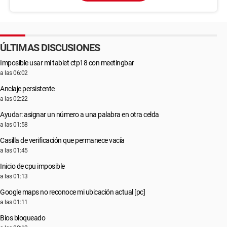
ÚLTIMAS DISCUSIONES
Imposible usar mi tablet ctp18 con meetingbar
a las 06:02
Anclaje persistente
a las 02:22
Ayudar: asignar un número a una palabra en otra celda
a las 01:58
Casilla de verificación que permanece vacía
a las 01:45
Inicio de cpu imposible
a las 01:13
Google maps no reconoce mi ubicación actual [pc]
a las 01:11
Bios bloqueado