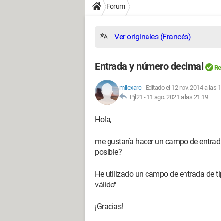
Forum
Ver originales (Francés)
Entrada y número decimal
Re
milexarc
-
Editado el 12 nov. 2014 a las 
Pjl21 -
11 ago. 2021 a las 21:19
Hola,
me gustaría hacer un campo de entrad
posible?
He utilizado un campo de entrada de tip
válido"
¡Gracias!