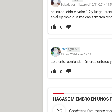
Editado por milexarc el 12/11/2014 11:5
he introducido el valor 1.2 y luego inten
en el ejemplo que me das, también tengo 
0
Pitet
530
12 nov. 2014 a las 12:11
Lo siento, confundo números enteros y
0
HÁGASE MIEMBRO EN UNOS P
Conéctese fácilmente con