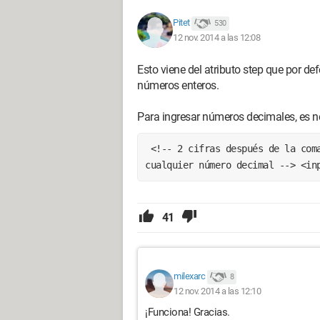
Pitet
530
12 nov. 2014 a las 12:08
Esto viene del atributo step que por def
números enteros.
Para ingresar números decimales, es nec
 <!-- 2 cifras después de la coma: --> <input type="number" step="0.01"> <!-- 
cualquier número decimal --> <in
41
milexarc
8
12 nov. 2014 a las 12:10
¡Funciona! Gracias.