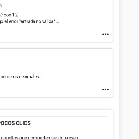
3
té con 1,2
el error "entrada no válida" ...
 números decimales...
OCOS CLICS
 aquellos que comparten sus intereses