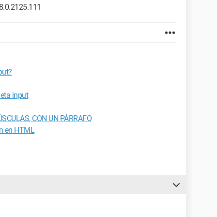
8.0.2125.111
put?
eta input
YÚSCULAS, CON UN PÁRRAFO
an en HTML