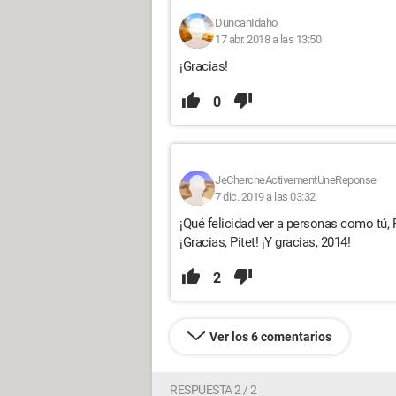
DuncanIdaho
17 abr. 2018 a las 13:50
¡Gracias!
0
JeChercheActivementUneReponse
7 dic. 2019 a las 03:32
¡Qué felicidad ver a personas como tú, 
¡Gracias, Pitet! ¡Y gracias, 2014!
2
Ver los 6 comentarios
RESPUESTA 2 / 2