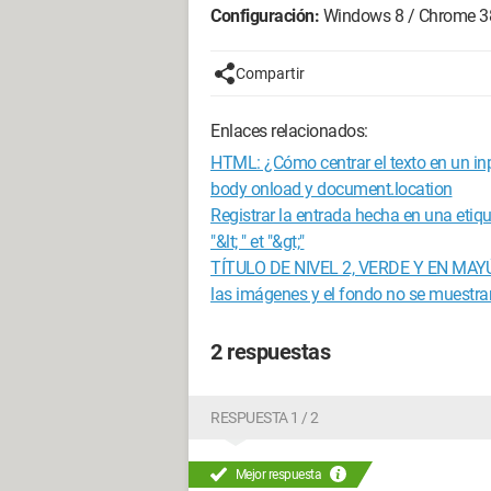
Configuración:
Windows 8 / Chrome 3
Compartir
Enlaces relacionados:
HTML: ¿Cómo centrar el texto en un in
body onload y document.location
Registrar la entrada hecha en una etiqu
"&lt; " et "&gt;"
TÍTULO DE NIVEL 2, VERDE Y EN MA
las imágenes y el fondo no se muestr
2 respuestas
RESPUESTA 1 / 2
Mejor respuesta