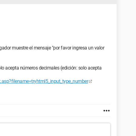
gador muestre el mensaje "por favor ingresa un valor
olo acepta números decimales (edición: solo acepta
t.asp?filename=tryhtml5_input_type_number