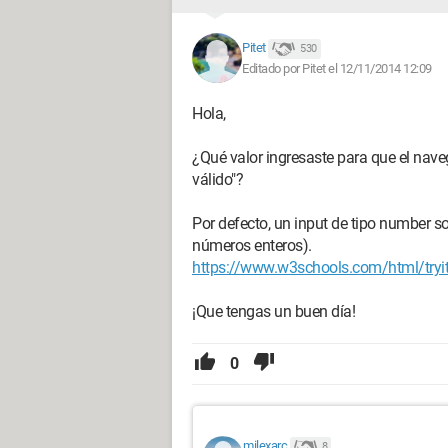
Pitet
530
Editado por Pitet el 12/11/2014 12:09
Hola,
¿Qué valor ingresaste para que el nave
válido"?
Por defecto, un input de tipo number s
números enteros).
https://www.w3schools.com/html/tryi
¡Que tengas un buen día!
0
milexarc
8