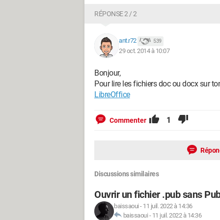
RÉPONSE 2 / 2
ant.r72
539
29 oct. 2014 à 10:07
Bonjour,
Pour lire les fichiers doc ou docx sur ton 
LibreOffice
1
Commenter
Répon
Discussions similaires
Ouvrir un fichier .pub sans Pub
baissaoui
-
11 juil. 2022 à 14:36
baissaoui
-
11 juil. 2022 à 14:36