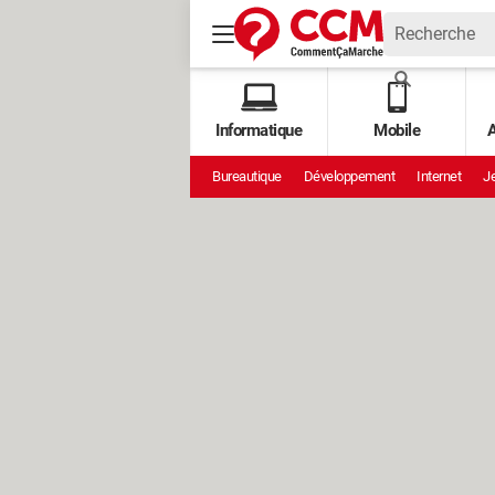
Informatique
Mobile
A
Bureautique
Développement
Internet
Je