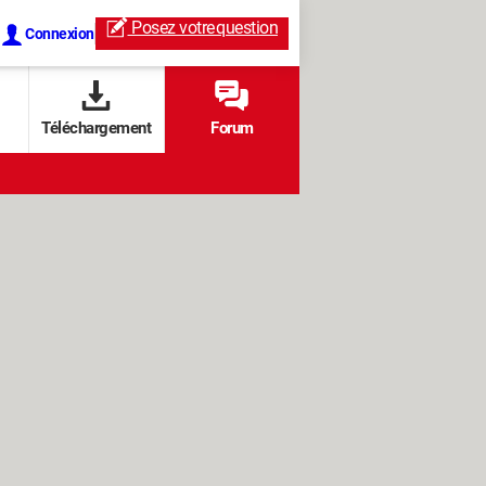
Posez votre
question
Connexion
Téléchargement
Forum