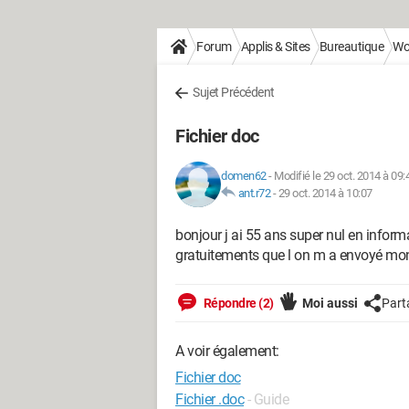
Forum
Applis & Sites
Bureautique
Wo
Sujet Précédent
Fichier doc
domen62
-
Modifié le 29 oct. 2014 à 09:
ant.r72
-
29 oct. 2014 à 10:07
bonjour j ai 55 ans super nul en informa
gratuitements que l on m a envoyé mo
Répondre (2)
Moi aussi
Part
A voir également:
Fichier doc
Fichier .doc
- Guide