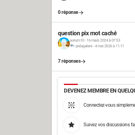
0 réponse
question pix mot caché
aorum10
-
16 mars 2024 à 07:53
pixlagalere
-
4 mai 2026 à 11:11
7 réponses
DEVENEZ MEMBRE EN QUELQU
Connectez-vous simplemen
Suivez vos discussions fa