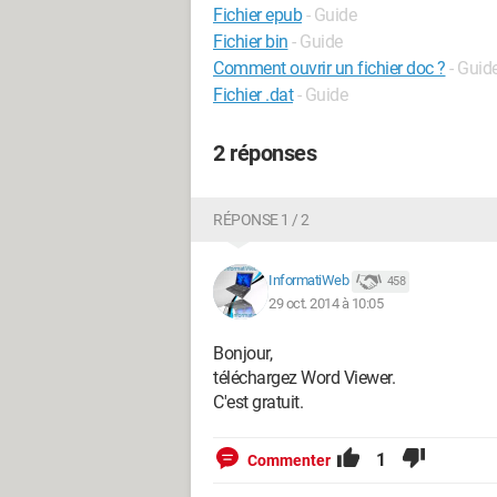
Fichier epub
- Guide
Fichier bin
- Guide
Comment ouvrir un fichier doc ?
- Guid
Fichier .dat
- Guide
2 réponses
RÉPONSE 1 / 2
InformatiWeb
458
29 oct. 2014 à 10:05
Bonjour,
téléchargez Word Viewer.
C'est gratuit.
1
Commenter