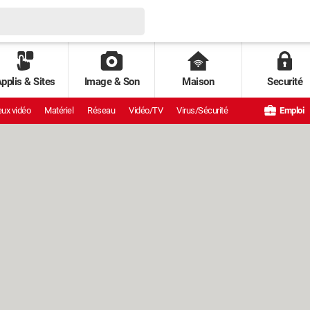
pplis & Sites
Image & Son
Maison
Securité
ux vidéo
Matériel
Réseau
Vidéo/TV
Virus/Sécurité
Emploi