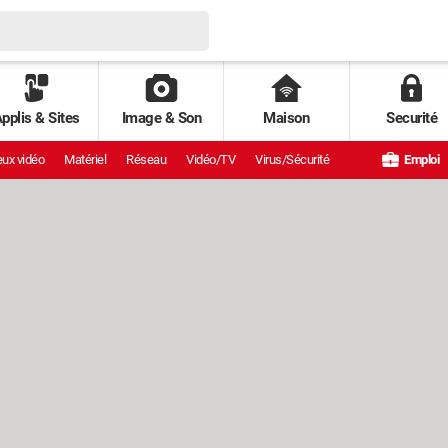
pplis & Sites
Image & Son
Maison
Securité
ux vidéo
Matériel
Réseau
Vidéo/TV
Virus/Sécurité
Emploi