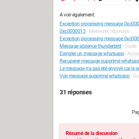
A voir également:
Exception processing message 0xc00
0xc0000013
- Meilleures réponses
Exception processing message 0xc000
Message absence thunderbird
- Guide
Epingler un message whatsapp
- Accu
Recuperer message supprimé whatsa
Le message n'a pas été envoyé car le se
Voir message supprimé whatsapp
- Gu
31 réponses
Résumé de la discussion