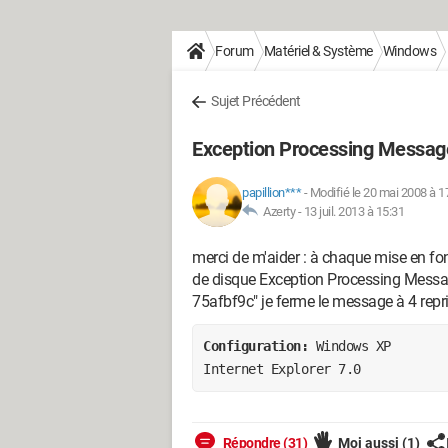
Forum
Matériel & Système
Windows
Sujet Précédent
Exception Processing Messag
papillion***
-
Modifié le 20 mai 2008 à 1
Azerty -
13 juil. 2013 à 15:31
merci de m'aider : à chaque mise en f
de disque Exception Processing Mess
75afbf9c" je ferme le message à 4 rep
Configuration: 
Windows XP

Internet Explorer 7.0
Répondre (31)
Moi aussi
(1)