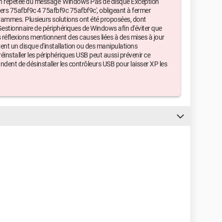
on répétée du message 'Windows Pas de disque Exception
 75afbf9c 4 75afbf9c 75afbf9c', obligeant à fermer
rammes. Plusieurs solutions ont été proposées, dont
 Gestionnaire de périphériques de Windows afin d'éviter que
es réflexions mentionnent des causes liées à des mises à jour
ent un disque d'installation ou des manipulations
réinstaller les périphériques USB peut aussi prévenir ce
ent de désinstaller les contrôleurs USB pour laisser XP les