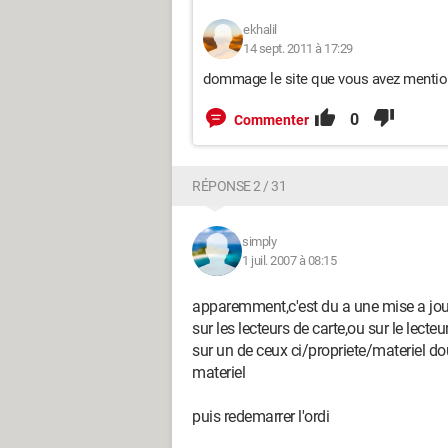
ekhalil
14 sept. 2011 à 17:29
dommage le site que vous avez mention
0
Commenter
RÉPONSE 2 / 31
simply
1 juil. 2007 à 08:15
apparemment,c'est du a une mise a jo
sur les lecteurs de carte,ou sur le lecteur
sur un de ceux ci/propriete/materiel dou
materiel
puis redemarrer l'ordi