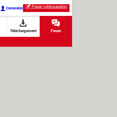
Posez votre
question
Connexion
Téléchargement
Forum