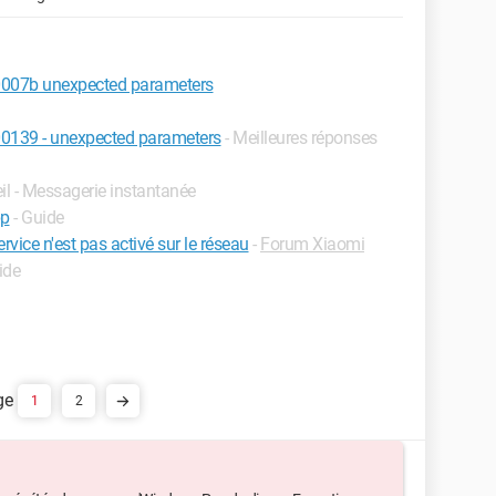
0007b unexpected parameters
0139 - unexpected parameters
- Meilleures réponses
eil - Messagerie instantanée
pp
- Guide
rvice n'est pas activé sur le réseau
-
Forum Xiaomi
ide
1
2