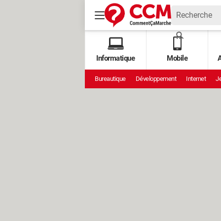
Informatique
Mobile
A
Bureautique
Développement
Internet
Je