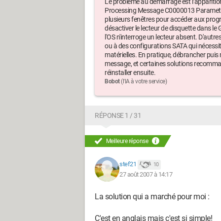
Le problème au démarrage est l’appariti
Processing Message C0000013 Parameters
plusieurs fenêtres pour accéder aux prog
désactiver le lecteur de disquette dans le
l'OS n'interroge un lecteur absent. D'autr
ou à des configurations SATA qui nécessit
matérielles. En pratique, débrancher puis 
message, et certaines solutions recommand
réinstaller ensuite.
Bobot
(l'IA à votre service)
RÉPONSE 1 / 31
Meilleure réponse
stef21
10
27 août 2007 à 14:17
La solution qui a marché pour moi :
C'est en anglais mais c'est si simple!