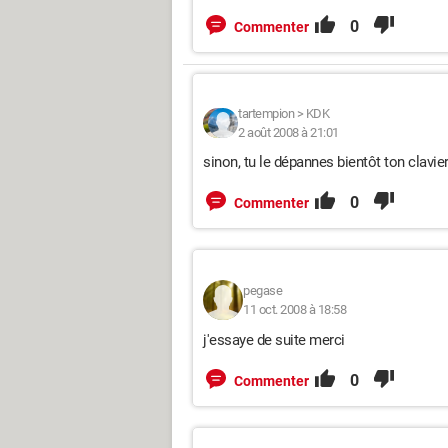
0
Commenter
tartempion
>
KDK
2 août 2008 à 21:01
sinon, tu le dépannes bientôt ton clavie
0
Commenter
pegase
11 oct. 2008 à 18:58
j'essaye de suite merci
0
Commenter