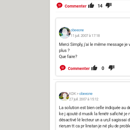
14
Commenter
obeeone
11 juil. 2007 à 17:18
Merci Simply, j'ai le même message je v
plus ?
Que faire?
0
Commenter
KDK
>
obeeone
27 juil. 2007 à 15:12
La solution est bien celle indiquée au 
ke j ajouté d musik la fenétr safiché je 
désactivé lé lecteur un a un,il sagissai d
rien,en tt ca pr linstan je né plu de problé