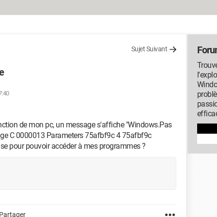
Foru
Sujet Suivant
Trouve
e
l'expl
Window
7:40
probl
passi
effica
onction de mon pc, un message s'affiche "Windows.Pas
age C 0000013 Parameters 75afbf9c 4 75afbf9c
rise pour pouvoir accéder à mes programmes ?
Partager