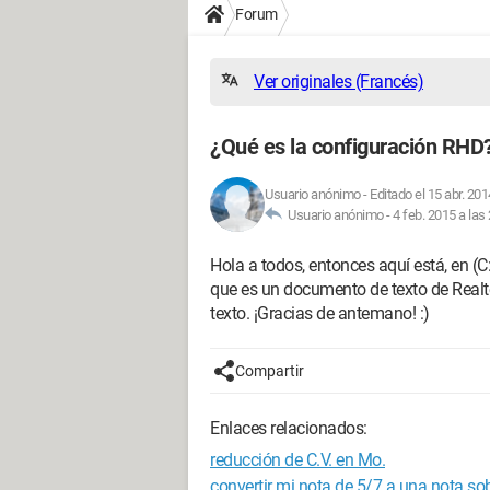
Forum
Ver originales (Francés)
¿Qué es la configuración RHD
Usuario anónimo
-
Editado el 15 abr. 201
Usuario anónimo -
4 feb. 2015 a las
Hola a todos, entonces aquí está, en (
que es un documento de texto de Realt
texto. ¡Gracias de antemano! :)
Compartir
Enlaces relacionados:
reducción de C.V. en Mo.
convertir mi nota de 5/7 a una nota sob