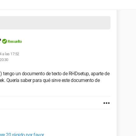
?
Resuelto
4 a las 17:52
 20:30
C:) tengo un documento de texto de RHDsetup, aparte de
ek. Quería saber para qué sirve este documento de
re 20 rápido por favor.