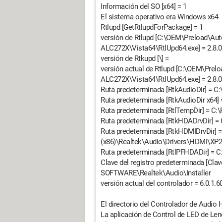
Información del SO [x64] = 1
El sistema operativo era Windows x64
Rtlupd [GetRtlupdForPackage] = 1
versión de Rtlupd [C:\OEM\Preload\Au
ALC272X\Vista64\RtlUpd64.exe] = 2.8.0
versión de Rtkupd [\] =
versión actual de Rtlupd [C:\OEM\Pre
ALC272X\Vista64\RtlUpd64.exe] = 2.8.0
Ruta predeterminada [RtkAudioDir] = C:
Ruta predeterminada [RtkAudioDir x64]
Ruta predeterminada [RtlTempDir] = C:\
Ruta predeterminada [RtkHDADrvDir] = 
Ruta predeterminada [RtkHDMIDrvDir] =
(x86)\Realtek\Audio\Drivers\HDMI\XP
Ruta predeterminada [RtlPFHDADir] = 
Clave del registro predeterminada [Clav
SOFTWARE\Realtek\Audio\Installer
versión actual del controlador = 6.0.1.
El directorio del Controlador de Audio 
La aplicación de Control de LED de Len