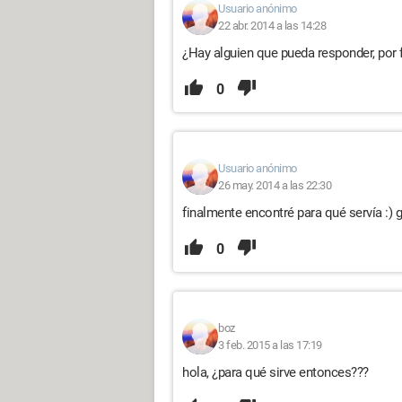
Usuario anónimo
22 abr. 2014 a las 14:28
¿Hay alguien que pueda responder, por f
0
Usuario anónimo
26 may. 2014 a las 22:30
finalmente encontré para qué servía :) 
0
boz
3 feb. 2015 a las 17:19
hola, ¿para qué sirve entonces???