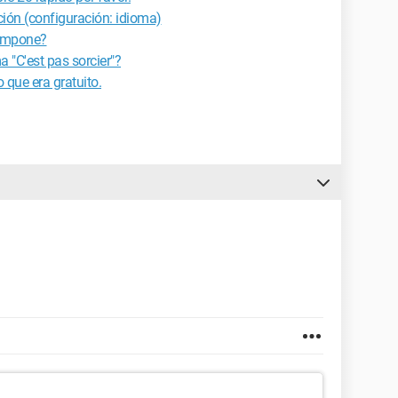
ión (configuración: idioma)
compone?
a "C'est pas sorcier"?
 que era gratuito.