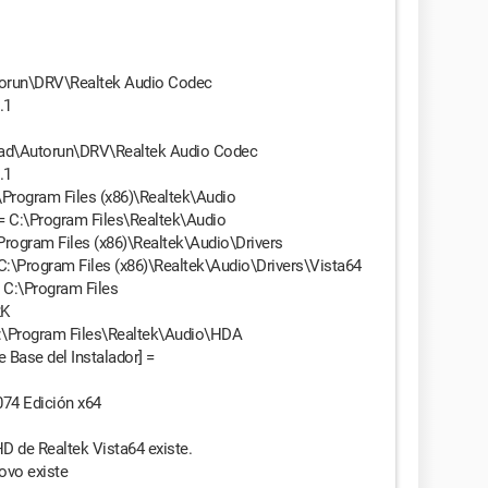
torun\DRV\Realtek Audio Codec
.1
load\Autorun\DRV\Realtek Audio Codec
.1
\Program Files (x86)\Realtek\Audio
 = C:\Program Files\Realtek\Audio
Program Files (x86)\Realtek\Audio\Drivers
C:\Program Files (x86)\Realtek\Audio\Drivers\Vista64
 C:\Program Files
2K
C:\Program Files\Realtek\Audio\HDA
e Base del Instalador] =
6074 Edición x64
HD de Realtek Vista64 existe.
ovo existe