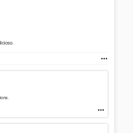
icioso.
ions.