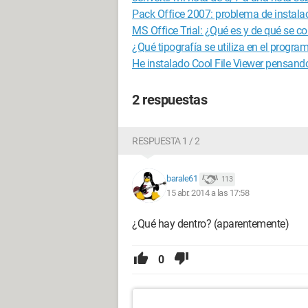
Pack Office 2007: problema de instalac
MS Office Trial: ¿Qué es y de qué se 
¿Qué tipografía se utiliza en el program
He instalado Cool File Viewer pensando
2 respuestas
RESPUESTA 1 / 2
barale61
113
15 abr. 2014 a las 17:58
¿Qué hay dentro? (aparentemente)
0