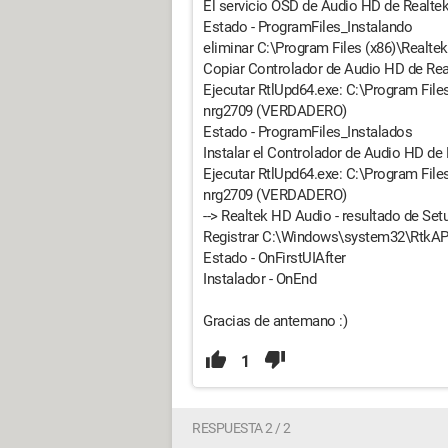
El servicio OSD de Audio HD de Realtek
Estado - ProgramFiles_Instalando
eliminar C:\Program Files (x86)\Realte
Copiar Controlador de Audio HD de Real
Ejecutar RtlUpd64.exe: C:\Program Files 
nrg2709 (VERDADERO)
Estado - ProgramFiles_Instalados
Instalar el Controlador de Audio HD de
Ejecutar RtlUpd64.exe: C:\Program Files 
nrg2709 (VERDADERO)
--> Realtek HD Audio - resultado de 
Registrar C:\Windows\system32\RtkAPO6
Estado - OnFirstUIAfter
Instalador - OnEnd
Gracias de antemano :)
1
RESPUESTA 2 / 2