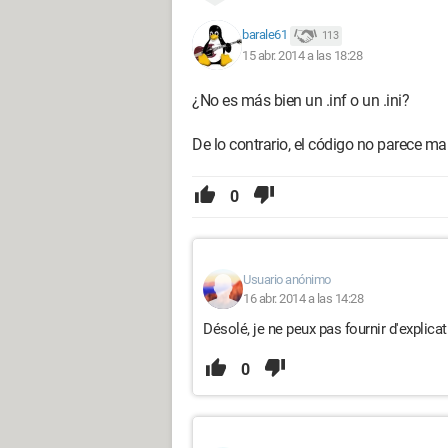
barale61
113
15 abr. 2014 a las 18:28
¿No es más bien un .inf o un .ini?
De lo contrario, el código no parece mal
0
Usuario anónimo
16 abr. 2014 a las 14:28
Désolé, je ne peux pas fournir d'explicat
0