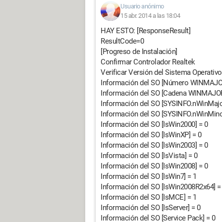
Usuario anónimo
15 abr. 2014 a las 18:04
HAY ESTO: [ResponseResult]
ResultCode=0
[Progreso de Instalación]
Confirmar Controlador Realtek
Verificar Versión del Sistema Operativo
Información del SO [Número WINMAJOR
Información del SO [Cadena WINMAJOR
Información del SO [SYSINFO.nWinMajor
Información del SO [SYSINFO.nWinMinor
Información del SO [IsWin2000] = 0
Información del SO [IsWinXP] = 0
Información del SO [IsWin2003] = 0
Información del SO [IsVista] = 0
Información del SO [IsWin2008] = 0
Información del SO [IsWin7] = 1
Información del SO [IsWin2008R2x64] =
Información del SO [IsMCE] = 1
Información del SO [IsServer] = 0
Información del SO [Service Pack] = 0