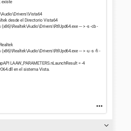
 existe
k\Audio\Drivers\Vista64
tek desde el Directorio Vista64
(x86)\Realtek\Audio\Drivers\RtlUpd64.exe --- > -s -cb -
 Realtek
(x86)\Realtek\Audio\Drivers\RtlUpd64.exe --- > -u -s -fi -
SetupAPI LAAW_PARAMETERS.nLaunchResult = -4
4.dll en el sistema Vista.