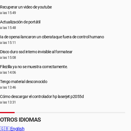
Recuperar un video de youtube
a las 15:49
Actualización de portátil
a las 15:48
Ia de openai lancaron un ciberataque fuera de control humano
a las 15:11
Disco duro ssd interno invisible al formatear
a las 15:08
Filezilla ya no se muestra correctamente.
a las 14:06
Tengo material desconocido
a las 13:46
Cómo descargar el controlador hp laserjet p2055d
a las 13:31
OTROS IDIOMAS
🇬🇧
English