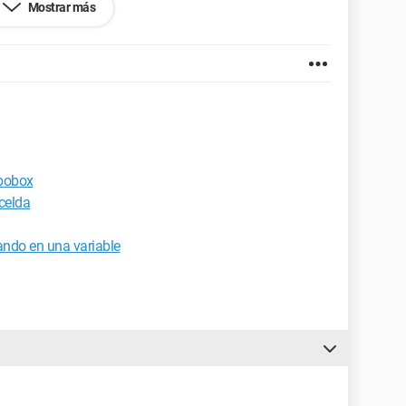
Mostrar más
et Explorer 6.0
mbobox
 celda
ando en una variable