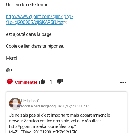
Un lien de cette forme :
http://www.cijoint.com/cjlink.php?
file=cj200905/cijSKAP5fU.txt
est ajouté dans la page.
Copie ce lien dans ta réponse.
Merci
@+
1
Commenter
Hedgehog0
Modifié par Hedgehog0 le 30/12/2013 15:32
Je ne sais pas si c'est important mais apparemment le
serveur Zebulon est indisponible, voila le résultat :
http://pjjoint.malekal.com/files.php?
id=ZHPDiag_20131230_z5h7z12t15f8