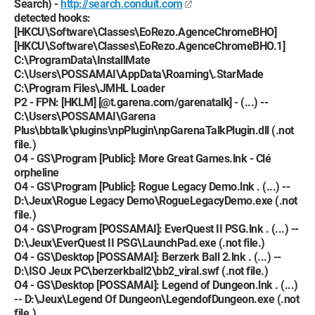
Search) -
http://search.conduit.com
detected hooks:
[HKCU\Software\Classes\EoRezo.AgenceChromeBHO]
[HKCU\Software\Classes\EoRezo.AgenceChromeBHO.1]
C:\ProgramData\InstallMate
C:\Users\POSSAMAI\AppData\Roaming\.StarMade
C:\Program Files\JMHL Loader
P2 - FPN: [HKLM] [@t.garena.com/garenatalk] - (...) --
C:\Users\POSSAMAI\Garena
Plus\bbtalk\plugins\npPlugin\npGarenaTalkPlugin.dll (.not
file.)
O4 - GS\Program [Public]: More Great Games.lnk - Clé
orpheline
O4 - GS\Program [Public]: Rogue Legacy Demo.lnk . (...) --
D:\Jeux\Rogue Legacy Demo\RogueLegacyDemo.exe (.not
file.)
O4 - GS\Program [POSSAMAI]: EverQuest II PSG.lnk . (...) --
D:\Jeux\EverQuest II PSG\LaunchPad.exe (.not file.)
O4 - GS\Desktop [POSSAMAI]: Berzerk Ball 2.lnk . (...) --
D:\ISO Jeux PC\berzerkball2\bb2_viral.swf (.not file.)
O4 - GS\Desktop [POSSAMAI]: Legend of Dungeon.lnk . (...)
-- D:\Jeux\Legend Of Dungeon\LegendofDungeon.exe (.not
file.)