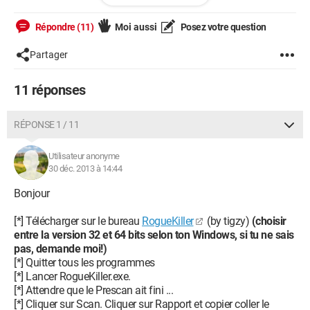
Donc je vous demande, s'il vous plait, si mon PC est vraiment
infecté ou si il s'agit d'un faux positif d'avast!
Répondre (11)
Moi aussi
Posez votre question
Merci d'avance
Partager
PS: Mon PC est resté tout le temps allumé depuis la première
11 réponses
fois ou j'ai vu les rootkit donc je trouve cette infection très lente
si c'en est une ...
RÉPONSE 1 / 11
Utilisateur anonyme
30 déc. 2013 à 14:44
Bonjour
[*] Télécharger sur le bureau
RogueKiller
(by tigzy)
(choisir
entre la version 32 et 64 bits selon ton Windows, si tu ne sais
pas, demande moi!)
[*] Quitter tous les programmes
[*] Lancer RogueKiller.exe.
[*] Attendre que le Prescan ait fini ...
[*] Cliquer sur Scan. Cliquer sur Rapport et copier coller le