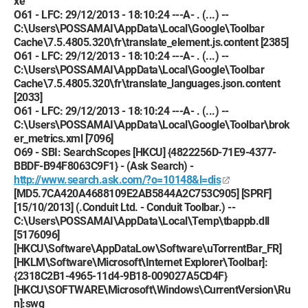
xe
O61 - LFC: 29/12/2013 - 18:10:24 ---A- . (...) --
C:\Users\POSSAMAI\AppData\Local\Google\Toolbar
Cache\7.5.4805.320\fr\translate_element.js.content [2385]
O61 - LFC: 29/12/2013 - 18:10:24 ---A- . (...) --
C:\Users\POSSAMAI\AppData\Local\Google\Toolbar
Cache\7.5.4805.320\fr\translate_languages.json.content
[2033]
O61 - LFC: 29/12/2013 - 18:10:24 ---A- . (...) --
C:\Users\POSSAMAI\AppData\Local\Google\Toolbar\brok
er_metrics.xml [7096]
O69 - SBI: SearchScopes [HKCU] {4822256D-71E9-4377-
BBDF-B94F8063C9F1} - (Ask Search) -
http://www.search.ask.com/?o=10148&l=dis
[MD5.7CA420A4688109E2AB5844A2C753C905] [SPRF]
[15/10/2013] (.Conduit Ltd. - Conduit Toolbar.) --
C:\Users\POSSAMAI\AppData\Local\Temp\tbappb.dll
[5176096]
[HKCU\Software\AppDataLow\Software\uTorrentBar_FR]
[HKLM\Software\Microsoft\Internet Explorer\Toolbar]:
{2318C2B1-4965-11d4-9B18-009027A5CD4F}
[HKCU\SOFTWARE\Microsoft\Windows\CurrentVersion\Ru
n]:swg