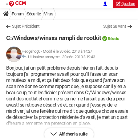
Question
Forum
Sécurité
Virus
Sujet Précédent
Sujet Suivant
C:/Windows/winsxs rempli de rootkit
Résolu
Hedgehog0
-
Modifié le 30 déc. 2013 à 14:27
Utilisateur anonyme -
30 déc. 2013 à 19:43
Bonjour, j'ai un petit problème depuis hier en fait, depuis
toujours j'ai programmer avast! pour qu'il fasse un scan
minutieux a midi, et ça fait deux fois que quand j'arrive son
scan me donne comme rapport que, je suppose car il y en a
beaucoup, tout les fichier présent dans C:/Windows/winsxs
sont des rootkit et comme si ça ne me faisait pas déjà peur
avast! se retrouve désactivé et, car quand j'essaye de le
réactiver j'ai une fenêtre qui me dit que quelque chose essaie
de désactiver la protection résidente d'avast!, je met un quart
d'heure a remettre ma protection en place.
j'ai un peu chercher que internet et en regardant mon rapport
Afficher la suite
de scan je n'ai trouvé aucune trace de Sality