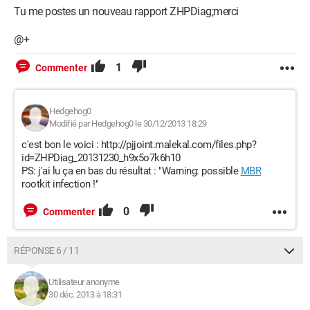
Tu me postes un nouveau rapport ZHPDiag;merci
@+
1
Commenter
Hedgehog0
Modifié par Hedgehog0 le 30/12/2013 18:29
c'est bon le voici : http://pjjoint.malekal.com/files.php?
id=ZHPDiag_20131230_h9x5o7k6h10
PS: j'ai lu ça en bas du résultat : "Warning: possible
MBR
rootkit infection !"
0
Commenter
RÉPONSE 6 / 11
Utilisateur anonyme
30 déc. 2013 à 18:31