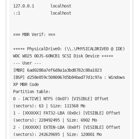
127.0.0.1       localhost
::1             localhost
¤¤¤ MBR Verif: ¤¤¤
+++++ PhysicalDrive0: (\\.\PHYSICALDRIVE0 @ IDE) 
WDC WD25 00JS-60NCB1 SCSI Disk Device +++++
--- User ---
[MBR] 6ad0288a7ef6d8a1a3bd8782c88a1023
[BSP] d258e059c5080067d5b84bad77d1c97a : Windows 
XP MBR Code
Partition table:
0 - [ACTIVE] NTFS (0x07) [VISIBLE] Offset 
(sectors): 63 | Size: 111568 Mo
1 - [XXXXXX] FAT32-LBA (0x0c) [VISIBLE] Offset 
(sectors): 228492495 | Size: 6902 Mo
2 - [XXXXXX] EXTEN-LBA (0x0f) [VISIBLE] Offset 
(sectors): 242629695 | Size: 120001 Mo