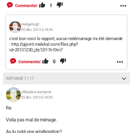
1
Commenter
Hedgehog0
30 déc. 2013 à 18:36
c'est bon voici le rapport, aucun redémarrage n'a été demandé
: http://pjjoint.malekal.com/files.php?
id=20131230_j6z12t11h10m7
0
Commenter
RÉPONSE 7 / 11
Utilisateur anonyme
30 déc. 2013 à 18:39
Re
Voila pas mal de ménage.
As tu noté une amélioration?