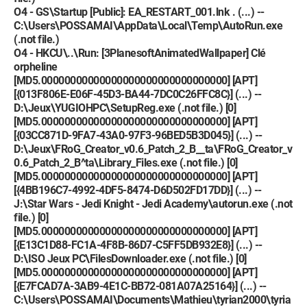
O4 - GS\Startup [Public]: EA_RESTART_001.lnk . (...) --
C:\Users\POSSAMAI\AppData\Local\Temp\AutoRun.exe
(.not file.)
O4 - HKCU\..\Run: [3PlanesoftAnimatedWallpaper] Clé
orpheline
[MD5.00000000000000000000000000000000] [APT]
[{013F806E-E06F-45D3-BA44-7DC0C26FFC8C}] (...) --
D:\Jeux\YUGIOHPC\SetupReg.exe (.not file.) [0]
[MD5.00000000000000000000000000000000] [APT]
[{03CC871D-9FA7-43A0-97F3-96BED5B3D045}] (...) --
D:\Jeux\FRoG_Creator_v0.6_Patch_2_B__ta\FRoG_Creator_v
0.6_Patch_2_B^ta\Library_Files.exe (.not file.) [0]
[MD5.00000000000000000000000000000000] [APT]
[{4BB196C7-4992-4DF5-8474-D6D502FD17DD}] (...) --
J:\Star Wars - Jedi Knight - Jedi Academy\autorun.exe (.not
file.) [0]
[MD5.00000000000000000000000000000000] [APT]
[{E13C1D88-FC1A-4F8B-86D7-C5FF5DB932E8}] (...) --
D:\ISO Jeux PC\FilesDownloader.exe (.not file.) [0]
[MD5.00000000000000000000000000000000] [APT]
[{E7FCAD7A-3AB9-4E1C-BB72-081A07A25164}] (...) --
C:\Users\POSSAMAI\Documents\Mathieu\tyrian2000\tyria