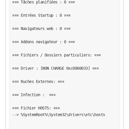
¤¤¤ Tâches planifiées : 0 ¤¤¤
¤¤¤ Entrées Startup : 0 ¤¤¤
¤¤¤ Navigateurs web : 0 ¤¤¤
¤¤¤ Addons navigateur : 0 ¤¤¤
¤¤¤ Fichiers / Dossiers particuliers: ¤¤¤
¤¤¤ Driver : [NON CHARGE 0xc0000033] ¤¤¤
¤¤¤ Ruches Externes: ¤¤¤
¤¤¤ Infection :  ¤¤¤
¤¤¤ Fichier HOSTS: ¤¤¤
--> %SystemRoot%\System32\drivers\etc\hosts