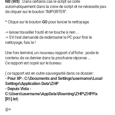
NB (W8)
: Dans certains cas le script se colle
automatiquement dans la zone de script et ne nécessite pas
de cliquer sur le bouton "IMPORTER".
* Clique sur le bouton
GO
pour lancer le nettoyage.
-> laisse travailler l'outil et ne touche à rien ...
-> S'il t'est demandé de redémarrer le PC pour finir le
nettoyage, fais le !
Une fois terminé, un nouveau rapport s'affiche : poste le
contenu de ce dernier dans ta prochaine réponse ...
Ce rapport est copié sur le bureau
( ce rapport est en outre sauvegardé dans ce dossier :
- Pour XP : C:\Documents and Settings\username\Local
Settings\Application Data\ZHP
- Depuis Vista :
C:\Users\username\AppData\Roaming\ZHP\ZHPFix
[R1].txt
)
@+