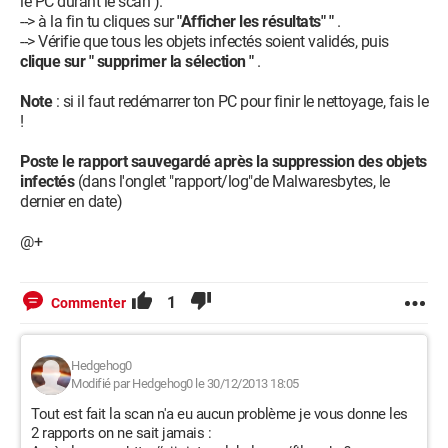
le PC durant le scan ).
--> à la fin tu cliques sur
"Afficher les résultats" "
.
--> Vérifie que tous les objets infectés soient validés, puis
clique sur " supprimer la sélection "
.
Note
: si il faut redémarrer ton PC pour finir le nettoyage, fais le
!
Poste le rapport sauvegardé après la suppression des objets
infectés
(dans l'onglet "rapport/log"de Malwaresbytes, le
dernier en date)
@+
1
Commenter
Hedgehog0
Modifié par Hedgehog0 le 30/12/2013 18:05
Tout est fait la scan n'a eu aucun problème je vous donne les
2 rapports on ne sait jamais :