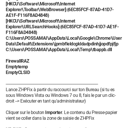
[HKCU\Software\Microsoft\Internet
Explorer\Toolbar\WebBrowser]:{6EC85FCF-87AD-41D7-
AE1F-F116F8AD4848}
[HKCU\Software\Microsoft\Internet
Explorer\URLSearchHooks]:{6EC85FCF-87AD-41D7-AE1F-
F116F8AD4848}
C:\Users\POSSAMAI\AppData\Local\Google\Chrome\User
Data\Default\Extensions\jpmbfleldcgkldadpdinhjjopdfpjfjp
C:\Users\POSSAMAI\AppData\Local\Temp\tbappb.dll
FirewallRAZ
Emptytemp
EmptyCLSID
--------------------------------------------------------------------------------------------
Lance ZHPFix à partir du raccourci sur ton Bureau (si tu es
sous Windows Vista ou Windows 7 ou 8, fais le par un clic-
droit --> Exécuter en tant qu'administrateur)
Cliquer sur le bouton
Importer
. Le contenu du Presse-papier
vient se coller dans la zone de saisie de ZHPFix