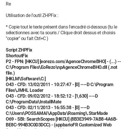
Re
Utilisation de l'outil ZHPFix :
* Copie tout le texte présent dans l'encadré ci-dessous (tu le
sélectionnes avec ta souris / Clique droit dessus et choisis
"copier" ou fait Ctrl+C )
Script ZHPFix
ShortcutFix
P2 - FPN: [HKCU] [eorezo.com/AgenceChromeBHO] - (...) --
C:\Program Files\EoRezo\npAgenceChromeBHO.dll (.not
file.)
[HKLM\Software\C:]
O43 - CFD: 13/02/2011 - 10:27:47 - [0] ----D C:\Program
Files\JMHL Loader
O43 - CFD: 09/02/2012 - 18:52:12 - [1,630] ----D
C:\ProgramData\InstallMate
O43 - CFD: 02/11/2013 - 16:55:38 - [0] ----D
C:\Users\POSSAMAI\AppData\Roaming\.StarMade
O69 - SBI: SearchScopes [HKCU] {8B3E3949-7AB8-4A6B-
BE8C-994B3C0D3DCC} - (appbarioFR Customized Web