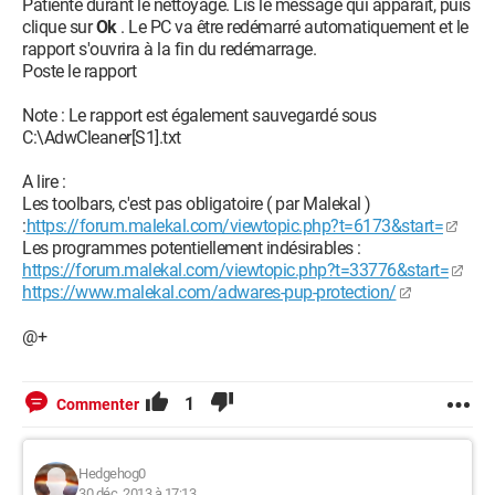
Patiente durant le nettoyage. Lis le message qui apparaît, puis
clique sur
Ok
. Le PC va être redémarré automatiquement et le
rapport s'ouvrira à la fin du redémarrage.
Poste le rapport
Note : Le rapport est également sauvegardé sous
C:\AdwCleaner[S1].txt
A lire :
Les toolbars, c'est pas obligatoire ( par Malekal )
:
https://forum.malekal.com/viewtopic.php?t=6173&start=
Les programmes potentiellement indésirables :
https://forum.malekal.com/viewtopic.php?t=33776&start=
https://www.malekal.com/adwares-pup-protection/
@+
1
Commenter
Hedgehog0
30 déc. 2013 à 17:13