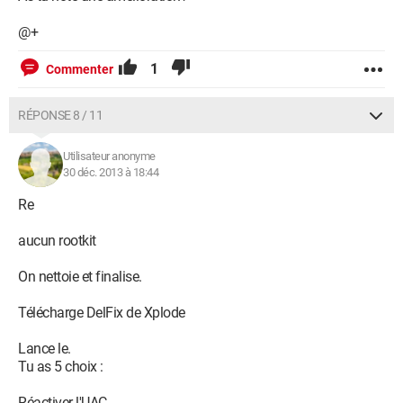
@+
1
Commenter
RÉPONSE 8 / 11
Utilisateur anonyme
30 déc. 2013 à 18:44
Re
aucun rootkit
On nettoie et finalise.
Télécharge DelFix de Xplode
Lance le.
Tu as 5 choix :
Réactiver l'UAC