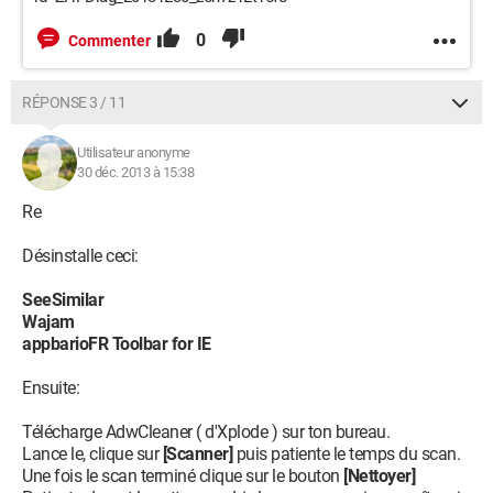
0
Commenter
RÉPONSE 3 / 11
Utilisateur anonyme
30 déc. 2013 à 15:38
Re
Désinstalle ceci:
SeeSimilar
Wajam
appbarioFR Toolbar for IE
Ensuite:
Télécharge AdwCleaner ( d'Xplode ) sur ton bureau.
Lance le, clique sur
[Scanner]
puis patiente le temps du scan.
Une fois le scan terminé clique sur le bouton
[Nettoyer]