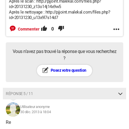
Après le scan : http://pjjoint.malekal.com/files.php?
id=20131230_z13o14j14x9w5
Après le nettoyage : http://pjjoint.malekal.com/files.php?
id=20131230_u13x9l7s14d7
0
Commenter
Vous n’avez pas trouvé la réponse que vous recherchez
?
Posez votre question
RÉPONSE 5 / 11
Utilisateur anonyme
30 déc. 2013 à 18:04
Re