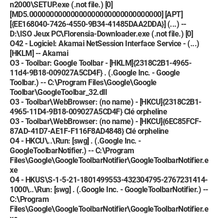
n2000\SETUP.exe (.not file.) [0]
[MD5.00000000000000000000000000000000] [APT]
[{EE168040-7426-4550-9B34-41485DAA2DDA}] (...) --
D:\ISO Jeux PC\Florensia-Downloader.exe (.not file.) [0]
O42 - Logiciel: Akamai NetSession Interface Service - (...)
[HKLM] -- Akamai
O3 - Toolbar: Google Toolbar - [HKLM]{2318C2B1-4965-
11d4-9B18-009027A5CD4F} . (.Google Inc. - Google
Toolbar.) -- C:\Program Files\Google\Google
Toolbar\GoogleToolbar_32.dll
O3 - Toolbar\WebBrowser: (no name) - [HKCU]{2318C2B1-
4965-11D4-9B18-009027A5CD4F} Clé orpheline
O3 - Toolbar\WebBrowser: (no name) - [HKCU]{6EC85FCF-
87AD-41D7-AE1F-F116F8AD4848} Clé orpheline
O4 - HKCU\..\Run: [swg] . (.Google Inc. -
GoogleToolbarNotifier.) -- C:\Program
Files\Google\GoogleToolbarNotifier\GoogleToolbarNotifier.e
xe
O4 - HKUS\S-1-5-21-1801499553-432304795-2767231414-
1000\..\Run: [swg] . (.Google Inc. - GoogleToolbarNotifier.) --
C:\Program
Files\Google\GoogleToolbarNotifier\GoogleToolbarNotifier.e