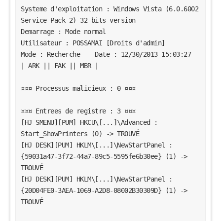
Systeme d'exploitation : Windows Vista (6.0.6002 
Service Pack 2) 32 bits version
Demarrage : Mode normal
Utilisateur : POSSAMAI [Droits d'admin]
Mode : Recherche -- Date : 12/30/2013 15:03:27
| ARK || FAK || MBR |
¤¤¤ Processus malicieux : 0 ¤¤¤
¤¤¤ Entrees de registre : 3 ¤¤¤
[HJ SMENU][PUM] HKCU\[...]\Advanced : 
Start_ShowPrinters (0) -> TROUVÉ
[HJ DESK][PUM] HKLM\[...]\NewStartPanel : 
{59031a47-3f72-44a7-89c5-5595fe6b30ee} (1) -> 
TROUVÉ
[HJ DESK][PUM] HKLM\[...]\NewStartPanel : 
{20D04FE0-3AEA-1069-A2D8-08002B30309D} (1) -> 
TROUVÉ