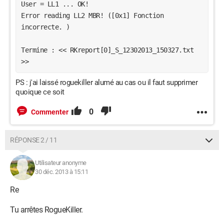
User = LL1 ... OK!
Error reading LL2 MBR! ([0x1] Fonction 
incorrecte. )
Termine : << RKreport[0]_S_12302013_150327.txt 
>>
PS : j'ai laissé roguekiller alumé au cas ou il faut supprimer
quoique ce soit
0
Commenter
RÉPONSE 2 / 11
Utilisateur anonyme
30 déc. 2013 à 15:11
Re
Tu arrêtes RogueKiller.