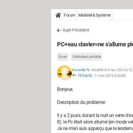
Forum
Matériel & Système
Sujet Précédent
PC+eau clavier=ne s'allume pl
Écran
Ordinateur portable
Knoxville79
-
Modifié le 9 nov. 2013 à 12
TikTak92
-
11 nov. 2013 à 20:08
Bonjour,
Description du probleme:
Il y a 2 jours, durant la nuit un verre 
8). le Pc était alors allumé (en mode veil
Je ne m'en suis apperçu que le lendema