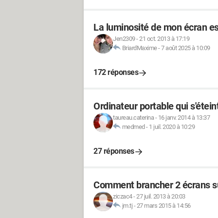
La luminosité de mon écran e
Jen2309
-
21 oct. 2013 à 17:19
BriardMaxime
-
7 août 2025 à 10:09
172 réponses
Ordinateur portable qui s'étei
taureau.caterina
-
16 janv. 2014 à 13:37
medmed
-
1 juil. 2020 à 10:29
27 réponses
Comment brancher 2 écrans su
ziczac4
-
27 juil. 2013 à 20:03
jm.tj
-
27 mars 2015 à 14:56