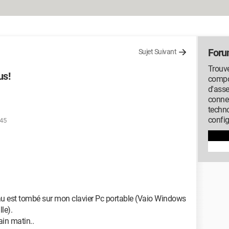
Foru
Sujet Suivant
Trouve
us!
compos
d'ass
conne
techno
config
:45
d'eau est tombé sur mon clavier Pc portable (Vaio Windows
le).
in matin..