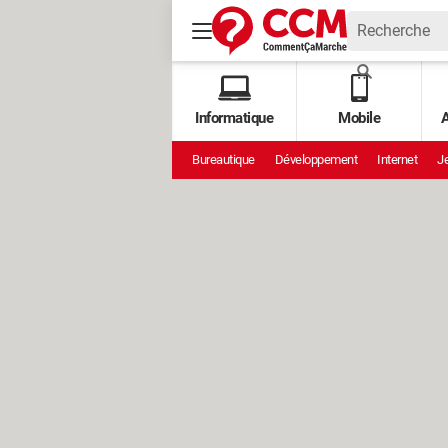
Informatique
Mobile
A
Bureautique
Développement
Internet
Je