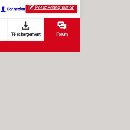
Posez votre
question
Connexion
Téléchargement
Forum