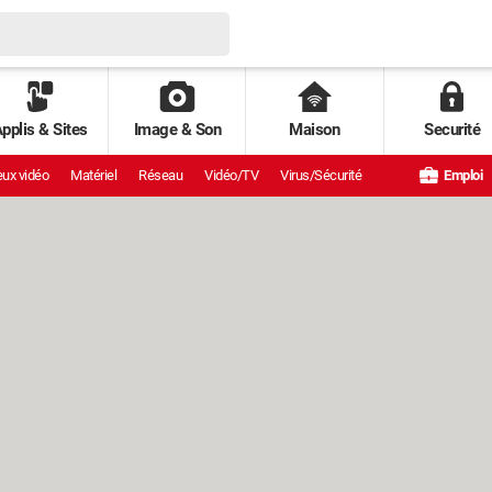
pplis & Sites
Image & Son
Maison
Securité
ux vidéo
Matériel
Réseau
Vidéo/TV
Virus/Sécurité
Emploi