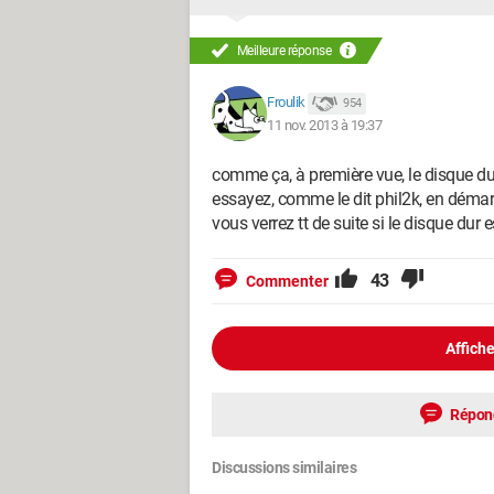
Petit détail pour dire qu'il n'est pas tota
Meilleure réponse
loupiote du signe "power" s'allume. auss
dur..?) s'allume quelques secondes puis
Froulik
954
11 nov. 2013 à 19:37
Voilà. l'affaire, quelles sont mes options?
(Fnac=arnaque?) et combien ça me cou
comme ça, à première vue, le disque du
Aussi, s'il est vraiment foutu, puis-je 
essayez, comme le dit phil2k, en démar
ca me couterait.
vous verrez tt de suite si le disque dur 
Merci d'avoir pris le temps de lire ce 
43
Commenter
toutes ces questions mais tout conseil
MERCI!
Affiche
Répon
Discussions similaires