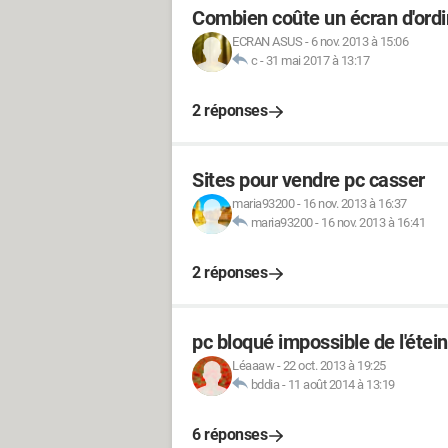
Combien coûte un écran d'ordi
ECRAN ASUS
-
6 nov. 2013 à 15:06
c
-
31 mai 2017 à 13:17
2 réponses
Sites pour vendre pc casser
maria93200
-
16 nov. 2013 à 16:37
maria93200
-
16 nov. 2013 à 16:41
2 réponses
pc bloqué impossible de l'étein
Léaaaw
-
22 oct. 2013 à 19:25
bddia
-
11 août 2014 à 13:19
6 réponses