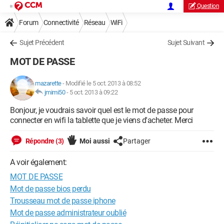
Question
Forum
Connectivité
Réseau
WiFi
Sujet Précédent
Sujet Suivant
MOT DE PASSE
mazarette
-
Modifié le 5 oct. 2013 à 08:52
jmimi50
-
5 oct. 2013 à 09:22
Bonjour, je voudrais savoir quel est le mot de passe pour
connecter en wifi la tablette que je viens d'acheter. Merci
Répondre (3)
Moi aussi
Partager
A voir également:
MOT DE PASSE
Mot de passe bios perdu
Trousseau mot de passe iphone
Mot de passe administrateur oublié