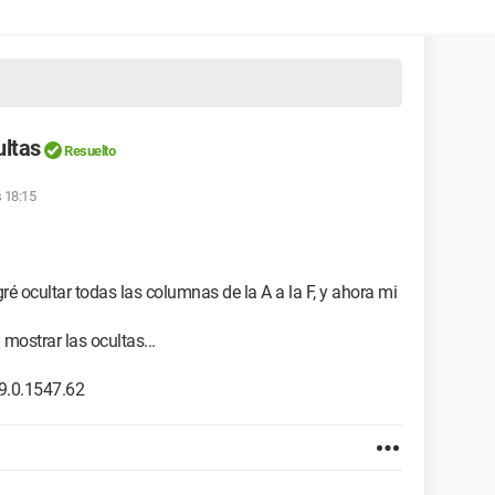
ultas
Resuelto
s 18:15
é ocultar todas las columnas de la A a la F, y ahora mi
mostrar las ocultas...
9.0.1547.62