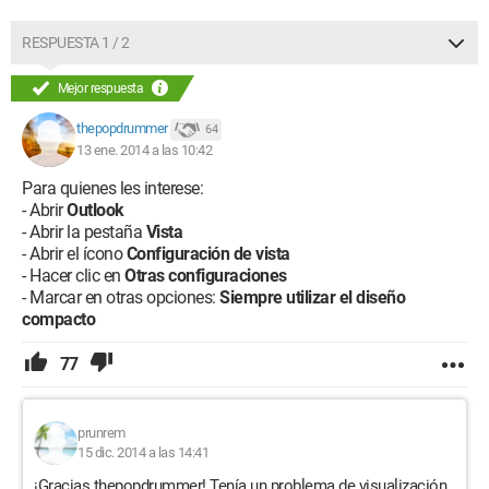
RESPUESTA 1 / 2
Mejor respuesta
thepopdrummer
64
13 ene. 2014 a las 10:42
Para quienes les interese:
- Abrir
Outlook
- Abrir la pestaña
Vista
- Abrir el ícono
Configuración de vista
- Hacer clic en
Otras configuraciones
- Marcar en otras opciones:
Siempre utilizar el diseño
compacto
77
prunrem
15 dic. 2014 a las 14:41
¡Gracias thepopdrummer! Tenía un problema de visualización