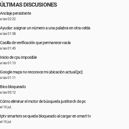
ÚLTIMAS DISCUSIONES
Anclaje persistente
a las 02:22
Ayudar: asignar un número a una palabra en otra celda
a las 01:58
Casilla de verificación que permanece vacía
a las 01:45
Inicio de cpu imposible
a las 01:13
Google maps no reconoce mi ubicación actual [pc]
a las 01:11
Bios bloqueado
a las 00:12
Cómo eliminar el motor de búsqueda justitsrch de pc
el 10 jul.
Iptv smarters se queda bloqueado al cargar en smart tv
el 10 jul.