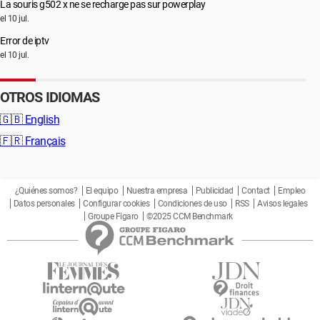
La souris g502 x ne se recharge pas sur powerplay
el 10 jul.
Error de iptv
el 10 jul.
OTROS IDIOMAS
🇬🇧
English
🇫🇷
Français
¿Quiénes somos?
El equipo
Nuestra empresa
Publicidad
Contact
Empleo
Datos personales
Configurar cookies
Condiciones de uso
RSS
Avisos legales
Groupe Figaro
©2025 CCM Benchmark