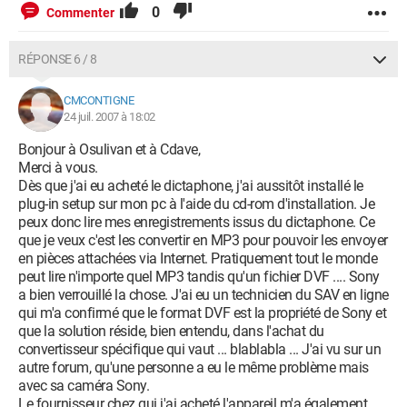
0
Commenter
RÉPONSE 6 / 8
CMCONTIGNE
24 juil. 2007 à 18:02
Bonjour à Osulivan et à Cdave,
Merci à vous.
Dès que j'ai eu acheté le dictaphone, j'ai aussitôt installé le
plug-in setup sur mon pc à l'aide du cd-rom d'installation. Je
peux donc lire mes enregistrements issus du dictaphone. Ce
que je veux c'est les convertir en MP3 pour pouvoir les envoyer
en pièces attachées via Internet. Pratiquement tout le monde
peut lire n'importe quel MP3 tandis qu'un fichier DVF .... Sony
a bien verrouillé la chose. J'ai eu un technicien du SAV en ligne
qui m'a confirmé que le format DVF est la propriété de Sony et
que la solution réside, bien entendu, dans l'achat du
convertisseur spécifique qui vaut ... blablabla ... J'ai vu sur un
autre forum, qu'une personne a eu le même problème mais
avec sa caméra Sony.
Le fournisseur chez qui j'ai acheté l'appareil m'a également