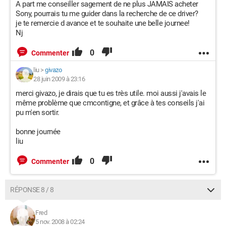
A part me conseiller sagement de ne plus JAMAIS acheter
Sony, pourrais tu me guider dans la recherche de ce driver?
je te remercie d avance et te souhaite une belle journee!
Nj
0
Commenter
liu
>
givazo
28 juin 2009 à 23:16
merci givazo, je dirais que tu es très utile. moi aussi j'avais le
même problème que cmcontigne, et grâce à tes conseils j'ai
pu m'en sortir.
bonne journée
liu
0
Commenter
RÉPONSE 8 / 8
Fred
5 nov. 2008 à 02:24