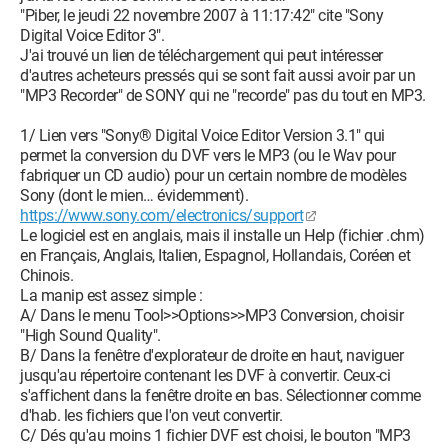
"Piber, le jeudi 22 novembre 2007 à 11:17:42" cite "Sony
Digital Voice Editor 3".
J'ai trouvé un lien de téléchargement qui peut intéresser
d'autres acheteurs pressés qui se sont fait aussi avoir par un
"MP3 Recorder" de SONY qui ne "recorde" pas du tout en MP3.
1/ Lien vers "Sony® Digital Voice Editor Version 3.1" qui
permet la conversion du DVF vers le MP3 (ou le Wav pour
fabriquer un CD audio) pour un certain nombre de modèles
Sony (dont le mien… évidemment).
https://www.sony.com/electronics/support
Le logiciel est en anglais, mais il installe un Help (fichier .chm)
en Français, Anglais, Italien, Espagnol, Hollandais, Coréen et
Chinois.
La manip est assez simple :
A/ Dans le menu Tool>>Options>>MP3 Conversion, choisir
"High Sound Quality".
B/ Dans la fenêtre d'explorateur de droite en haut, naviguer
jusqu'au répertoire contenant les DVF à convertir. Ceux-ci
s'affichent dans la fenêtre droite en bas. Sélectionner comme
d'hab. les fichiers que l'on veut convertir.
C/ Dés qu'au moins 1 fichier DVF est choisi, le bouton "MP3