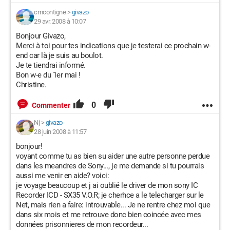
cmcontigne
>
givazo
29 avr. 2008 à 10:07
Bonjour Givazo,
Merci à toi pour tes indications que je testerai ce prochain w-
end car là je suis au boulot.
Je te tiendrai informé.
Bon w-e du 1er mai !
Christine.
0
Commenter
Nj
>
givazo
28 juin 2008 à 11:57
bonjour!
voyant comme tu as bien su aider une autre personne perdue
dans les meandres de Sony..., je me demande si tu pourrais
aussi me venir en aide? voici:
je voyage beaucoup et j ai oublié le driver de mon sony IC
Recorder ICD - SX35 V.O.R; je cherhce a le telecharger sur le
Net, mais rien a faire: introuvable... Je ne rentre chez moi que
dans six mois et me retrouve donc bien coincée avec mes
données prisonnieres de mon recordeur...