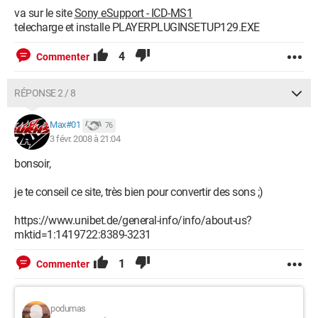
va sur le site
Sony eSupport - ICD-MS1
telecharge et installe PLAYERPLUGINSETUP129.EXE
4
Commenter
RÉPONSE 2 / 8
Max#01
76
3 févr. 2008 à 21:04
bonsoir,
je te conseil ce site, très bien pour convertir des sons ;)
https://www.unibet.de/general-info/info/about-us?
mktid=1:1419722:8389-3231
1
Commenter
podumas