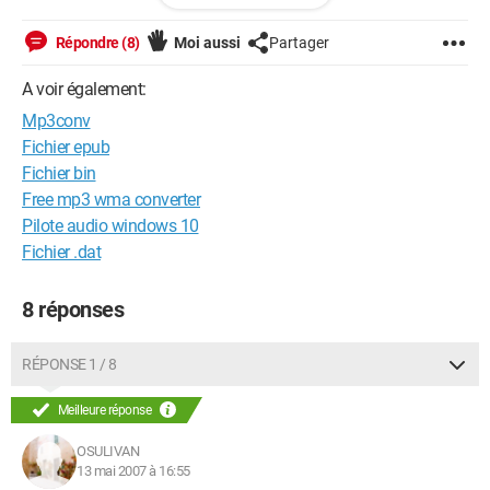
CMCONTIGNE
Répondre (8)
Moi aussi
Partager
Configuration: 
Windows XP

Internet Explorer 6.0
A voir également:
Mp3conv
Fichier epub
Fichier bin
Free mp3 wma converter
Pilote audio windows 10
Fichier .dat
8 réponses
RÉPONSE 1 / 8
Meilleure réponse
OSULIVAN
13 mai 2007 à 16:55