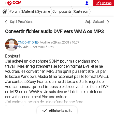
Question
Forum
Matériel & Système
Composants
Carte son
Sujet Précédent
Sujet Suivant
Convertir fichier audio DVF vers WMA ou MP3
CMCONTIGNE
-
Modifié le 29 avr. 2008 à 10:07
Adri -
8 oct. 2015 à 16:53
Bonjour !
J'ai acheté un dictaphone SONY pour m'aider dans mon
travail. Mes enregistrements se font en format DVF et je ne
voudrais les convertir en MP3 afin qu'ils puissent être lus par
le lecteur Windows Media (il ne reconnaît pas le format DVF...).
J'ai contacté Sony France qui me dit texto « J'ai le regret de
vous annoncez qu'il est impossible de convertir les fichier DVF
en MP3 ou en WAVE ». Je suis déçue ! Il doit bien exister un
convertisseur ou peut-être une astuce ....
J'ai vraiment besoin de l'aide d'une bonne âme.
En vous adressant un GROS MERCI par avance ...
Afficher la suite
Bien cordialement.