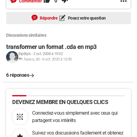
0
Commenter
Répondre
Posez votre question
Discussions similaires
transformer un format .cda en mp3
BipBip's
-
2 oct. 2008 à 19:02
hasco_60
-
6 oct. 2020 à 16:50
6 réponses
DEVENEZ MEMBRE EN QUELQUES CLICS
Connectez-vous simplement avec ceux qui
partagent vos intérêts
Suivez vos discussions facilement et obtenez