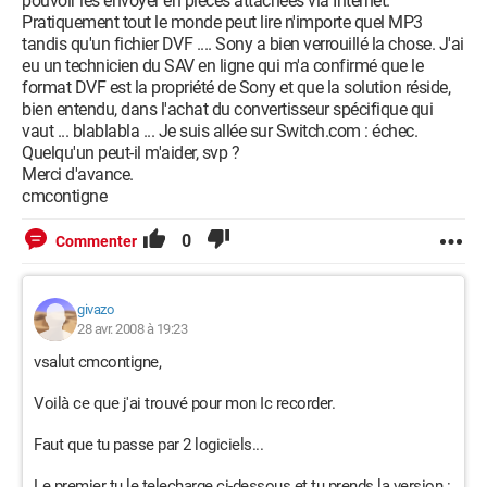
pouvoir les envoyer en pièces attachées via Internet.
Pratiquement tout le monde peut lire n'importe quel MP3
tandis qu'un fichier DVF .... Sony a bien verrouillé la chose. J'ai
eu un technicien du SAV en ligne qui m'a confirmé que le
format DVF est la propriété de Sony et que la solution réside,
bien entendu, dans l'achat du convertisseur spécifique qui
vaut ... blablabla ... Je suis allée sur Switch.com : échec.
Quelqu'un peut-il m'aider, svp ?
Merci d'avance.
cmcontigne
0
Commenter
givazo
28 avr. 2008 à 19:23
vsalut cmcontigne,
Voilà ce que j'ai trouvé pour mon Ic recorder.
Faut que tu passe par 2 logiciels...
Le premier tu le telecharge ci-dessous et tu prends la version :