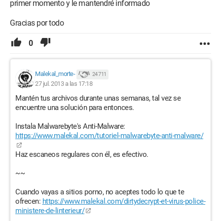
primer momento y le mantendré informado
Gracias por todo
0
Malekal_morte-
24 711
27 jul. 2013 a las 17:18
Mantén tus archivos durante unas semanas, tal vez se
encuentre una solución para entonces.
Instala Malwarebyte's Anti-Malware:
https://www.malekal.com/tutoriel-malwarebyte-anti-malware/
Haz escaneos regulares con él, es efectivo.
~~
Cuando vayas a sitios porno, no aceptes todo lo que te
ofrecen:
https://www.malekal.com/dirtydecrypt-et-virus-police-
ministere-de-linterieur/