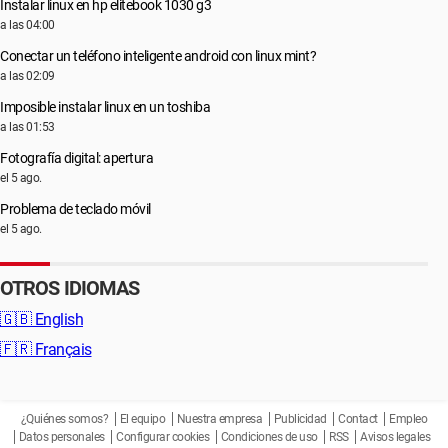
Instalar linux en hp elitebook 1030 g3
a las 04:00
Conectar un teléfono inteligente android con linux mint?
a las 02:09
Imposible instalar linux en un toshiba
a las 01:53
Fotografía digital: apertura
el 5 ago.
Problema de teclado móvil
el 5 ago.
OTROS IDIOMAS
🇬🇧
English
🇫🇷
Français
¿Quiénes somos?
El equipo
Nuestra empresa
Publicidad
Contact
Empleo
Datos personales
Configurar cookies
Condiciones de uso
RSS
Avisos legales