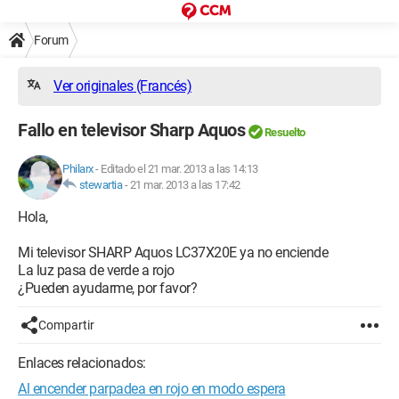
Forum
Ver originales (Francés)
Fallo en televisor Sharp Aquos
Resuelto
Philarx
-
Editado el 21 mar. 2013 a las 14:13
stewartia
-
21 mar. 2013 a las 17:42
Hola,
Mi televisor SHARP Aquos LC37X20E ya no enciende
La luz pasa de verde a rojo
¿Pueden ayudarme, por favor?
Compartir
Enlaces relacionados:
Al encender parpadea en rojo en modo espera