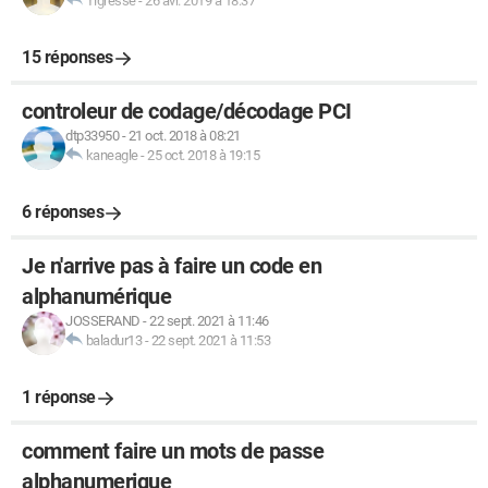
Tigresse
-
26 avr. 2019 à 18:37
15 réponses
controleur de codage/décodage PCI
dtp33950
-
21 oct. 2018 à 08:21
kaneagle
-
25 oct. 2018 à 19:15
6 réponses
Je n'arrive pas à faire un code en
alphanumérique
JOSSERAND
-
22 sept. 2021 à 11:46
baladur13
-
22 sept. 2021 à 11:53
1 réponse
comment faire un mots de passe
alphanumerique