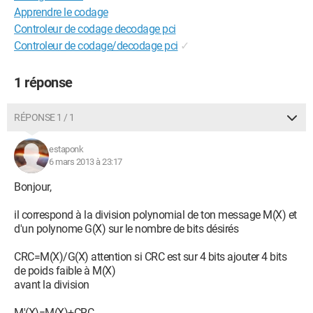
Apprendre le codage
Controleur de codage decodage pci
Controleur de codage/decodage pci
✓
1 réponse
RÉPONSE 1 / 1
estaponk
6 mars 2013 à 23:17
Bonjour,
il correspond à la division polynomial de ton message M(X) et
d'un polynome G(X) sur le nombre de bits désirés
CRC=M(X)/G(X) attention si CRC est sur 4 bits ajouter 4 bits
de poids faible à M(X)
avant la division
M'(X)=M(X)+CRC