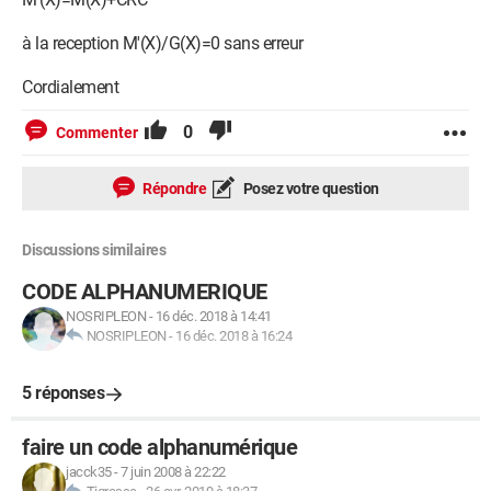
à la reception M'(X)/G(X)=0 sans erreur
Cordialement
0
Commenter
Répondre
Posez votre question
Discussions similaires
CODE ALPHANUMERIQUE
NOSRIPLEON
-
16 déc. 2018 à 14:41
NOSRIPLEON
-
16 déc. 2018 à 16:24
5 réponses
faire un code alphanumérique
jacck35
-
7 juin 2008 à 22:22