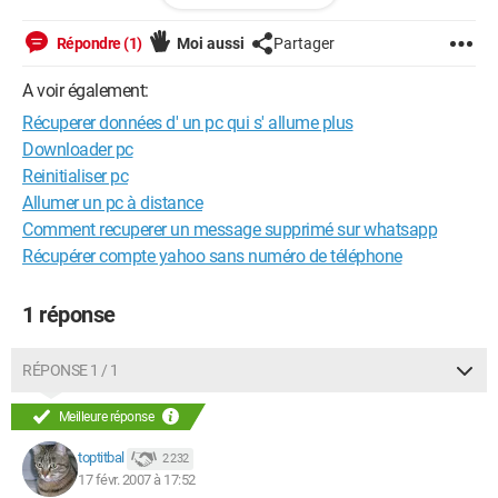
Configuration: 
Windows XP

Répondre (1)
Moi aussi
Partager
Firefox 2.0.0.1
A voir également:
Récuperer données d' un pc qui s' allume plus
Downloader pc
Reinitialiser pc
Allumer un pc à distance
Comment recuperer un message supprimé sur whatsapp
Récupérer compte yahoo sans numéro de téléphone
1 réponse
RÉPONSE 1 / 1
Meilleure réponse
toptitbal
2 232
17 févr. 2007 à 17:52