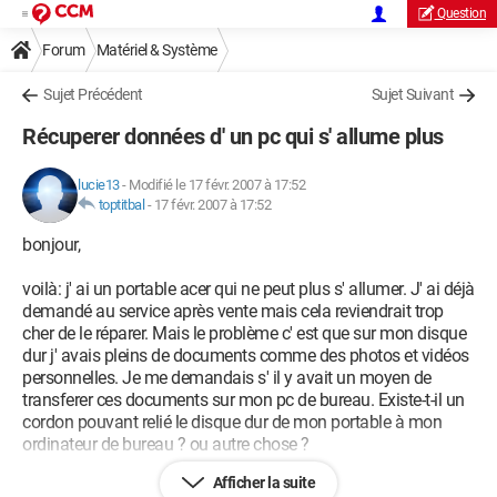
Question
Forum
Matériel & Système
Sujet Précédent
Sujet Suivant
Récuperer données d' un pc qui s' allume plus
lucie13
-
Modifié le 17 févr. 2007 à 17:52
toptitbal
-
17 févr. 2007 à 17:52
bonjour,
voilà: j' ai un portable acer qui ne peut plus s' allumer. J' ai déjà
demandé au service après vente mais cela reviendrait trop
cher de le réparer. Mais le problème c' est que sur mon disque
dur j' avais pleins de documents comme des photos et vidéos
personnelles. Je me demandais s' il y avait un moyen de
transferer ces documents sur mon pc de bureau. Existe-t-il un
cordon pouvant relié le disque dur de mon portable à mon
ordinateur de bureau ? ou autre chose ?
Afficher la suite
Merci d' avance