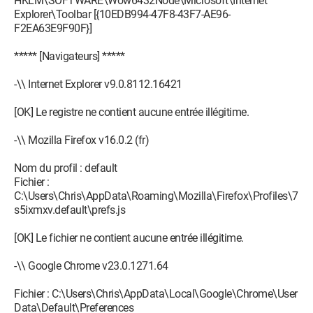
HKLM\SOFTWARE\Wow6432Node\Microsoft\Internet
O23 - Service: @%SystemRoot%\system32\Alg.exe,-112 (ALG)
Explorer\Toolbar [{10EDB994-47F8-43F7-AE96-
- Unknown owner - C:\Windows\System32\alg.exe (file
F2EA63E9F90F}]
missing)
O23 - Service: @%systemroot%\system32\appidsvc.dll,-100
***** [Navigateurs] *****
(AppIDSvc) - Unknown owner -
C:\Windows\system32\svchost.exe
-\\ Internet Explorer v9.0.8112.16421
O23 - Service: @%systemroot%\system32\appinfo.dll,-100
(Appinfo) - Unknown owner -
[OK] Le registre ne contient aucune entrée illégitime.
C:\Windows\system32\svchost.exe
O23 - Service: @appmgmts.dll,-3250 (AppMgmt) - Unknown
-\\ Mozilla Firefox v16.0.2 (fr)
owner - C:\Windows\system32\svchost.exe
O23 - Service: @%SystemRoot%\system32\audiosrv.dll,-204
Nom du profil : default
(AudioEndpointBuilder) - Unknown owner -
Fichier :
C:\Windows\System32\svchost.exe
C:\Users\Chris\AppData\Roaming\Mozilla\Firefox\Profiles\7
O23 - Service: @%SystemRoot%\system32\audiosrv.dll,-200
s5ixmxv.default\prefs.js
(AudioSrv) - Unknown owner -
C:\Windows\System32\svchost.exe
[OK] Le fichier ne contient aucune entrée illégitime.
O23 - Service: @%SystemRoot%\system32\AxInstSV.dll,-103
(AxInstSV) - Unknown owner -
-\\ Google Chrome v23.0.1271.64
C:\Windows\system32\svchost.exe
O23 - Service: @%SystemRoot%\system32\bdesvc.dll,-100
Fichier : C:\Users\Chris\AppData\Local\Google\Chrome\User
(BDESVC) - Unknown owner -
Data\Default\Preferences
C:\Windows\System32\svchost.exe