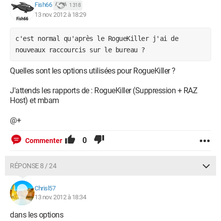
Fish66
1 318
13 nov. 2012 à 18:29
c'est normal qu'après le RogueKiller j'ai de 
nouveaux raccourcis sur le bureau ? 
Quelles sont les options utilisées pour RogueKiller ?
J'attends les rapports de : RogueKiller (Suppression + RAZ
Host) et mbam
@+
0
Commenter
RÉPONSE 8 / 24
Chrisl57
13 nov. 2012 à 18:34
dans les options