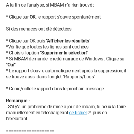
A la fin de l'analyse, si MBAM n'a rien trouvé :
O23 - Service: @%SystemRoot%\System32\wwansvc.dll,-257
(WwanSvc) - Unknown owner -
* Clique sur
OK
, le rapport s'ouvre spontanément
C:\Windows\system32\svchost.exe
O23 - Service: xsherlock - Wellbia.com Co., Ltd. -
Si des menaces ont été détectées :
C:\Windows\system32\xsherlock.xem
* Clique sur OK puis
"Afficher les résultats"
--
*Vérifie que toutes les lignes sont cochées
End of file - 19279 bytes
* Choisis l'option
"Supprimer la sélection"
* Si MBAM demande le redémarrage de Windows : Clique sur
"Oui"
* Le rapport s'ouvre automatiquement après la suppression, il
se trouve aussi dans l'onglet "Rapports/Logs"
* Copie/colle le rapport dans le prochain message
Remarque :
- S'il y'a un problème de mise à jour de mbam, tu peux la faire
manuellement en téléchargeant
ce fichier
puis en
l'exécutant
===================