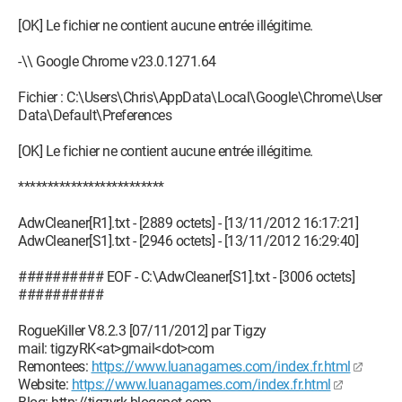
C:\Windows\System32\svchost.exe
[OK] Le fichier ne contient aucune entrée illégitime.
O23 - Service: @%SystemRoot%\system32\p2psvc.dll,-8006
(p2psvc) - Unknown owner -
-\\ Google Chrome v23.0.1271.64
C:\Windows\System32\svchost.exe
O23 - Service: @%SystemRoot%\system32\pcasvc.dll,-1
Fichier : C:\Users\Chris\AppData\Local\Google\Chrome\User
(PcaSvc) - Unknown owner -
Data\Default\Preferences
C:\Windows\system32\svchost.exe
O23 - Service:
[OK] Le fichier ne contient aucune entrée illégitime.
@%SystemRoot%\system32\peerdistsvc.dll,-9000
(PeerDistSvc) - Unknown owner -
*************************
C:\Windows\System32\svchost.exe
O23 - Service: @%systemroot%\sysWow64\perfhost.exe,-2
AdwCleaner[R1].txt - [2889 octets] - [13/11/2012 16:17:21]
(PerfHost) - Unknown owner -
AdwCleaner[S1].txt - [2946 octets] - [13/11/2012 16:29:40]
C:\Windows\SysWow64\perfhost.exe
O23 - Service:
########## EOF - C:\AdwCleaner[S1].txt - [3006 octets]
@%SystemRoot%\system32\umpnpmgr.dll,-100 (PlugPlay) -
##########
Unknown owner - C:\Windows\system32\svchost.exe
O23 - Service: PnkBstrA - Unknown owner -
RogueKiller V8.2.3 [07/11/2012] par Tigzy
C:\Windows\system32\PnkBstrA.exe
mail: tigzyRK<at>gmail<dot>com
O23 - Service: PnkBstrB - Unknown owner -
Remontees:
https://www.luanagames.com/index.fr.html
C:\Windows\system32\PnkBstrB.exe
Website:
https://www.luanagames.com/index.fr.html
O23 - Service: @%SystemRoot%\system32\pnrpauto.dll,-8002