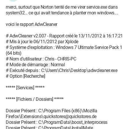
C:\PROGRA~2\SPYBOT~1\SDHelper.dll
merci, surtout que Norton tenté de me virer service.exe dans
O2 - BHO: Java(tm) Plug-In SSV Helper - {761497BB-D6F0-
system32... ce qui avait tendance à planter mon windows....
462C-B6EB-D4DAF1D92D43} - C:\Program Files
(x86)\Java\jre6\bin\ssv.dll
voici le rapport AdwCleaner
O2 - BHO: Lexmark - {D2C5E510-BE6D-42CC-9F61-
E4F939078474} - C:\Program Files\Lexmark Printable
# AdwCleaner v2.007 - Rapport créé le 13/11/2012 à 16:17:21
Web\bho.dll
# Mis à jour le 06/11/2012 par Xplode
O2 - BHO: Java(tm) Plug-In 2 SSV Helper - {DBC80044-A445-
# Système d'exploitation : Windows 7 Ultimate Service Pack 1
435b-BC74-9C25C1C588A9} - C:\Program Files
(64 bits)
(x86)\Java\jre6\bin\jp2ssv.dll
# Nom d'utilisateur : Chris - CHRIS-PC
O3 - Toolbar: (no name) - {10EDB994-47F8-43F7-AE96-
# Mode de démarrage : Normal
F2EA63E9F90F} - (no file)
# Exécuté depuis : C:\Users\Chris\Desktop\adwcleaner.exe
O4 - HKLM\..\Run: [SwitchBoard] C:\Program Files
# Option [Recherche]
(x86)\Common Files\Adobe\SwitchBoard\SwitchBoard.exe
O4 - HKLM\..\Run: [Adobe ARM] "C:\Program Files
***** [Services] *****
(x86)\Common Files\Adobe\ARM\1.0\AdobeARM.exe"
O4 - HKCU\..\Run: [Sidebar] C:\Program Files\Windows
***** [Fichiers / Dossiers] *****
Sidebar\sidebar.exe /autoRun
O4 - HKCU\..\Run: [DAEMON Tools Lite] "C:\Program Files
Dossier Présent : C:\Program Files (x86)\Mozilla
(x86)\DAEMON Tools Lite\DTLite.exe" -autorun
Firefox\Extensions\quickstores@quickstores.de
O4 - HKCU\..\Run: [Steam] "C:\Program Files
Dossier Présent : C:\ProgramData\boost_interprocess
(x86)\Steam\steam.exe" -silent
Dossier Présent : C:\ProgramData\InstallMate