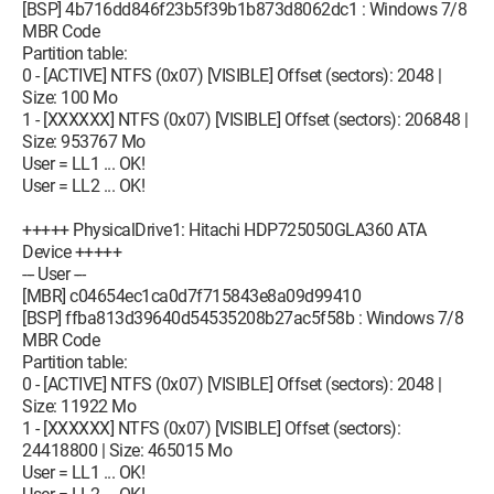
[BSP] 4b716dd846f23b5f39b1b873d8062dc1 : Windows 7/8
C:\Windows\System32\svchost.exe
MBR Code
O23 - Service:
Partition table:
@%SystemRoot%\System32\themeservice.dll,-8192
0 - [ACTIVE] NTFS (0x07) [VISIBLE] Offset (sectors): 2048 |
(Themes) - Unknown owner -
Size: 100 Mo
C:\Windows\System32\svchost.exe
1 - [XXXXXX] NTFS (0x07) [VISIBLE] Offset (sectors): 206848 |
O23 - Service: @%systemroot%\system32\mmcss.dll,-102
Size: 953767 Mo
(THREADORDER) - Unknown owner -
User = LL1 ... OK!
C:\Windows\system32\svchost.exe
User = LL2 ... OK!
O23 - Service: Wacom Consumer Touch Service
(TouchServicePen) - Wacom Technology, Corp. - C:\Program
+++++ PhysicalDrive1: Hitachi HDP725050GLA360 ATA
Files\Tablet\Pen\Pen_TouchService.exe
Device +++++
O23 - Service:
--- User ---
@%SystemRoot%\servicing\TrustedInstaller.exe,-100
[MBR] c04654ec1ca0d7f715843e8a09d99410
(TrustedInstaller) - Unknown owner -
[BSP] ffba813d39640d54535208b27ac5f58b : Windows 7/8
C:\Windows\servicing\TrustedInstaller.exe
MBR Code
O23 - Service: @%SystemRoot%\system32\ui0detect.exe,-101
Partition table:
(UI0Detect) - Unknown owner -
0 - [ACTIVE] NTFS (0x07) [VISIBLE] Offset (sectors): 2048 |
C:\Windows\system32\UI0Detect.exe (file missing)
Size: 11922 Mo
O23 - Service: @%SystemRoot%\system32\umrdp.dll,-1000
1 - [XXXXXX] NTFS (0x07) [VISIBLE] Offset (sectors):
(UmRdpService) - Unknown owner -
24418800 | Size: 465015 Mo
C:\Windows\System32\svchost.exe
User = LL1 ... OK!
O23 - Service: @%systemroot%\system32\upnphost.dll,-213