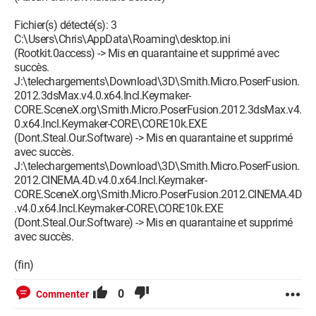
Fichier(s) détecté(s): 3
C:\Users\Chris\AppData\Roaming\desktop.ini
(Rootkit.0access) -> Mis en quarantaine et supprimé avec
succès.
J:\telechargements\Download\3D\Smith.Micro.PoserFusion.
2012.3dsMax.v4.0.x64.Incl.Keymaker-
CORE.SceneX.org\Smith.Micro.PoserFusion.2012.3dsMax.v4.
0.x64.Incl.Keymaker-CORE\CORE10k.EXE
(Dont.Steal.Our.Software) -> Mis en quarantaine et supprimé
avec succès.
J:\telechargements\Download\3D\Smith.Micro.PoserFusion.
2012.CINEMA.4D.v4.0.x64.Incl.Keymaker-
CORE.SceneX.org\Smith.Micro.PoserFusion.2012.CINEMA.4D
.v4.0.x64.Incl.Keymaker-CORE\CORE10k.EXE
(Dont.Steal.Our.Software) -> Mis en quarantaine et supprimé
avec succès.
(fin)
0
Commenter