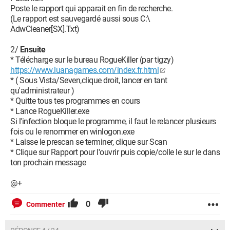
(defragsvc) - Unknown owner -
Poste le rapport qui apparait en fin de recherche.
C:\Windows\system32\svchost.exe
(Le rapport est sauvegardé aussi sous C:\
O23 - Service: @%SystemRoot%\system32\dhcpcore.dll,-100
AdwCleaner[SX].Txt)
(Dhcp) - Unknown owner -
C:\Windows\system32\svchost.exe
2/
Ensuite
O23 - Service: @%systemroot%\system32\dot3svc.dll,-1102
* Télécharge sur le bureau RogueKiller (par tigzy)
(dot3svc) - Unknown owner -
https://www.luanagames.com/index.fr.html
C:\Windows\system32\svchost.exe
* ( Sous Vista/Seven,clique droit, lancer en tant
O23 - Service: @%systemroot%\system32\dps.dll,-500 (DPS) -
qu'administrateur )
Unknown owner - C:\Windows\System32\svchost.exe
* Quitte tous tes programmes en cours
O23 - Service: @%systemroot%\system32\eapsvc.dll,-1
* Lance RogueKiller.exe
(EapHost) - Unknown owner -
Si l'infection bloque le programme, il faut le relancer plusieurs
C:\Windows\System32\svchost.exe
fois ou le renommer en winlogon.exe
O23 - Service: @%SystemRoot%\system32\efssvc.dll,-100
* Laisse le prescan se terminer, clique sur Scan
(EFS) - Unknown owner - C:\Windows\System32\lsass.exe
* Clique sur Rapport pour l'ouvrir puis copie/colle le sur le dans
(file missing)
ton prochain message
O23 - Service: @%SystemRoot%\ehome\ehrecvr.exe,-101
(ehRecvr) - Unknown owner - C:\Windows\ehome\ehRecvr.exe
@+
O23 - Service: @%SystemRoot%\system32\wevtsvc.dll,-200
(eventlog) - Unknown owner -
0
Commenter
C:\Windows\System32\svchost.exe
O23 - Service: @comres.dll,-2450 (EventSystem) - Unknown