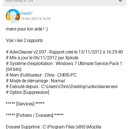
RÉPONSE 4 / 24
owner - C:\Windows\system32\svchost.exe
O23 - Service: @%systemroot%\system32\fdPHost.dll,-100
(fdPHost) - Unknown owner -
Chrisl57
C:\Windows\system32\svchost.exe
13 nov. 2012 à 16:34
O23 - Service: @%systemroot%\system32\fdrespub.dll,-100
merci pour ton aide ! :)
(FDResPub) - Unknown owner -
C:\Windows\system32\svchost.exe
Voic i les 2 rapports
O23 - Service: @%systemroot%\system32\FntCache.dll,-100
(FontCache) - Unknown owner -
# AdwCleaner v2.007 - Rapport créé le 13/11/2012 à 16:29:40
C:\Windows\system32\svchost.exe
# Mis à jour le 06/11/2012 par Xplode
O23 - Service: @gpapi.dll,-112 (gpsvc) - Unknown owner -
# Système d'exploitation : Windows 7 Ultimate Service Pack 1
C:\Windows\system32\svchost.exe
(64 bits)
O23 - Service: @%SystemRoot%\system32\kmsvc.dll,-6
# Nom d'utilisateur : Chris - CHRIS-PC
(hkmsvc) - Unknown owner -
# Mode de démarrage : Normal
C:\Windows\System32\svchost.exe
# Exécuté depuis : C:\Users\Chris\Desktop\adwcleaner.exe
O23 - Service: @%SystemRoot%\System32\ListSvc.dll,-100
# Option [Suppression]
(HomeGroupListener) - Unknown owner -
C:\Windows\System32\svchost.exe
***** [Services] *****
O23 - Service: @%SystemRoot%\System32\provsvc.dll,-100
(HomeGroupProvider) - Unknown owner -
***** [Fichiers / Dossiers] *****
C:\Windows\System32\svchost.exe
O23 - Service: @%SystemRoot%\system32\ikeext.dll,-501
Dossier Supprimé : C:\Program Files (x86)\Mozilla
(IKEEXT) - Unknown owner -