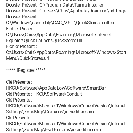
O4 - HKUS\S-1-5-19\..\Run: [Sidebar]
Dossier Présent : C:\ProgramData\Tarma Installer
%ProgramFiles%\Windows Sidebar\Sidebar.exe /autoRun
Dossier Présent : C:\Users\Chris\AppData\Roaming\pdfforge
(User 'SERVICE LOCAL')
Dossier Présent :
O4 - HKUS\S-1-5-19\..\RunOnce: [mctadmin]
C:\Windows\assembly\GAC_MSIL\QuickStoresToolbar
C:\Windows\System32\mctadmin.exe (User 'SERVICE
Fichier Présent :
LOCAL')
C:\Users\Chris\AppData\Roaming\Microsoft\Internet
O4 - HKUS\S-1-5-20\..\Run: [Sidebar]
Explorer\Quick Launch\QuickStores.url
%ProgramFiles%\Windows Sidebar\Sidebar.exe /autoRun
Fichier Présent :
(User 'SERVICE RÉSEAU')
C:\Users\Chris\AppData\Roaming\Microsoft\Windows\Start
O4 - HKUS\S-1-5-20\..\RunOnce: [mctadmin]
Menu\QuickStores.url
C:\Windows\System32\mctadmin.exe (User 'SERVICE
RÉSEAU')
***** [Registre] *****
O8 - Extra context menu item: &Clean Traces - C:\Program
Files (x86)\DAP\Privacy Package\dapcleanerie.htm
Clé Présente :
O8 - Extra context menu item: &Download with &DAP -
HKCU\Software\AppDataLow\Software\SmartBar
C:\Program Files (x86)\DAP\dapextie.htm
Clé Présente : HKCU\Software\Conduit
O8 - Extra context menu item: Download &all with DAP -
Clé Présente :
C:\Program Files (x86)\DAP\dapextie2.htm
HKCU\Software\Microsoft\Windows\CurrentVersion\Internet
O8 - Extra context menu item: E&xporter vers Microsoft Excel -
Settings\ZoneMap\Domains\incredibar.com
res://C:\PROGRA~2\MIF5BA~1\OFFICE11\EXCEL.EXE/3000
Clé Présente :
O9 - Extra button: Recherche - {92780B25-18CC-41C8-B9BE-
HKCU\Software\Microsoft\Windows\CurrentVersion\Internet
3C9C571A8263} -
Settings\ZoneMap\EscDomains\incredibar.com
C:\PROGRA~2\MIF5BA~1\OFFICE11\REFIEBAR.DLL