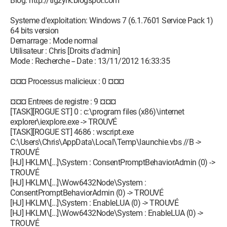
Blog: http://tigzyrk.blogspot.com
(PNRPAutoReg) - Unknown owner -
C:\Windows\System32\svchost.exe
Systeme d'exploitation: Windows 7 (6.1.7601 Service Pack 1)
O23 - Service: @%SystemRoot%\system32\pnrpsvc.dll,-8000
64 bits version
(PNRPsvc) - Unknown owner -
Demarrage : Mode normal
C:\Windows\System32\svchost.exe
Utilisateur : Chris [Droits d'admin]
O23 - Service: @%SystemRoot%\system32\umpo.dll,-100
Mode : Recherche -- Date : 13/11/2012 16:33:35
(Power) - Unknown owner -
C:\Windows\system32\svchost.exe
¤¤¤ Processus malicieux : 0 ¤¤¤
O23 - Service: @%systemroot%\system32\profsvc.dll,-300
(ProfSvc) - Unknown owner -
¤¤¤ Entrees de registre : 9 ¤¤¤
C:\Windows\system32\svchost.exe
[TASK][ROGUE ST] 0 : c:\program files (x86)\internet
O23 - Service: @%SystemRoot%\system32\qwave.dll,-1
explorer\iexplore.exe -> TROUVÉ
(QWAVE) - Unknown owner -
[TASK][ROGUE ST] 4686 : wscript.exe
C:\Windows\system32\svchost.exe
C:\Users\Chris\AppData\Local\Temp\launchie.vbs //B ->
O23 - Service: @%Systemroot%\system32\rasauto.dll,-200
TROUVÉ
(RasAuto) - Unknown owner -
[HJ] HKLM\[...]\System : ConsentPromptBehaviorAdmin (0) ->
C:\Windows\System32\svchost.exe
TROUVÉ
O23 - Service: @%Systemroot%\system32\rasmans.dll,-200
[HJ] HKLM\[...]\Wow6432Node\System :
(RasMan) - Unknown owner -
ConsentPromptBehaviorAdmin (0) -> TROUVÉ
C:\Windows\System32\svchost.exe
[HJ] HKLM\[...]\System : EnableLUA (0) -> TROUVÉ
O23 - Service: @%windir%\system32\RpcEpMap.dll,-1001
[HJ] HKLM\[...]\Wow6432Node\System : EnableLUA (0) ->
(RpcEptMapper) - Unknown owner -
TROUVÉ
C:\Windows\system32\svchost.exe