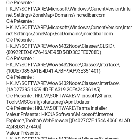
Clé Présente :
O9 - Extra button: (no name) - {DFB852A3-47F8-48C4-A200-
HKLM\SOFTWARE\Microsoft\Windows\CurrentVersion\Inter
58CAB36FD2A2} - C:\PROGRA~2\SPYBOT~1\SDHelper.dll
net Settings\ZoneMap\Domains\incredibar.com
O9 - Extra 'Tools' menuitem: Spybot - Search & Destroy
Clé Présente :
Configuration - {DFB852A3-47F8-48C4-A200-58CAB36FD2A2}
HKLM\SOFTWARE\Microsoft\Windows\CurrentVersion\Inter
- C:\PROGRA~2\SPYBOT~1\SDHelper.dll
net Settings\ZoneMap\EscDomains\incredibar.com
O11 - Options group: [ACCELERATED_GRAPHICS] Accelerated
Clé Présente :
graphics
HKLM\SOFTWARE\Wow6432Node\Classes\CLSID\
O16 - DPF: {1E54D648-B804-468d-BC78-4AFFED8E262F}
{80922EE0-8A76-46AE-95D5-BD3C3FE0708D}
(System Requirements Lab) -
Clé Présente :
http://www.nvidia.com/content/DriverDownload/srl/3.0.0.4/s
HKLM\SOFTWARE\Wow6432Node\Classes\Interface\
rl_bin/sysreqlab_nvd.cab
{10DE7085-6A1E-4D41-A7BF-9AF93E351401}
O16 - DPF: {867E13F2-7F31-44FB-AC97-CD38E0DC46EF}
Clé Présente :
("Ma-Config.com control) -
HKLM\SOFTWARE\Wow6432Node\Classes\Interface\
http://fichiers2.touslesdrivers.com/maconfig/MaConfig_6_0_
{1AD27395-1659-4DFF-A319-2CFA243861A5}
3_0.cab
Clé Présente : HKLM\SOFTWARE\Microsoft\Shared
O23 - Service: Adobe Acrobat Update Service
Tools\MSConfig\startupreg\ApnUpdater
(AdobeARMservice) - Adobe Systems Incorporated -
Clé Présente : HKLM\SOFTWARE\Tarma Installer
C:\Program Files (x86)\Common
Valeur Présente : HKCU\Software\Microsoft\Internet
Files\Adobe\ARM\1.0\armsvc.exe
Explorer\Toolbar\WebBrowser [{D4027C7F-154A-4066-A1AD-
O23 - Service: @%SystemRoot%\system32\aelupsvc.dll,-1
4243D8127440}]
(AeLookupSvc) - Unknown owner -
Valeur Présente :
C:\Windows\system32\svchost.exe