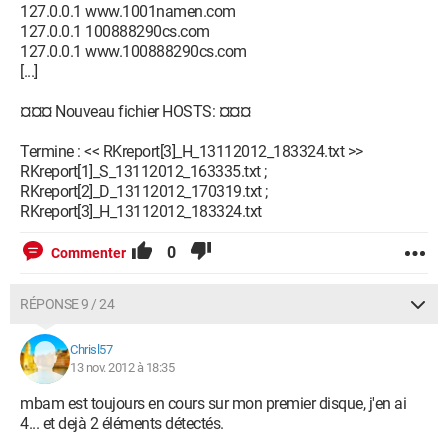
127.0.0.1 www.1001namen.com
127.0.0.1 100888290cs.com
127.0.0.1 www.100888290cs.com
[...]
¤¤¤ Nouveau fichier HOSTS: ¤¤¤
Termine : << RKreport[3]_H_13112012_183324.txt >>
RKreport[1]_S_13112012_163335.txt ;
RKreport[2]_D_13112012_170319.txt ;
RKreport[3]_H_13112012_183324.txt
0
Commenter
RÉPONSE 9 / 24
Chrisl57
13 nov. 2012 à 18:35
mbam est toujours en cours sur mon premier disque, j'en ai
4... et dejà 2 éléments détectés.