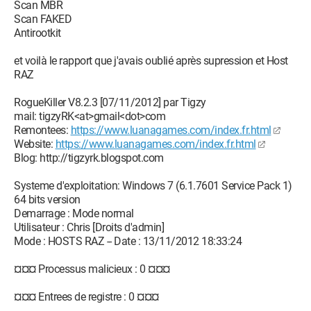
Scan MBR
Scan FAKED
Antirootkit
et voilà le rapport que j'avais oublié après supression et Host
RAZ
RogueKiller V8.2.3 [07/11/2012] par Tigzy
mail: tigzyRK<at>gmail<dot>com
Remontees:
https://www.luanagames.com/index.fr.html
Website:
https://www.luanagames.com/index.fr.html
Blog: http://tigzyrk.blogspot.com
Systeme d'exploitation: Windows 7 (6.1.7601 Service Pack 1)
64 bits version
Demarrage : Mode normal
Utilisateur : Chris [Droits d'admin]
Mode : HOSTS RAZ -- Date : 13/11/2012 18:33:24
¤¤¤ Processus malicieux : 0 ¤¤¤
¤¤¤ Entrees de registre : 0 ¤¤¤