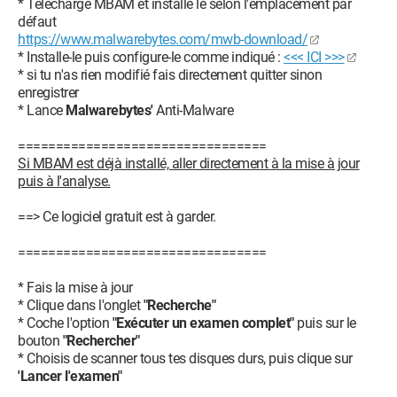
* Télécharge MBAM et installe le selon l'emplacement par
@%Systemroot%\system32\wbem\wmisvc.dll,-205
défaut
(Winmgmt) - Unknown owner -
https://www.malwarebytes.com/mwb-download/
C:\Windows\system32\svchost.exe
* Installe-le puis configure-le comme indiqué :
<<< ICI >>>
O23 - Service: @%Systemroot%\system32\wsmsvc.dll,-101
* si tu n'as rien modifié fais directement quitter sinon
(WinRM) - Unknown owner -
enregistrer
C:\Windows\System32\svchost.exe
* Lance
Malwarebytes'
Anti-Malware
O23 - Service: @%SystemRoot%\System32\wlansvc.dll,-257
(Wlansvc) - Unknown owner -
=================================
C:\Windows\system32\svchost.exe
Si MBAM est déjà installé, aller directement à la mise à jour
O23 - Service: @%PROGRAMFILES%\Windows Media
puis à l'analyse.
Player\wmpnetwk.exe,-101 (WMPNetworkSvc) - Unknown
owner - C:\Program Files (x86)\Windows Media
==> Ce logiciel gratuit est à garder.
Player\wmpnetwk.exe (file missing)
O23 - Service: @%SystemRoot%\system32\wpcsvc.dll,-100
=================================
(WPCSvc) - Unknown owner -
C:\Windows\system32\svchost.exe
* Fais la mise à jour
O23 - Service:
* Clique dans l'onglet
"Recherche"
@%SystemRoot%\system32\wpdbusenum.dll,-100
* Coche l'option
"Exécuter un examen complet"
puis sur le
(WPDBusEnum) - Unknown owner -
bouton
"Rechercher"
C:\Windows\system32\svchost.exe
* Choisis de scanner tous tes disques durs, puis clique sur
O23 - Service: @%SystemRoot%\system32\wudfsvc.dll,-1000
'Lancer l'examen"
(wudfsvc) - Unknown owner -
C:\Windows\system32\svchost.exe