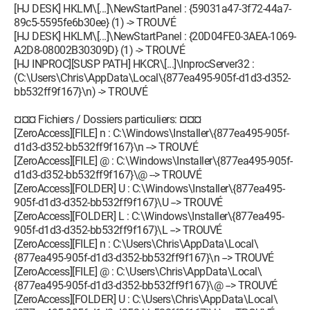
[HJ DESK] HKLM\[...]\NewStartPanel : {59031a47-3f72-44a7-
O23 - Service: @oleres.dll,-5010 (RpcSs) - Unknown owner -
89c5-5595fe6b30ee} (1) -> TROUVÉ
C:\Windows\system32\svchost.exe
[HJ DESK] HKLM\[...]\NewStartPanel : {20D04FE0-3AEA-1069-
O23 - Service: Gestionnaire de comptes de sécurité (SamSs) -
A2D8-08002B30309D} (1) -> TROUVÉ
Unknown owner - C:\Windows\system32\lsass.exe (file
[HJ INPROC][SUSP PATH] HKCR\[...]\InprocServer32 :
missing)
(C:\Users\Chris\AppData\Local\{877ea495-905f-d1d3-d352-
O23 - Service: @%SystemRoot%\system32\schedsvc.dll,-100
bb532ff9f167}\n) -> TROUVÉ
(Schedule) - Unknown owner -
C:\Windows\system32\svchost.exe
¤¤¤ Fichiers / Dossiers particuliers: ¤¤¤
O23 - Service: @%SystemRoot%\System32\certprop.dll,-13
[ZeroAccess][FILE] n : C:\Windows\Installer\{877ea495-905f-
(SCPolicySvc) - Unknown owner -
d1d3-d352-bb532ff9f167}\n --> TROUVÉ
C:\Windows\system32\svchost.exe
[ZeroAccess][FILE] @ : C:\Windows\Installer\{877ea495-905f-
O23 - Service: @%SystemRoot%\system32\sdrsvc.dll,-107
d1d3-d352-bb532ff9f167}\@ --> TROUVÉ
(SDRSVC) - Unknown owner -
[ZeroAccess][FOLDER] U : C:\Windows\Installer\{877ea495-
C:\Windows\system32\svchost.exe
905f-d1d3-d352-bb532ff9f167}\U --> TROUVÉ
O23 - Service: @%SystemRoot%\system32\seclogon.dll,-7001
[ZeroAccess][FOLDER] L : C:\Windows\Installer\{877ea495-
(seclogon) - Unknown owner -
905f-d1d3-d352-bb532ff9f167}\L --> TROUVÉ
C:\Windows\system32\svchost.exe
[ZeroAccess][FILE] n : C:\Users\Chris\AppData\Local\
O23 - Service: @%SystemRoot%\system32\Sens.dll,-200
{877ea495-905f-d1d3-d352-bb532ff9f167}\n --> TROUVÉ
(SENS) - Unknown owner -
[ZeroAccess][FILE] @ : C:\Users\Chris\AppData\Local\
C:\Windows\system32\svchost.exe
{877ea495-905f-d1d3-d352-bb532ff9f167}\@ --> TROUVÉ
O23 - Service: @%SystemRoot%\System32\sensrsvc.dll,-1000
[ZeroAccess][FOLDER] U : C:\Users\Chris\AppData\Local\
(SensrSvc) - Unknown owner -