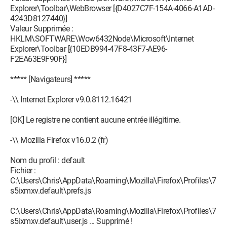
Explorer\Toolbar\WebBrowser [{D4027C7F-154A-4066-A1AD-
O23 - Service: NIHardwareService - Native Instruments GmbH -
4243D8127440}]
C:\Program Files\Common Files\Native
Valeur Supprimée :
Instruments\Hardware\NIHardwareService.exe
HKLM\SOFTWARE\Wow6432Node\Microsoft\Internet
O23 - Service: @%SystemRoot%\System32\nlasvc.dll,-1
Explorer\Toolbar [{10EDB994-47F8-43F7-AE96-
(NlaSvc) - Unknown owner -
F2EA63E9F90F}]
C:\Windows\System32\svchost.exe
O23 - Service: nProtect GameGuard Service (npggsvc) -
***** [Navigateurs] *****
Unknown owner - C:\Windows\system32\GameMon.des.exe
(file missing)
-\\ Internet Explorer v9.0.8112.16421
O23 - Service: @%SystemRoot%\system32\nsisvc.dll,-200
(nsi) - Unknown owner - C:\Windows\system32\svchost.exe
[OK] Le registre ne contient aucune entrée illégitime.
O23 - Service: NVIDIA Display Driver Service (nvsvc) -
Unknown owner - C:\Windows\system32\nvvsvc.exe (file
-\\ Mozilla Firefox v16.0.2 (fr)
missing)
O23 - Service: NVIDIA Update Service Daemon
Nom du profil : default
(nvUpdatusService) - NVIDIA Corporation - C:\Program Files
Fichier :
(x86)\NVIDIA Corporation\NVIDIA Update Core\daemonu.exe
C:\Users\Chris\AppData\Roaming\Mozilla\Firefox\Profiles\7
O23 - Service: Orange update Core Service - Unknown owner -
s5ixmxv.default\prefs.js
C:\Program Files
(x86)\Orange\OrangeUpdate\Service\OUCore.exe
C:\Users\Chris\AppData\Roaming\Mozilla\Firefox\Profiles\7
O23 - Service: @%SystemRoot%\system32\pnrpsvc.dll,-8004
s5ixmxv.default\user.js ... Supprimé !
(p2pimsvc) - Unknown owner -