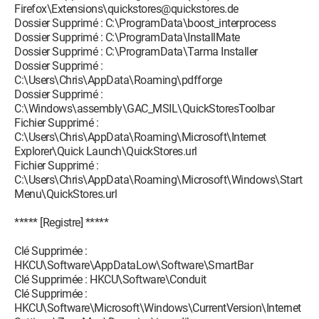
Firefox\Extensions\quickstores@quickstores.de
C:\Windows\system32\svchost.exe
Dossier Supprimé : C:\ProgramData\boost_interprocess
O23 - Service:
Dossier Supprimé : C:\ProgramData\InstallMate
@%systemroot%\system32\IPBusEnum.dll,-102 (IPBusEnum)
Dossier Supprimé : C:\ProgramData\Tarma Installer
- Unknown owner - C:\Windows\system32\svchost.exe
Dossier Supprimé :
O23 - Service: @keyiso.dll,-100 (KeyIso) - Unknown owner -
C:\Users\Chris\AppData\Roaming\pdfforge
C:\Windows\system32\lsass.exe (file missing)
Dossier Supprimé :
O23 - Service: @comres.dll,-2946 (KtmRm) - Unknown owner -
C:\Windows\assembly\GAC_MSIL\QuickStoresToolbar
C:\Windows\System32\svchost.exe
Fichier Supprimé :
O23 - Service: @%systemroot%\system32\wkssvc.dll,-100
C:\Users\Chris\AppData\Roaming\Microsoft\Internet
(LanmanWorkstation) - Unknown owner -
Explorer\Quick Launch\QuickStores.url
C:\Windows\System32\svchost.exe
Fichier Supprimé :
O23 - Service: @%SystemRoot%\system32\lltdres.dll,-1
C:\Users\Chris\AppData\Roaming\Microsoft\Windows\Start
(lltdsvc) - Unknown owner -
Menu\QuickStores.url
C:\Windows\System32\svchost.exe
O23 - Service: @%SystemRoot%\system32\lmhsvc.dll,-101
***** [Registre] *****
(lmhosts) - Unknown owner -
C:\Windows\system32\svchost.exe
Clé Supprimée :
O23 - Service: lxebCATSCustConnectService - Lexmark
HKCU\Software\AppDataLow\Software\SmartBar
International, Inc. -
Clé Supprimée : HKCU\Software\Conduit
C:\Windows\system32\spool\DRIVERS\x64\3\\lxebserv.exe
Clé Supprimée :
O23 - Service: lxeb_device - -
HKCU\Software\Microsoft\Windows\CurrentVersion\Internet
C:\Windows\system32\lxebcoms.exe