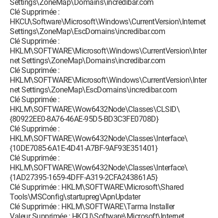
Settings\ZoneMap\Domains\incredibar.com
O23 - Service: @%systemroot%\system32\mmcss.dll,-100
Clé Supprimée :
(MMCSS) - Unknown owner -
HKCU\Software\Microsoft\Windows\CurrentVersion\Internet
C:\Windows\system32\svchost.exe
Settings\ZoneMap\EscDomains\incredibar.com
O23 - Service: @comres.dll,-2797 (MSDTC) - Unknown owner -
Clé Supprimée :
C:\Windows\System32\msdtc.exe (file missing)
HKLM\SOFTWARE\Microsoft\Windows\CurrentVersion\Inter
O23 - Service: @%SystemRoot%\system32\iscsidsc.dll,-5000
net Settings\ZoneMap\Domains\incredibar.com
(MSiSCSI) - Unknown owner -
Clé Supprimée :
C:\Windows\system32\svchost.exe
HKLM\SOFTWARE\Microsoft\Windows\CurrentVersion\Inter
O23 - Service: @%SystemRoot%\system32\msimsg.dll,-27
net Settings\ZoneMap\EscDomains\incredibar.com
(msiserver) - Unknown owner -
Clé Supprimée :
C:\Windows\system32\msiexec.exe
HKLM\SOFTWARE\Wow6432Node\Classes\CLSID\
O23 - Service: @%SystemRoot%\system32\qagentrt.dll,-6
{80922EE0-8A76-46AE-95D5-BD3C3FE0708D}
(napagent) - Unknown owner -
Clé Supprimée :
C:\Windows\System32\svchost.exe
HKLM\SOFTWARE\Wow6432Node\Classes\Interface\
O23 - Service: @%SystemRoot%\System32\netlogon.dll,-102
{10DE7085-6A1E-4D41-A7BF-9AF93E351401}
(Netlogon) - Unknown owner -
Clé Supprimée :
C:\Windows\system32\lsass.exe (file missing)
HKLM\SOFTWARE\Wow6432Node\Classes\Interface\
O23 - Service: @%SystemRoot%\system32\netman.dll,-109
{1AD27395-1659-4DFF-A319-2CFA243861A5}
(Netman) - Unknown owner -
Clé Supprimée : HKLM\SOFTWARE\Microsoft\Shared
C:\Windows\System32\svchost.exe
Tools\MSConfig\startupreg\ApnUpdater
O23 - Service: @%SystemRoot%\system32\netprofm.dll,-202
Clé Supprimée : HKLM\SOFTWARE\Tarma Installer
(netprofm) - Unknown owner -
Valeur Supprimée : HKCU\Software\Microsoft\Internet
C:\Windows\System32\svchost.exe