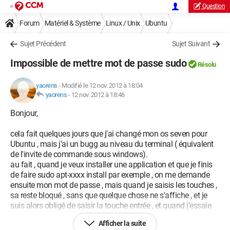
Question
Forum
Matériel & Système
Linux / Unix
Ubuntu
Sujet Précédent
Sujet Suivant
Impossible de mettre mot de passe sudo
Résolu
yaorens
-
Modifié le 12 nov. 2012 à 18:04
yaorens
-
12 nov. 2012 à 18:46
Bonjour,
cela fait quelques jours que j'ai changé mon os seven pour
Ubuntu , mais j'ai un bugg au niveau du terminal ( équivalent
de l'invite de commande sous windows).
au fait , quand je veux installer une application et que je finis
de faire sudo apt-xxxx install par exemple , on me demande
ensuite mon mot de passe , mais quand je saisis les touches ,
sa reste bloqué , sans que quelque chose ne s'affiche , et je
suis alors obligé de saisir la touche entrée , et quand j'essaie
alors de saisir mon mot de passe , il est marqué ceci " sorry try
Afficher la suite
again " avant même que je n'ai le temps de finir de saisir mon