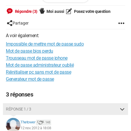
mot de passe , quelqu'un pourrait t'il m'aider ?
je précise que j'utilise ubuntu 12.04 precise
Répondre (3)
Moi aussi
Posez votre question
merci de votre attention
Partager
A voir également:
Impossible de mettre mot de passe sudo
Mot de passe bios perdu
Trousseau mot de passe iphone
Mot de passe administrateur oublié
Réinitialiser pc sans mot de passe
Generateur mot de passe
3 réponses
RÉPONSE 1 / 3
Thetower
148
12 nov. 2012 à 18:08