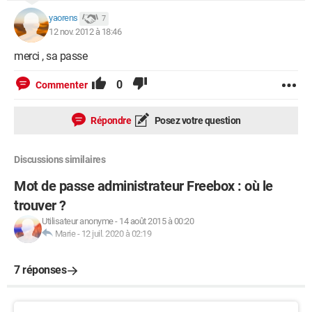
yaorens
7
12 nov. 2012 à 18:46
merci , sa passe
0
Commenter
Répondre
Posez votre question
Discussions similaires
Mot de passe administrateur Freebox : où le
trouver ?
Utilisateur anonyme
-
14 août 2015 à 00:20
Marie
-
12 juil. 2020 à 02:19
7 réponses