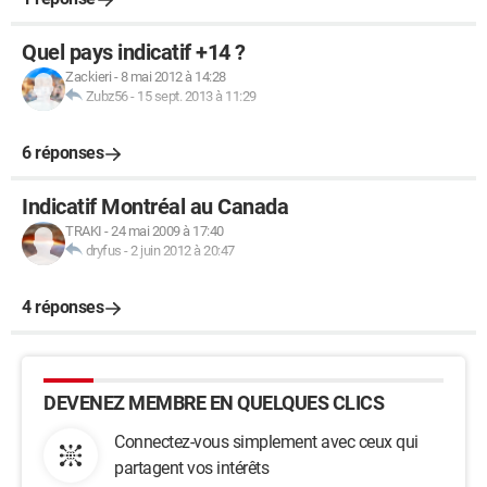
Quel pays indicatif +14 ?
Zackieri
-
8 mai 2012 à 14:28
Zubz56
-
15 sept. 2013 à 11:29
6 réponses
Indicatif Montréal au Canada
TRAKI
-
24 mai 2009 à 17:40
dryfus
-
2 juin 2012 à 20:47
4 réponses
DEVENEZ MEMBRE EN QUELQUES CLICS
Connectez-vous simplement avec ceux qui
partagent vos intérêts