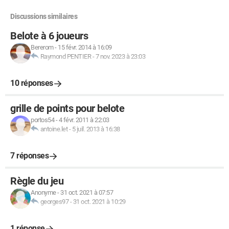
Discussions similaires
Belote à 6 joueurs
Bererom
-
15 févr. 2014 à 16:09
Raymond PENTIER
-
7 nov. 2023 à 23:03
10 réponses
grille de points pour belote
portos54
-
4 févr. 2011 à 22:03
antoine.let
-
5 juil. 2013 à 16:38
7 réponses
Règle du jeu
Anonyme
-
31 oct. 2021 à 07:57
georges97
-
31 oct. 2021 à 10:29
1 réponse