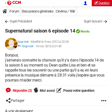
Question
Forum
Discussions générales
Cinéma / Télé
Sujet Précédent
Sujet Suivant
Supernatural saison 6 episode 14
Résolu
loup-noir
-
Modifié le 9 nov. 2012 à 22:38
loup-noir
-
10 nov. 2012 à 01:45
Bonjour,
j'aimerais connaitre la chanson qu'il y'a dans l'épisode 14 de
la saison 6 au moment ou Dean quitte Lisa et ben et se
rappelle tous les souvenir ou une partie qu'il a eu en leurs
présence la musique démarre à 28:31 voila j'espère que vous
pourrais m'aider merci.
Répondre (2)
Moi aussi
Posez votre question
Partager
A voir également: