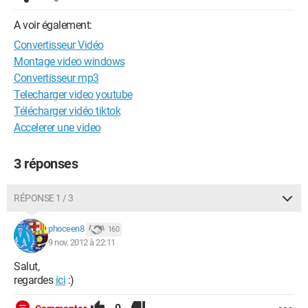
A voir également:
Convertisseur Vidéo
Montage video windows
Convertisseur mp3
Telecharger video youtube
Télécharger vidéo tiktok
Accelerer une video
3 réponses
RÉPONSE 1 / 3
phoceen8
160
9 nov. 2012 à 22:11
Salut,
regardes
ici
:)