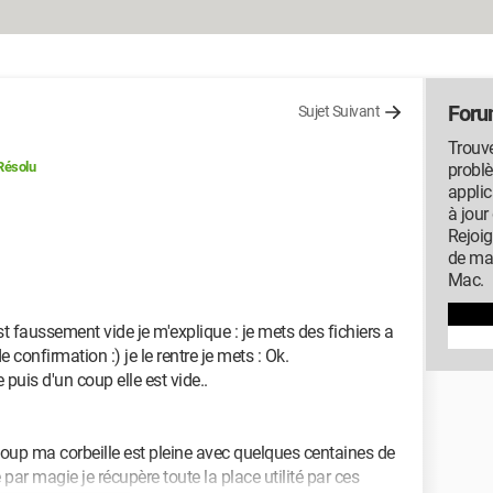
For
Sujet Suivant
Trouve
Résolu
probl
applic
à jour
Rejoi
de ma
Mac.
st faussement vide je m'explique : je mets des fichiers a
confirmation :) je le rentre je mets : Ok.
 puis d'un coup elle est vide..
coup ma corbeille est pleine avec quelques centaines de
ar magie je récupère toute la place utilité par ces