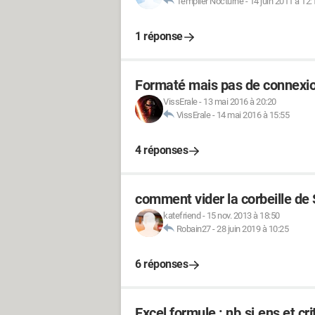
Templier Nocturne
-
14 juin 2011 à 12:
1 réponse
Formaté mais pas de connexio
VissErale
-
13 mai 2016 à 20:20
VissErale
-
14 mai 2016 à 15:55
4 réponses
comment vider la corbeille d
katefriend
-
15 nov. 2013 à 18:50
Robain27
-
28 juin 2019 à 10:25
6 réponses
Excel formule : nb.si.ens et cri