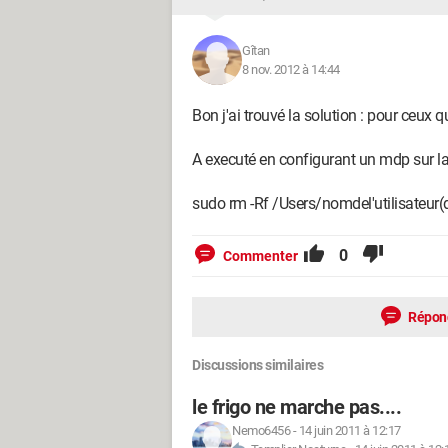
Gîtan
8 nov. 2012 à 14:44
Bon j'ai trouvé la solution : pour ceux q
A executé en configurant un mdp sur l
sudo rm -Rf /Users/nomdel'utilisateur(
0
Commenter
Répon
Discussions similaires
le frigo ne marche pas....
Nemo6456
-
14 juin 2011 à 12:17