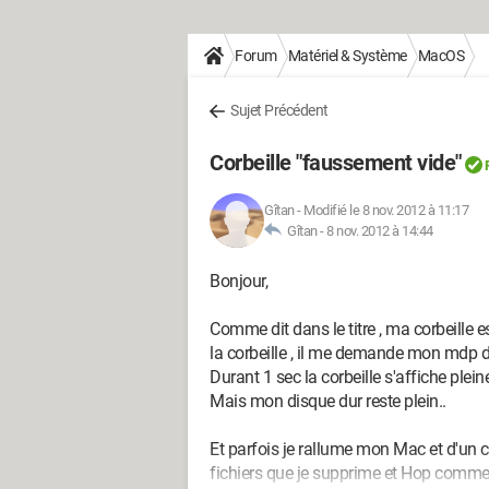
Forum
Matériel & Système
MacOS
Sujet Précédent
Corbeille "faussement vide"
Gîtan
-
Modifié le 8 nov. 2012 à 11:17
Gîtan -
8 nov. 2012 à 14:44
Bonjour,
Comme dit dans le titre , ma corbeille e
la corbeille , il me demande mon mdp de 
Durant 1 sec la corbeille s'affiche pleine
Mais mon disque dur reste plein..
Et parfois je rallume mon Mac et d'un 
fichiers que je supprime et Hop comme p