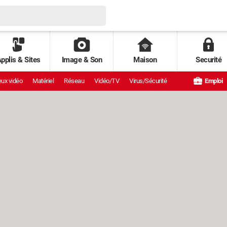
pplis & Sites
Image & Son
Maison
Securité
ux vidéo
Matériel
Réseau
Vidéo/TV
Virus/Sécurité
Emploi