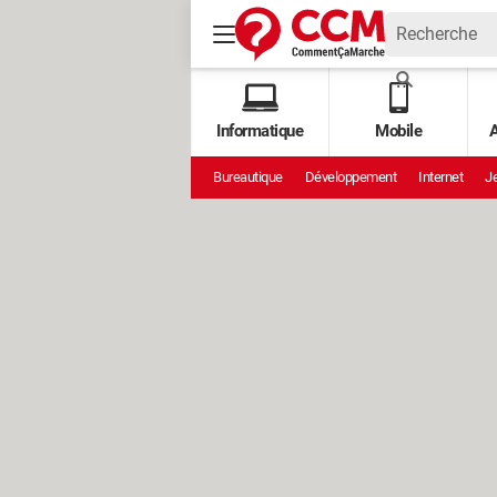
Informatique
Mobile
A
Bureautique
Développement
Internet
Je