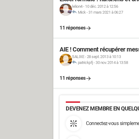
lelion4
-
10 déc. 2012 à 12:56
Mick
-
31 mars 2021 à 06:27
11 réponses
AIE ! Comment récupérer mess
SALIXE
-
28 sept. 2013 à 10:13
patrickpfj
-
30 nov. 2014 à 13:58
11 réponses
DEVENEZ MEMBRE EN QUELQU
Connectez-vous simplemen