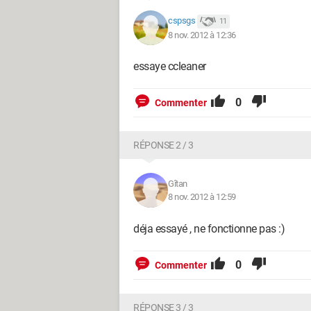
cspsgs
11
8 nov. 2012 à 12:36
essaye ccleaner
0
Commenter
RÉPONSE 2 / 3
Gîtan
8 nov. 2012 à 12:59
déja essayé , ne fonctionne pas :)
0
Commenter
RÉPONSE 3 / 3