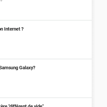
19
n Internet ?
e Samsung Galaxy?
tère "différent de vide"