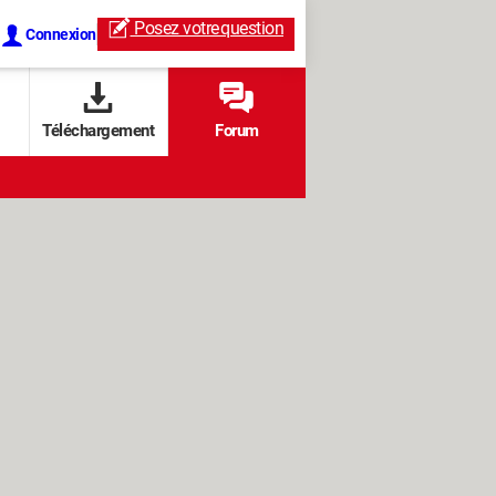
Posez votre
question
Connexion
Téléchargement
Forum