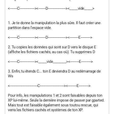
<--------C-----------------><--------D--------------------><_____vide_____>
1. Je te donne la manipulation la plus sûre. Il faut créer une
partition dans l'espace vide.
<--------C-----------------><--------D--------------------><----------E----------->
2. Tu copies les données qui sont sur D vers le disque E
(affiche les fichiers cachés, au cas où). Tu supprimes D
<--------C-----------------><_____vide________><----------E----------->
3. Enfin, tu étends C... ton E deviendra D au redémarrage de
Ws
<-------------------------------C---------------------------><----------E----------->
Pour info, les manipulations 1 et 2 sont faisables depuis ton
XP lui-même. Seule la dernière impose de passer par gparted.
Mais tout est faisable également sous toutou rescue, qui
verra les fichiers cachés et systèmes de ton XP.