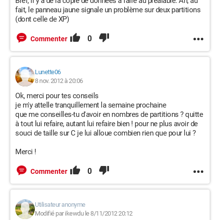
Bref, il y a de la copie de données à faire au préalable. Ah, au
fait, le panneau jaune signale un problème sur deux partitions
(dont celle de XP)
0
Commenter
Lunette06
8 nov. 2012 à 20:06
Ok, merci pour tes conseils
je m'y attelle tranquillement la semaine prochaine
que me conseilles-tu d'avoir en nombres de partitions ? quitte
à tout lui refaire, autant lui refaire bien ! pour ne plus avoir de
souci de taille sur C je lui alloue combien rien que pour lui ?
Merci !
0
Commenter
Utilisateur anonyme
Modifié par ikewdu le 8/11/2012 20:12