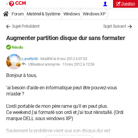
Question
Forum
Matériel & Système
Windows
Windows XP
Sujet Précédent
Sujet Suivant
Augmenter partition disque dur sans formater
Résolu
Lunette06
-
Modifié le 8 nov. 2012 à 07:53
Utilisateur anonyme -
13 nov. 2012 à 12:56
Bonjour à tous,
'ai besoin d'aide en informatique peut être pouvez-vous
m'aider ?
L'ordi portable de mon père rame qu'il en peut plus.
Ce weekend j'ai formaté son ordi et j'ai tout réinstallé. (Ordi
marque DELL sous windows XP)
Seulement le problème vient que son disque dur est
partitionné en 4 et l'espace qui est alloué à C n'est que de 14