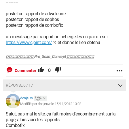
O23 - Service: @%SystemRoot%\system32\audiosrv.dll,-200
=====
(AudioSrv) - Unknown owner -
C:\Windows\System32\svchost.exe
poste ton rapport de adwcleaner
O23 - Service: @%SystemRoot%\system32\AxInstSV.dll,-103
poste ton rapport de sophos
(AxInstSV) - Unknown owner -
poste ton rapport de combofix
C:\Windows\system32\svchost.exe
O23 - Service: @%SystemRoot%\system32\bdesvc.dll,-100
un mesdsage par rapport ou heberge-les un par un sur
(BDESVC) - Unknown owner -
https://www.cjoint.com/
et donne le lien obtenu
C:\Windows\System32\svchost.exe
O23 - Service: @%SystemRoot%\system32\bfe.dll,-1001
¤¤¤¤¤¤¤¤¤¤
Pre_Scan_Concept
¤¤¤¤¤¤¤¤¤¤
(BFE) - Unknown owner - C:\Windows\system32\svchost.exe
O23 - Service: @%SystemRoot%\system32\qmgr.dll,-1000
0
Commenter
(BITS) - Unknown owner - C:\Windows\System32\svchost.exe
O23 - Service: Service Bonjour (Bonjour Service) - Apple Inc. -
C:\Program Files\Bonjour\mDNSResponder.exe
RÉPONSE 6 / 17
O23 - Service: @%systemroot%\system32\browser.dll,-100
(Browser) - Unknown owner -
donjeuw
53
C:\Windows\System32\svchost.exe
Modifié par donjeuw le 15/11/2012 13:02
O23 - Service: @%SystemRoot%\System32\bthserv.dll,-101
(bthserv) - Unknown owner -
Salut, pas mal le site, ça fait moins d'encombrement sur la
C:\Windows\system32\svchost.exe
page, alors voici les rapports:
O23 - Service: @%SystemRoot%\System32\certprop.dll,-11
Combofix:
(CertPropSvc) - Unknown owner -