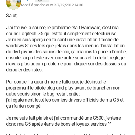
O23 - Service: @%SystemRoot%\system32\netprofm.dll,-202
Modifié par donjeuw le 7/12/2012 14:30
(netprofm) - Unknown owner -
C:\Windows\System32\svchost.exe
Salut,
O23 - Service: @%SystemRoot%\System32\nlasvc.dll,-1
(NlaSvc) - Unknown owner -
J'ai trouvé la source, le problème était Hardware, c'est ma
C:\Windows\System32\svchost.exe
souris Logitech G5 qui est tout simplement défectueuse.
O23 - Service: @%SystemRoot%\system32\nsisvc.dll,-200
Je m'en suis aperçu en faisant une installation fraîche de
(nsi) - Unknown owner - C:\Windows\system32\svchost.exe
windows 8: dès lors que j'étais dans les menus d'installation
O23 - Service: NVIDIA Display Driver Service (nvsvc) -
du dvd j'avais des soucis de clic, ça m'a mis la puce à l'oreille,
Unknown owner - C:\Windows\system32\nvvsvc.exe (file
ensuite j'ai pu testé avec une autre souris et là c'était réglé, je
missing)
n'avais plus aucun problème pour cliquer sur des dossiers ou
O23 - Service: NVIDIA Update Service Daemon
dérouler des listes.
(nvUpdatusService) - NVIDIA Corporation - C:\Program Files
(x86)\NVIDIA Corporation\NVIDIA Update Core\daemonu.exe
Par contre il a quand même fallu que je désinstalle
O23 - Service: O&O Defrag (OODefragAgent) - O&O Software
proprement le pilote plug and play avant de brancher mon
GmbH - C:\Program Files\OO Software\Defrag\oodag.exe
autre souris sinon le bug restait entier,
O23 - Service: @%SystemRoot%\system32\pnrpsvc.dll,-8004
j'ai également testé les derniers drivers officiels de ma G5 et
(p2pimsvc) - Unknown owner -
ça n'a rien corrigé,
C:\Windows\System32\svchost.exe
O23 - Service: @%SystemRoot%\system32\p2psvc.dll,-8006
Je me suis fait plaisir et j'ai commandé une G500, j'enterre
(p2psvc) - Unknown owner -
donc ma G5 après 4ans de bons et loyaux services ^^
C:\Windows\System32\svchost.exe