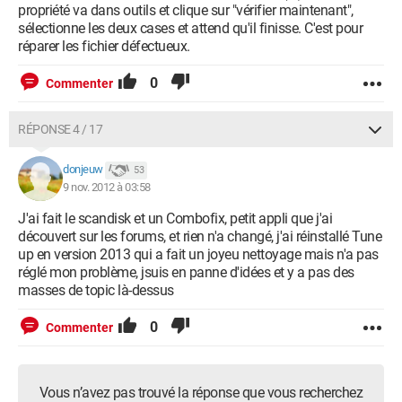
live\wlidnsp.dll
propriété va dans outils et clique sur "vérifier maintenant",
O10 - Unknown file in Winsock LSP: c:\program files
sélectionne les deux cases et attend qu'il finisse. C'est pour
(x86)\common files\microsoft shared\windows
réparer les fichier défectueux.
live\wlidnsp.dll
O10 - Unknown file in Winsock LSP:
0
Commenter
c:\windows\system32\vsocklib.dll
O10 - Unknown file in Winsock LSP:
c:\windows\system32\vsocklib.dll
RÉPONSE 4 / 17
O11 - Options group: [ACCELERATED_GRAPHICS] Accelerated
graphics
donjeuw
53
O16 - DPF: {D27CDB6E-AE6D-11CF-96B8-444553540000}
9 nov. 2012 à 03:58
(Shockwave Flash Object) -
http://fpdownload2.macromedia.com/get/flashplayer/curren
J'ai fait le scandisk et un Combofix, petit appli que j'ai
t/swflash.cab
découvert sur les forums, et rien n'a changé, j'ai réinstallé Tune
O18 - Protocol: skype-ie-addon-data - {91774881-D725-4E58-
up en version 2013 qui a fait un joyeu nettoyage mais n'a pas
B298-07617B9B86A8} - C:\Program Files
réglé mon problème, jsuis en panne d'idées et y a pas des
(x86)\Skype\Toolbars\Internet Explorer\skypeieplugin.dll
masses de topic là-dessus
O18 - Protocol: skype4com - {FFC8B962-9B40-4DFF-9458-
1830C7DD7F5D} -
0
Commenter
C:\PROGRA~2\COMMON~1\Skype\Skype4COM.dll
O23 - Service: Adobe Flash Player Update Service
(AdobeFlashPlayerUpdateSvc) - Adobe Systems Incorporated
Vous n’avez pas trouvé la réponse que vous recherchez
-