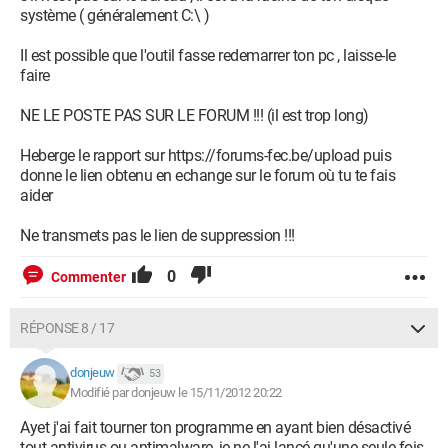
C:\Windows\System32\svchost.exe
système ( généralement C:\ )
O23 - Service: @%SystemRoot%\System32\ListSvc.dll,-100
(HomeGroupListener) - Unknown owner -
Il est possible que l'outil fasse redemarrer ton pc , laisse-le
C:\Windows\System32\svchost.exe
faire
O23 - Service: @%SystemRoot%\System32\provsvc.dll,-100
(HomeGroupProvider) - Unknown owner -
NE LE POSTE PAS SUR LE FORUM !!! (il est trop long)
C:\Windows\System32\svchost.exe
O23 - Service: InstallDriver Table Manager (IDriverT) -
Heberge le rapport sur https://forums-fec.be/upload puis
Macrovision Corporation - C:\Program Files (x86)\Common
donne le lien obtenu en echange sur le forum où tu te fais
Files\InstallShield\Driver\11\Intel 32\IDriverT.exe
aider
O23 - Service: @%SystemRoot%\system32\ikeext.dll,-501
(IKEEXT) - Unknown owner -
Ne transmets pas le lien de suppression !!!
C:\Windows\system32\svchost.exe
O23 - Service:
0
Commenter
@%systemroot%\system32\IPBusEnum.dll,-102 (IPBusEnum)
- Unknown owner - C:\Windows\system32\svchost.exe
RÉPONSE 8 / 17
O23 - Service: Assistance IP (iphlpsvc) - Unknown owner -
C:\Windows\System32\svchost.exe
donjeuw
O23 - Service: @keyiso.dll,-100 (KeyIso) - Unknown owner -
53
Modifié par donjeuw le 15/11/2012 20:22
C:\Windows\system32\lsass.exe (file missing)
O23 - Service: KMService - Unknown owner -
Ayet j'ai fait tourner ton programme en ayant bien désactivé
C:\Windows\system32\srvany.exe
tout antivirus ou antimalware, je ne l'ai lancé qu'une seule fois