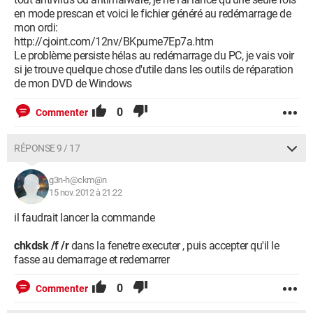
O23 - Service: @comres.dll,-2946 (KtmRm) - Unknown owner -
en mode prescan et voici le fichier généré au redémarrage de
C:\Windows\System32\svchost.exe
mon ordi:
O23 - Service: Serveur (LanmanServer) - Unknown owner -
http://cjoint.com/12nv/BKpume7Ep7a.htm
C:\Windows\system32\svchost.exe
Le problème persiste hélas au redémarrage du PC, je vais voir
O23 - Service: @%systemroot%\system32\wkssvc.dll,-100
si je trouve quelque chose d'utile dans les outils de réparation
(LanmanWorkstation) - Unknown owner -
de mon DVD de Windows
C:\Windows\System32\svchost.exe
O23 - Service: @%SystemRoot%\system32\lltdres.dll,-1
0
Commenter
(lltdsvc) - Unknown owner -
C:\Windows\System32\svchost.exe
O23 - Service: @%SystemRoot%\system32\lmhsvc.dll,-101
RÉPONSE 9 / 17
(lmhosts) - Unknown owner -
C:\Windows\system32\svchost.exe
g3n-h@ckm@n
O23 - Service: MBAMScheduler - Malwarebytes Corporation -
15 nov. 2012 à 21:22
C:\Program Files (x86)\Malwarebytes' Anti-
Malware\mbamscheduler.exe
il faudrait lancer la commande
O23 - Service: MBAMService - Malwarebytes Corporation -
C:\Program Files (x86)\Malwarebytes' Anti-
chkdsk /f /r
dans la fenetre executer , puis accepter qu'il le
Malware\mbamservice.exe
fasse au demarrage et redemarrer
O23 - Service: @%systemroot%\system32\mmcss.dll,-100
(MMCSS) - Unknown owner -
0
Commenter
C:\Windows\system32\svchost.exe
O23 - Service: Mozilla Maintenance Service