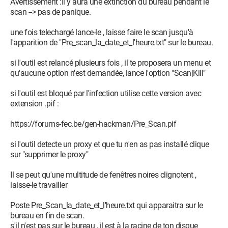
C:\Windows\system32\svchost.exe
Avertissement :Il y aura une extinction du bureau pendant le
O23 - Service: @%systemroot%\system32\fdrespub.dll,-100
scan --> pas de panique.
(FDResPub) - Unknown owner -
C:\Windows\system32\svchost.exe
une fois telechargé lance-le , laisse faire le scan jusqu'à
O23 - Service: @%systemroot%\system32\FntCache.dll,-100
l'apparition de "Pre_scan_la_date_et_l'heure.txt" sur le bureau.
(FontCache) - Unknown owner -
C:\Windows\system32\svchost.exe
si l'outil est relancé plusieurs fois , il te proposera un menu et
O23 - Service: @gpapi.dll,-112 (gpsvc) - Unknown owner -
qu'aucune option n'est demandée, lance l'option "Scan|Kill"
C:\Windows\system32\svchost.exe
O23 - Service: Service Google Update (gupdate) (gupdate) -
si l'outil est bloqué par l'infection utilise cette version avec
Unknown owner - C:\Program Files
extension .pif :
(x86)\Google\Update\GoogleUpdate.exe
O23 - Service: Service Google Update (gupdatem) (gupdatem)
https://forums-fec.be/gen-hackman/Pre_Scan.pif
- Unknown owner - C:\Program Files
(x86)\Google\Update\GoogleUpdate.exe
si l'outil detecte un proxy et que tu n'en as pas installé clique
O23 - Service: LogMeIn Hamachi Tunneling Engine
sur "supprimer le proxy"
(Hamachi2Svc) - LogMeIn Inc. - C:\Program Files
(x86)\LogMeIn Hamachi\hamachi-2.exe
Il se peut qu'une multitude de fenêtres noires clignotent ,
O23 - Service: @%SystemRoot%\System32\hidserv.dll,-101
laisse-le travailler
(hidserv) - Unknown owner -
C:\Windows\system32\svchost.exe
Poste Pre_Scan_la_date_et_l'heure.txt qui apparaitra sur le
O23 - Service: @%SystemRoot%\system32\kmsvc.dll,-6
bureau en fin de scan.
(hkmsvc) - Unknown owner -
s'il n'est pas sur le bureau , il est à la racine de ton disque