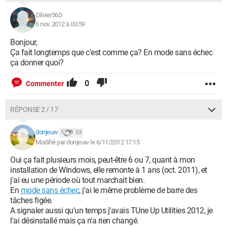
E:\jeux\Steam\steam.exe
Olivier56D
C:\Program Files (x86)\Java\jre7\bin\javaw.exe
6 nov. 2012 à 00:59
C:\Program Files (x86)\Origin\Origin.exe
C:\Program Files (x86)\Mozilla Firefox\firefox.exe
Bonjour,
C:\Program Files (x86)\trend
Ça fait longtemps que c'est comme ça? En mode sans échec
micro\HiJackThis\HiJackThis.exe
ça donner quoi?
R0 - HKLM\Software\Microsoft\Internet
0
Commenter
Explorer\Search,SearchAssistant =
R0 - HKLM\Software\Microsoft\Internet
RÉPONSE 2 / 17
Explorer\Search,CustomizeSearch =
R1 -
HKCU\Software\Microsoft\Windows\CurrentVersion\Internet
donjeuw
53
Settings,ProxyOverride = *.local
Modifié par donjeuw le 6/11/2012 17:15
O2 - BHO: SkypeIEPluginBHO - {AE805869-2E5C-4ED4-8F7B-
Oui ça fait plusieurs mois, peut-être 6 ou 7, quant à mon
F1F7851A4497} - C:\Program Files
installation de Windows, elle remonte à 1 ans (oct. 2011), et
(x86)\Skype\Toolbars\Internet Explorer\skypeieplugin.dll
j'ai eu une période où tout marchait bien.
O4 - HKLM\..\Run: [LogMeIn Hamachi Ui] "C:\Program Files
En
mode sans échec
, j'ai le même problème de barre des
(x86)\LogMeIn Hamachi\hamachi-2-ui.exe" --auto-start
tâches figée.
O4 - HKLM\..\Run: [QuickTime Task] "C:\Program Files
A signaler aussi qu'un temps j'avais TUne Up Utilities 2012, je
(x86)\QuickTime\QTTask.exe" -atboottime
l'ai désinstallé mais ça n'a rien changé.
O4 - HKLM\..\Run: [APSDaemon] "C:\Program Files