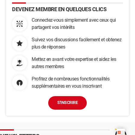
Technologies - C:\Program Files
DEVENEZ MEMBRE EN QUELQUES CLICS
(x86)\Skype\Updater\Updater.exe
O23 - Service: @%SystemRoot%\system32\snmptrap.exe,-3
Connectez-vous simplement avec ceux qui
(SNMPTRAP) - Unknown owner -
partagent vos intérêts
C:\Windows\System32\snmptrap.exe (file missing)
O23 - Service: Sony PC Companion - Avanquest Software -
C:\Program Files (x86)\Sony\Sony PC
Suivez vos discussions facilement et obtenez
Companion\PCCService.exe
plus de réponses
O23 - Service: @%systemroot%\system32\spoolsv.exe,-1
(Spooler) - Unknown owner -
Mettez en avant votre expertise et aidez les
C:\Windows\System32\spoolsv.exe (file missing)
autres membres
O23 - Service: @%SystemRoot%\system32\sppsvc.exe,-101
(sppsvc) - Unknown owner -
Profitez de nombreuses fonctionnalités
C:\Windows\system32\sppsvc.exe (file missing)
supplémentaires en vous inscrivant
O23 - Service:
@%SystemRoot%\system32\sppuinotify.dll,-103 (sppuinotify)
- Unknown owner - C:\Windows\system32\svchost.exe
S'INSCRIRE
O23 - Service: @%systemroot%\system32\ssdpsrv.dll,-100
(SSDPSRV) - Unknown owner -
C:\Windows\system32\svchost.exe
O23 - Service: @%SystemRoot%\system32\sstpsvc.dll,-200
(SstpSvc) - Unknown owner -