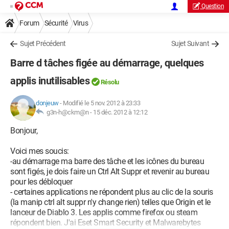
Question
Forum
Sécurité
Virus
Sujet Précédent
Sujet Suivant
Barre d tâches figée au démarrage, quelques
applis inutilisables
Résolu
donjeuw
-
Modifié le 5 nov. 2012 à 23:33
g3n-h@ckm@n -
15 déc. 2012 à 12:12
Bonjour,
Voici mes soucis:
-au démarrage ma barre des tâche et les icônes du bureau
sont figés, je dois faire un Ctrl Alt Suppr et revenir au bureau
pour les débloquer
- certaines applications ne répondent plus au clic de la souris
(la manip ctrl alt suppr n'y change rien) telles que Origin et le
lanceur de Diablo 3. Les applis comme firefox ou steam
répondent bien. J'ai Eset Smart Security et Malwarebytes