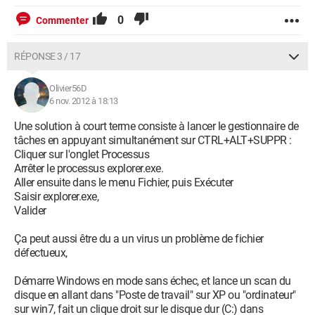
(x86)\Common Files\Apple\Apple Application
0
Commenter
Support\APSDaemon.exe"
O4 - HKCU\..\Run: [SuperCopier2.exe] C:\Program Files
(x86)\SuperCopier2\SuperCopier2.exe
RÉPONSE 3 / 17
O4 - HKCU\..\Run: [Skype] "C:\Program Files
(x86)\Skype\Phone\Skype.exe" /minimized /regrun
Olivier56D
O4 - HKCU\..\Run: [msnmsgr] "C:\Program Files
6 nov. 2012 à 18:13
(x86)\Windows Live\Messenger\msnmsgr.exe" /background
O4 - HKCU\..\Run: [Sidebar] C:\Program Files\Windows
Une solution à court terme consiste à lancer le gestionnaire de
Sidebar\sidebar.exe /autoRun
tâches en appuyant simultanément sur CTRL+ALT+SUPPR :
O4 - HKCU\..\Run: [RESTART_STICKY_NOTES]
Cliquer sur l'onglet Processus
C:\Windows\System32\StikyNot.exe
Arrêter le processus explorer.exe.
O4 - HKCU\..\Run: [uTorrent] "C:\Program Files
Aller ensuite dans le menu Fichier, puis Exécuter
(x86)\uTorrent\uTorrent.exe"
Saisir explorer.exe,
O4 - Startup: Stardock ObjectDock.lnk = C:\Program Files
Valider
(x86)\Stardock\ObjectDock\ObjectDock.exe
O4 - Startup: Sticky Notes.lnk = ?
Ça peut aussi être du a un virus un problème de fichier
O9 - Extra button: Skype Click to Call - {898EA8C8-E7FF-479B-
défectueux,
8935-AEC46303B9E5} - C:\Program Files
(x86)\Skype\Toolbars\Internet Explorer\skypeieplugin.dll
Démarre Windows en mode sans échec, et lance un scan du
O10 - Unknown file in Winsock LSP: c:\program files
disque en allant dans "Poste de travail" sur XP ou "ordinateur"
(x86)\common files\microsoft shared\windows
sur win7, fait un clique droit sur le disque dur (C:) dans