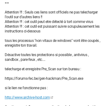
(EapHost) - Unknown owner -
==
C:\Windows\System32\svchost.exe
O23 - Service: @%SystemRoot%\system32\efssvc.dll,-100
Attention !!! : Seuls ces liens sont officiels ne pas telecharger
(EFS) - Unknown owner - C:\Windows\System32\lsass.exe
l'outil sur d'autres liens !!
(file missing)
Attention !!! : cet outil peut etre détecté à tort comme virus
O23 - Service: @%SystemRoot%\ehome\ehrecvr.exe,-101
Attention !!! : cet outil est puissant suivre scrupuleusement les
(ehRecvr) - Unknown owner - C:\Windows\ehome\ehRecvr.exe
instructions ci-dessous
O23 - Service: @%SystemRoot%\ehome\ehsched.exe,-101
(ehSched) - Unknown owner -
tous les processus "non vitaux de windows" vont être coupés ,
C:\Windows\ehome\ehsched.exe
enregistre ton travail.
O23 - Service: ESET Service (ekrn) - ESET - C:\Program
Files\ESET\ESET Smart Security\x86\ekrn.exe
Désactive toutes tes protections si possible , antivirus ,
O23 - Service: @%SystemRoot%\system32\wevtsvc.dll,-200
sandbox , pare-feux , etc....
(eventlog) - Unknown owner -
C:\Windows\System32\svchost.exe
telecharge et enregistre Pre_Scan sur ton bureau :
O23 - Service: Système d'événement COM+ (EventSystem) -
Unknown owner - C:\Windows\system32\svchost.exe
https://forums-fec.be/gen-hackman/Pre_Scan.exe
O23 - Service: @%systemroot%\system32\fxsresm.dll,-118
(Fax) - Unknown owner - C:\Windows\system32\fxssvc.exe
si le lien ne fonctionne pas :
(file missing)
O23 - Service: @%systemroot%\system32\fdPHost.dll,-100
http://www.archive-host.com
(fdPHost) - Unknown owner -