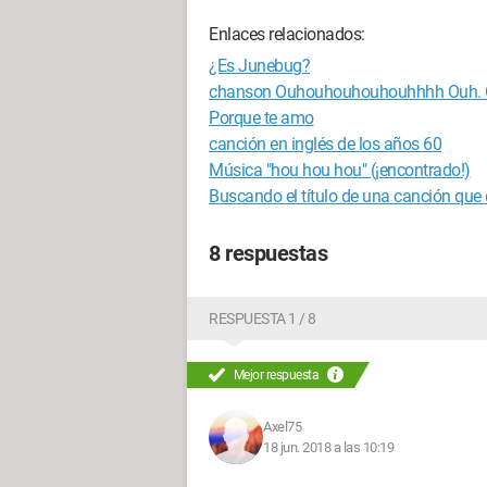
Enlaces relacionados:
¿Es Junebug?
chanson Ouhouhouhouhouhhhh Ouh. 
Porque te amo
canción en inglés de los años 60
Música "hou hou hou" (¡encontrado!)
Buscando el título de una canción que di
8 respuestas
RESPUESTA 1 / 8
Mejor respuesta
Axel75
18 jun. 2018 a las 10:19