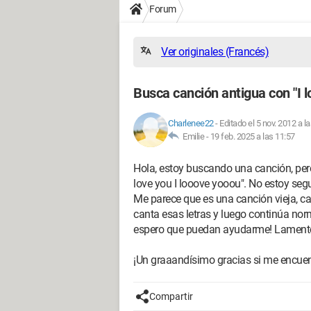
Forum
Ver originales (Francés)
Busca canción antigua con "I l
Charlenee22
-
Editado el 5 nov. 2012 a l
Emilie -
19 feb. 2025 a las 11:57
Hola, estoy buscando una canción, pero 
love you I looove yooou". No estoy seg
Me parece que es una canción vieja, c
canta esas letras y luego continúa no
espero que puedan ayudarme! Lamento
¡Un graaandísimo gracias si me encuen
Compartir