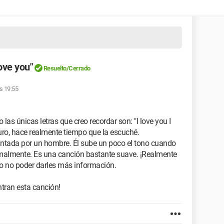
ove you"
Resuelto/Cerrado
as 19:55
las únicas letras que creo recordar son: "I love you I
uro, hace realmente tiempo que la escuché.
antada por un hombre. Él sube un poco el tono cuando
rmalmente. Es una canción bastante suave. ¡Realmente
 no poder darles más información.
tran esta canción!