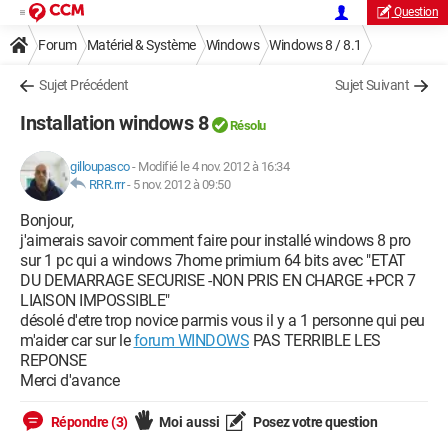
Question
Forum
Matériel & Système
Windows
Windows 8 / 8.1
Sujet Précédent
Sujet Suivant
Installation windows 8
Résolu
gilloupasco
-
Modifié le 4 nov. 2012 à 16:34
RRR.rrr
-
5 nov. 2012 à 09:50
Bonjour,
j'aimerais savoir comment faire pour installé windows 8 pro
sur 1 pc qui a windows 7home primium 64 bits avec "ETAT
DU DEMARRAGE SECURISE -NON PRIS EN CHARGE +PCR 7
LIAISON IMPOSSIBLE"
désolé d'etre trop novice parmis vous il y a 1 personne qui peu
m'aider car sur le
forum WINDOWS
PAS TERRIBLE LES
REPONSE
Merci d'avance
Répondre (3)
Moi aussi
Posez votre question