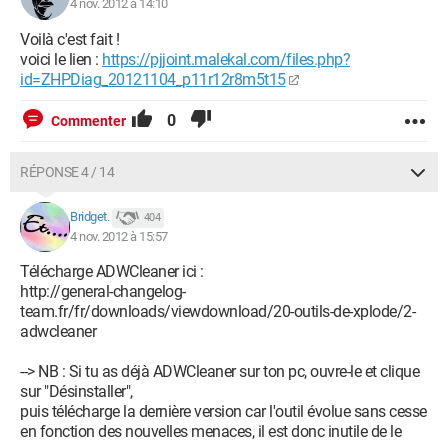
4 nov. 2012 à 14:10
Voilà c'est fait !
voici le lien :
https://pjjoint.malekal.com/files.php?
id=ZHPDiag_20121104_p11r12r8m5t15
0
Commenter
RÉPONSE 4 / 14
Bridget.
404
4 nov. 2012 à 15:57
Télécharge ADWCleaner ici :
http://general-changelog-
team.fr/fr/downloads/viewdownload/20-outils-de-xplode/2-
adwcleaner
--> NB : Si tu as déjà ADWCleaner sur ton pc, ouvre-le et clique
sur "Désinstaller",
puis télécharge la dernière version car l'outil évolue sans cesse
en fonction des nouvelles menaces, il est donc inutile de le