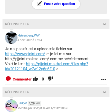
Posez votre question
RÉPONSE 5 / 14
Heisenberg_WW
4 nov. 2012 à 16:14
Je n'ai pas réussi a uploader le fichier sur
https://www.cjoint.com/
je l'ai mis sur
http://pjjoint.malekal.com/ comme précédemment.
Voici le lien :
https://pjjoint.malekal.com/files.php?
id=20121104_w7w12q6n6f10
0
Commenter
RÉPONSE 6 / 14
Bridget.
404
Modifié par Bridget. le 4/11/2012 18:59