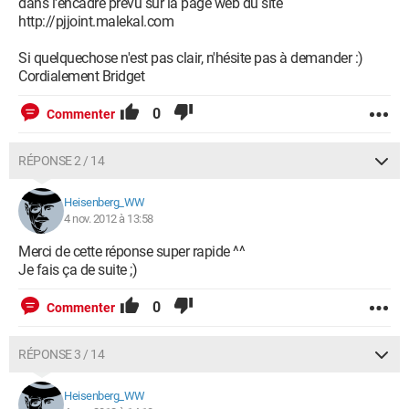
dans l'encadré prévu sur la page web du site
http://pjjoint.malekal.com
Si quelquechose n'est pas clair, n'hésite pas à demander :)
Cordialement Bridget
0
Commenter
RÉPONSE 2 / 14
Heisenberg_WW
4 nov. 2012 à 13:58
Merci de cette réponse super rapide ^^
Je fais ça de suite ;)
0
Commenter
RÉPONSE 3 / 14
Heisenberg_WW