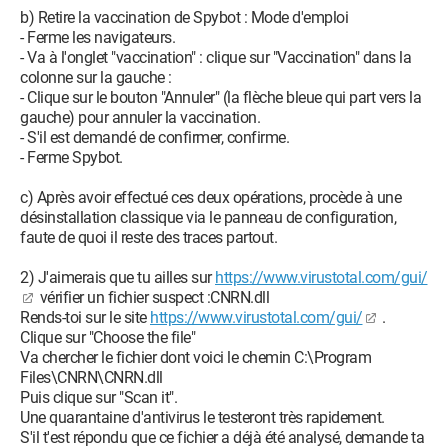
b) Retire la vaccination de Spybot : Mode d'emploi
- Ferme les navigateurs.
- Va à l'onglet "vaccination" : clique sur "Vaccination" dans la
colonne sur la gauche :
- Clique sur le bouton "Annuler" (la flèche bleue qui part vers la
gauche) pour annuler la vaccination.
- S'il est demandé de confirmer, confirme.
- Ferme Spybot.
c) Après avoir effectué ces deux opérations, procède à une
désinstallation classique via le panneau de configuration,
faute de quoi il reste des traces partout.
2) J'aimerais que tu ailles sur
https://www.virustotal.com/gui/
vérifier un fichier suspect :CNRN.dll
Rends-toi sur le site
https://www.virustotal.com/gui/
.
Clique sur "Choose the file"
Va chercher le fichier dont voici le chemin C:\Program
Files\CNRN\CNRN.dll
Puis clique sur "Scan it".
Une quarantaine d'antivirus le testeront très rapidement.
S'il t'est répondu que ce fichier a déjà été analysé, demande ta