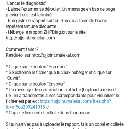
"Lancer le diagnostic".
- Laisse l'examen se dérouler. Un message en bas de page
prévient qu'il est terminé.
- Enregistre le rapport sur ton Bureau à l'aide de l'icône
représentant une disquette
- Héberge le rapport ZHPDiag.txt sur le site :
http://pjjoint.malekal.com
Comment faire :?
Rends-toi sur http://pjjoint.malekal.com
* Clique sur le bouton "Parcourir"
* Sélectionne le fichier que tu veux héberger et clique sur
"Ouvrir".
* Clique sur le bouton "Envoyer"
* Un message de confirmation s'affiche (L'upload a réussi ! -
Le lien à transmettre à vos correspondants pour visualiser le
fichier est par ex :
https://pjjoint.malekal.com/files.php?
id=df5ea299241015
* Copie le lien créé et colle-le dans ta réponse.
Si tu n'arrives pas à uploader le rapport, fais un copié et colle-le