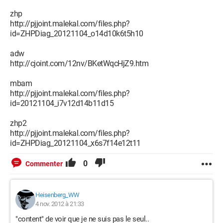
zhp
http://pjjoint.malekal.com/files.php?
id=ZHPDiag_20121104_o14d10k6t5h10
adw
http://cjoint.com/12nv/BKetWqcHjZ9.htm
mbam
http://pjjoint.malekal.com/files.php?
id=20121104_i7v12d14b11d15
zhp2
http://pjjoint.malekal.com/files.php?
id=ZHPDiag_20121104_x6s7f14e12t11
0
Commenter
Heisenberg_WW
4 nov. 2012 à 21:33
"content" de voir que je ne suis pas le seul..