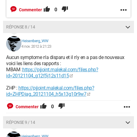
0
Commenter
RÉPONSE 8 / 14
Heisenberg_WW
4 nov. 2012 à 21:23
Aucun symptome n'a disparu et il n'y en a pas de nouveaux
voici les liens des rapports :
MBAM :
https://pjjoint.malekal.com/files.php?
id=20121104_g12f5j12s11d15
ZHP :
https://pjjoint.malekal.com/files.php?
id=ZHPDiag_20121104_h5x13g10r9w7
0
Commenter
RÉPONSE 9 / 14
Heisenberg_WW