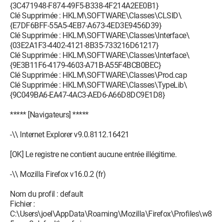
{3C471948-F874-49F5-B338-4F214A2EE0B1}
Clé Supprimée : HKLM\SOFTWARE\Classes\CLSID\
{E7DF6BFF-55A5-4EB7-A673-4ED3E9456D39}
Clé Supprimée : HKLM\SOFTWARE\Classes\Interface\
{03E2A1F3-4402-4121-8B35-733216D61217}
Clé Supprimée : HKLM\SOFTWARE\Classes\Interface\
{9E3B11F6-4179-4603-A71B-A55F4BCB0BEC}
Clé Supprimée : HKLM\SOFTWARE\Classes\Prod.cap
Clé Supprimée : HKLM\SOFTWARE\Classes\TypeLib\
{9C049BA6-EA47-4AC3-AED6-A66D8DC9E1D8}
***** [Navigateurs] *****
-\\ Internet Explorer v9.0.8112.16421
[OK] Le registre ne contient aucune entrée illégitime.
-\\ Mozilla Firefox v16.0.2 (fr)
Nom du profil : default
Fichier :
C:\Users\joel\AppData\Roaming\Mozilla\Firefox\Profiles\w8