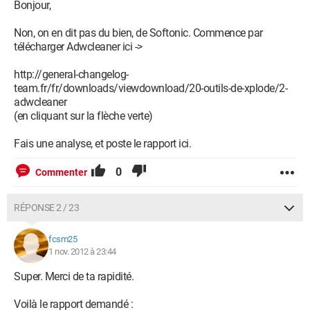
Bonjour,
Fichier(s) détecté(s): 3
C:\Users\joel\Downloads\Setup(2).exe
Non, on en dit pas du bien, de Softonic. Commence par
(PUP.Bundle.Installer.OI) -> Aucune action effectuée.
télécharger Adwcleaner ici ->
C:\Users\joel\Downloads\FLVPlayerSetup_MMM.exe
(PUP.Adware.Installcore) -> Aucune action effectuée.
http://general-changelog-
C:\Users\joel\Downloads\SoftonicDownloader_pour_abbyy-
team.fr/fr/downloads/viewdownload/20-outils-de-xplode/2-
pdf-transformer.exe (PUP.OfferBundler.ST) -> Aucune action
adwcleaner
effectuée.
(en cliquant sur la flèche verte)
(fin)
Fais une analyse, et poste le rapport ici.
0
Commenter
RÉPONSE 2 / 23
fcsm25
1 nov. 2012 à 23:44
Super. Merci de ta rapidité.
Voilà le rapport demandé :