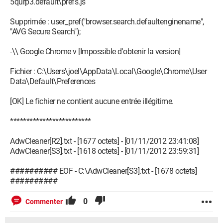
5qurp3.default\prefs.js
Supprimée : user_pref("browser.search.defaultenginename",
"AVG Secure Search");
-\\ Google Chrome v [Impossible d'obtenir la version]
Fichier : C:\Users\joel\AppData\Local\Google\Chrome\User
Data\Default\Preferences
[OK] Le fichier ne contient aucune entrée illégitime.
*************************
AdwCleaner[R2].txt - [1677 octets] - [01/11/2012 23:41:08]
AdwCleaner[S3].txt - [1618 octets] - [01/11/2012 23:59:31]
########## EOF - C:\AdwCleaner[S3].txt - [1678 octets]
##########
0
Commenter