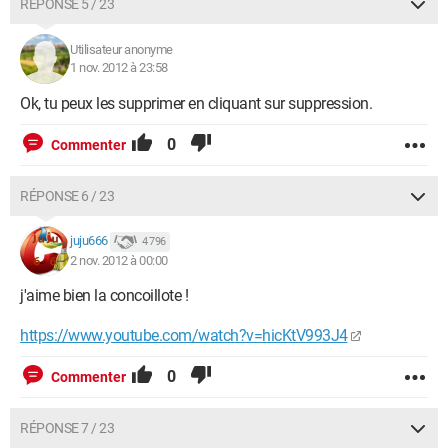
RÉPONSE 5 / 23
Utilisateur anonyme
1 nov. 2012 à 23:58
Ok, tu peux les supprimer en cliquant sur suppression.
0
Commenter
RÉPONSE 6 / 23
juju666
4 796
2 nov. 2012 à 00:00
j'aime bien la concoillote !
https://www.youtube.com/watch?v=hicKtV993J4
0
Commenter
RÉPONSE 7 / 23