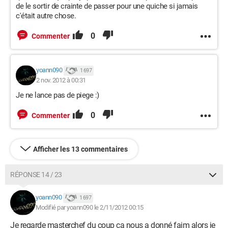
de le sortir de crainte de passer pour une quiche si jamais
c'était autre chose.
0
Commenter
yoann090
1 697
2 nov. 2012 à 00:31
Je ne lance pas de piege :)
0
Commenter
Afficher les 13 commentaires
RÉPONSE 14 / 23
yoann090
1 697
Modifié par yoann090 le 2/11/2012 00:15
Je regarde masterchef du coup ca nous a donné faim alors je