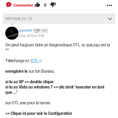
0
Commenter
RÉPONSE 20 / 23
yoann090
1 697
2 nov. 2012 à 12:39
On peut toujours faire un diagnostique OTL vu que juju est la
^^
Télécharge ici :
OTL
enregistre le
sur ton Bureau.
si tu as XP => double clique
si tu as Vista ou windows 7 => clic droit "executer en tant
que...."
sur OTL.exe pour le lancer.
=> Clique ici pour voir la Configuration