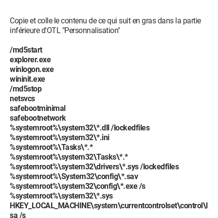
Copie et colle le contenu de ce qui suit en gras dans la partie
inférieure d'OTL "Personnalisation"
/md5start
explorer.exe
winlogon.exe
wininit.exe
/md5stop
netsvcs
safebootminimal
safebootnetwork
%systemroot%\system32\*.dll /lockedfiles
%systemroot%\system32\*.ini
%systemroot%\Tasks\*.*
%systemroot%\system32\Tasks\*.*
%systemroot%\system32\drivers\*.sys /lockedfiles
%systemroot%\System32\config\*.sav
%systemroot%\system32\config\*.exe /s
%systemroot%\system32\*.sys
HKEY_LOCAL_MACHINE\system\currentcontrolset\control\l
sa /s