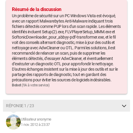
| PUP | PUM
Options d'examen désactivées: P2P
Résumé de la discussion
Elément(s) analysé(s): 221150
Un problème de sécurité sur un PC Windows Vista est évoqué,
Temps écoulé: 19 minute(s), 29 seconde(s)
avec un rapport Malwarebytes Anti-Malware indiquant trois
fichiers détectés comme PUP lors d'un scan rapide. Les éléments
Processus mémoire détecté(s): 0
identifiés incluent Setup(2).exe, FLVPlayerSetup_MMM.exe et
SoftonicDownloader_pour_abbyy-pdf-transformer.exe, et le fil
(Aucun élément nuisible détecté)
voit des conseils alternant diagnostic, mise à jour des outils et
nettoyage avec AdwCleaner ou OTL. Parmi les solutions, il est
Module(s) mémoire détecté(s): 0
recommandé de relancer un scan, puis de supprimer les
(Aucun élément nuisible détecté)
éléments détectés, d’essayer AdwCleaner, et éventuellement
d’exécuter un diagnostic OTL pour approfondir le nettoyage.
Clé(s) du Registre détectée(s): 0
D'autres échanges insistent sur la mise à jour des outils et sur le
(Aucun élément nuisible détecté)
partage des rapports de diagnostic, tout en gardant des
précautions pour éviter les sources de logiciels indésirables.
Valeur(s) du Registre détectée(s): 0
Bobot
(l'IA à votre service)
(Aucun élément nuisible détecté)
Elément(s) de données du Registre détecté(s): 0
RÉPONSE 1 / 23
(Aucun élément nuisible détecté)
Utilisateur anonyme
Dossier(s) détecté(s): 0
1 nov. 2012 à 23:37
(Aucun élément nuisible détecté)