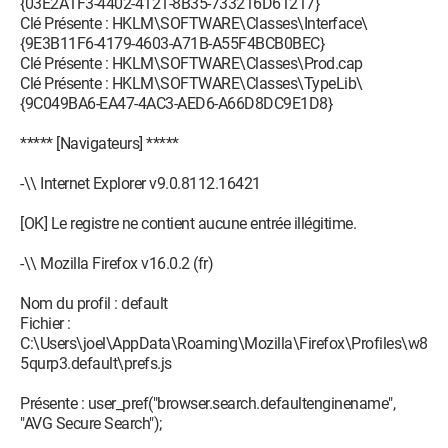
{03E2A1F3-4402-4121-8B35-733216D61217}
Clé Présente : HKLM\SOFTWARE\Classes\Interface\
{9E3B11F6-4179-4603-A71B-A55F4BCB0BEC}
Clé Présente : HKLM\SOFTWARE\Classes\Prod.cap
Clé Présente : HKLM\SOFTWARE\Classes\TypeLib\
{9C049BA6-EA47-4AC3-AED6-A66D8DC9E1D8}
***** [Navigateurs] *****
-\\ Internet Explorer v9.0.8112.16421
[OK] Le registre ne contient aucune entrée illégitime.
-\\ Mozilla Firefox v16.0.2 (fr)
Nom du profil : default
Fichier :
C:\Users\joel\AppData\Roaming\Mozilla\Firefox\Profiles\w8
5qurp3.default\prefs.js
Présente : user_pref("browser.search.defaultenginename",
"AVG Secure Search");