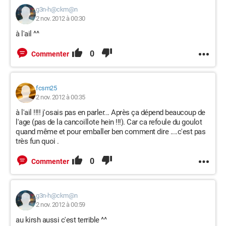
g3n-h@ckm@n
2 nov. 2012 à 00:30
à l'ail ^^
0
Commenter
fcsm25
2 nov. 2012 à 00:35
à l'ail !!!! j'osais pas en parler... Après ça dépend beaucoup de
l'age (pas de la cancoillote hein !!!). Car ca refoule du goulot
quand même et pour emballer ben comment dire ....c'est pas
très fun quoi .
0
Commenter
g3n-h@ckm@n
2 nov. 2012 à 00:59
au kirsh aussi c'est terrible ^^