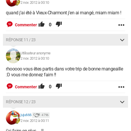
2 nov. 2012 à 00:10
quand j'ai été à Vieux-Charmont j'en ai mangé, miam miam !
0
Commenter
RÉPONSE 11 / 23
Utilisateur anonyme
2 nov. 2012 à 00:10
rhooooo vous êtes partis dans votre trip de bonne mangeaille
:D vous me donnez faim !!
0
Commenter
RÉPONSE 12 / 23
juju666
4 796
2 nov. 2012 à 00:11
j'ai faim en plus ... !!