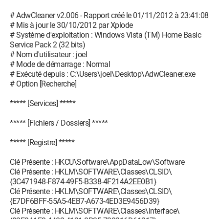
# AdwCleaner v2.006 - Rapport créé le 01/11/2012 à 23:41:08
# Mis à jour le 30/10/2012 par Xplode
# Système d'exploitation : Windows Vista (TM) Home Basic
Service Pack 2 (32 bits)
# Nom d'utilisateur : joel
# Mode de démarrage : Normal
# Exécuté depuis : C:\Users\joel\Desktop\AdwCleaner.exe
# Option [Recherche]
***** [Services] *****
***** [Fichiers / Dossiers] *****
***** [Registre] *****
Clé Présente : HKCU\Software\AppDataLow\Software
Clé Présente : HKLM\SOFTWARE\Classes\CLSID\
{3C471948-F874-49F5-B338-4F214A2EE0B1}
Clé Présente : HKLM\SOFTWARE\Classes\CLSID\
{E7DF6BFF-55A5-4EB7-A673-4ED3E9456D39}
Clé Présente : HKLM\SOFTWARE\Classes\Interface\