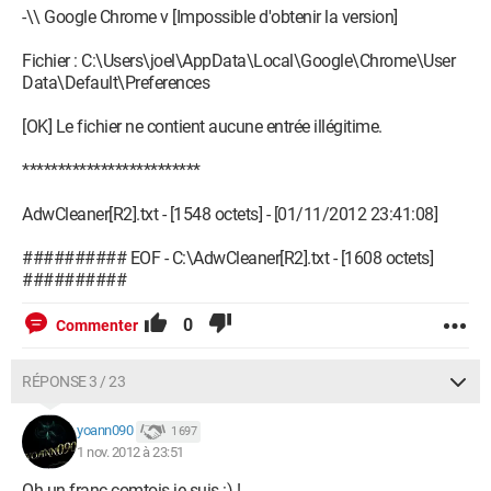
-\\ Google Chrome v [Impossible d'obtenir la version]
Fichier : C:\Users\joel\AppData\Local\Google\Chrome\User
Data\Default\Preferences
[OK] Le fichier ne contient aucune entrée illégitime.
*************************
AdwCleaner[R2].txt - [1548 octets] - [01/11/2012 23:41:08]
########## EOF - C:\AdwCleaner[R2].txt - [1608 octets]
##########
0
Commenter
RÉPONSE 3 / 23
yoann090
1 697
1 nov. 2012 à 23:51
Oh un franc comtois je suis :) !