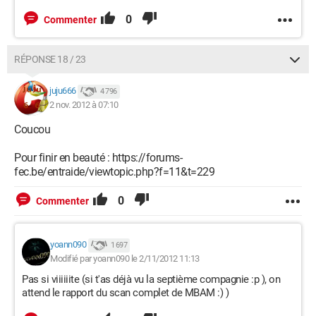
0
Commenter
RÉPONSE 18 / 23
juju666
4 796
2 nov. 2012 à 07:10
Coucou
Pour finir en beauté : https://forums-
fec.be/entraide/viewtopic.php?f=11&t=229
0
Commenter
yoann090
1 697
Modifié par yoann090 le 2/11/2012 11:13
Pas si viiiiiite (si t'as déjà vu la septième compagnie :p ), on
attend le rapport du scan complet de MBAM :) )