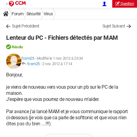
Question
Forum
Sécurité
Virus
Sujet Précédent
Sujet Suivant
Lenteur du PC - Fichiers détectés par MAM
Résolu
fcsm25
-
Modifié le 1 nov. 2012 à 23:34
fcsm25
-
2 nov. 2012 à 17:14
Bonjour,
je viens de nouveau vers vous pour un pb sur le PC de la
maison.
J'espère que vous pourrez de nouveau m'aider.
Par avance j'ai lancé MAM et je vous communique le rapport
ci-dessous (je vois que ca parle de softtonic et que vous n'en
dites pas du bien ....!!!).
Merci d'avance pour votre aide.