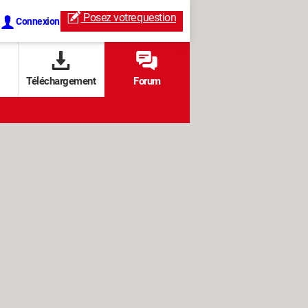
Posez votre
question
Connexion
Téléchargement
Forum