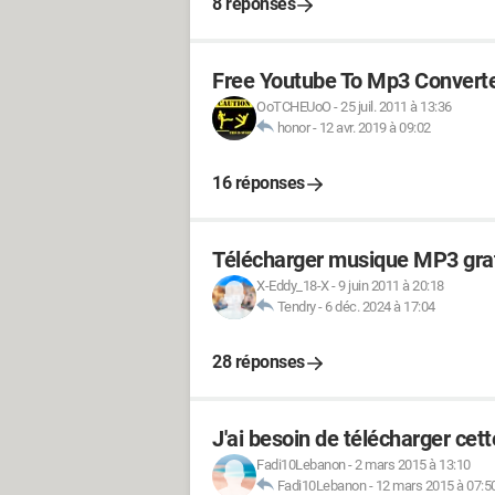
8 réponses
Free Youtube To Mp3 Convert
OoTCHEUoO
-
25 juil. 2011 à 13:36
honor
-
12 avr. 2019 à 09:02
16 réponses
Télécharger musique MP3 gra
X-Eddy_18-X
-
9 juin 2011 à 20:18
Tendry
-
6 déc. 2024 à 17:04
28 réponses
J'ai besoin de télécharger cett
Fadi10Lebanon
-
2 mars 2015 à 13:10
Fadi10Lebanon
-
12 mars 2015 à 07:5