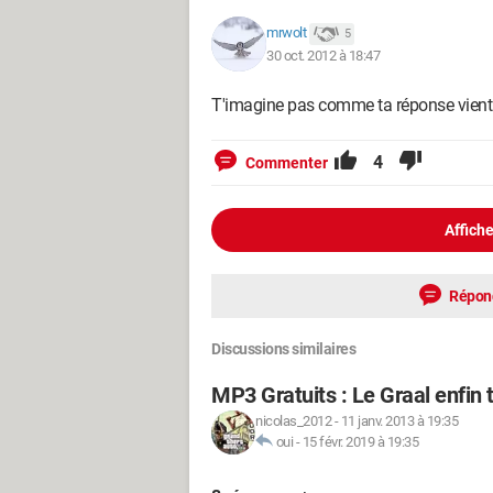
mrwolt
5
30 oct. 2012 à 18:47
T'imagine pas comme ta réponse vient d
4
Commenter
Affiche
Répon
Discussions similaires
MP3 Gratuits : Le Graal enfin 
nicolas_2012
-
11 janv. 2013 à 19:35
oui
-
15 févr. 2019 à 19:35