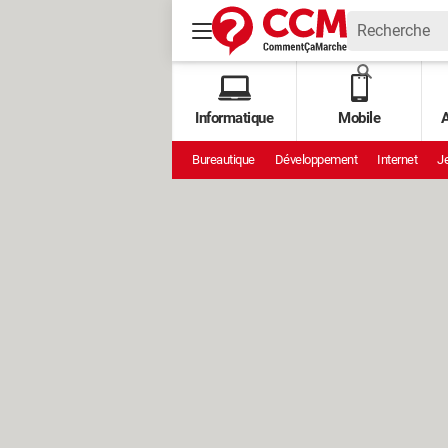
Informatique
Mobile
A
Bureautique
Développement
Internet
Je