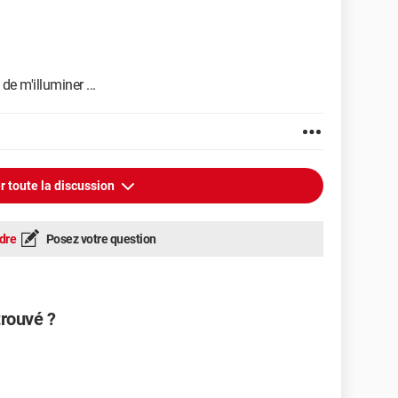
e m'illuminer ...
r toute la discussion
dre
Posez votre question
trouvé ?