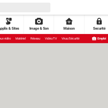
pplis & Sites
Image & Son
Maison
Securité
ux vidéo
Matériel
Réseau
Vidéo/TV
Virus/Sécurité
Emploi