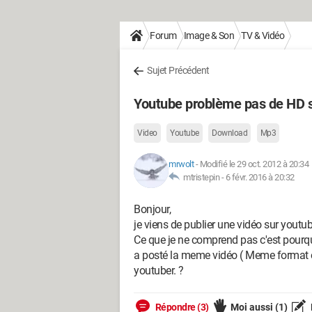
Forum
Image & Son
TV & Vidéo
Sujet Précédent
Youtube problème pas de HD 
Video
Youtube
Download
Mp3
mrwolt
-
Modifié le 29 oct. 2012 à 20:34
mtristepin -
6 févr. 2016 à 20:32
Bonjour,
je viens de publier une vidéo sur yout
Ce que je ne comprend pas c'est pourqu
a posté la meme vidéo ( Meme format etc
youtuber. ?
Répondre (3)
Moi aussi
(1)