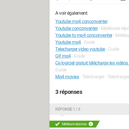
A voir également:
Youtube mp4 conconventer
Youtube conconventer
- Meilleures rép
Youtube to mp4 conconventer
- Meille
Youtube mp4
- Guide
Telecharger video youtube
- Guide
Gif mp4
- Guide
Ce logiciel gratuit télécharge les vidéo
Guide
Mp4 movies
- Télécharger - Télécharg
3 réponses
RÉPONSE 1 / 3
Meilleure réponse