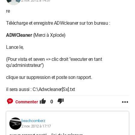
2 nov. 2012 à 14:37
re
Télécharge et enregistre ADWcleaner sur ton bureau :
ADWCleaner
(Merci à Xplode)
Lance le,
(Pour vista et seven => clic droit "executer en tant
qu'administrateur")
clique sur suppression et poste son rapport.
il sera aussi : C:\Adwcleaner[Sx].txt
0
Commenter
beachcomberz
2 nov. 2012 à 17:17