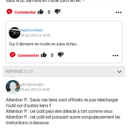
salut le pc demarre en mode sans echec ?
0
Commenter
beachcomberz
29 oct. 2012 à 14:28
Oui il démarre en mode en sans échec..
0
Commenter
RÉPONSE 2 / 23
g3n-h@ckm@n
29 oct. 2012 à 15:40
Attention !!! : Seuls ces liens sont officiels ne pas telecharger
l'outil sur d'autres liens !!
Attention !!! : cet outil peut etre détecté à tort comme virus
Attention !!! : cet outil est puissant suivre scrupuleusement les
instructions ci-dessous