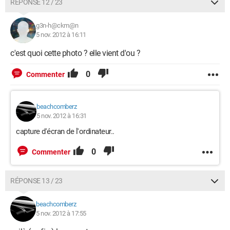
RÉPONSE 12 / 23
g3n-h@ckm@n
5 nov. 2012 à 16:11
c'est quoi cette photo ? elle vient d'ou ?
0
Commenter
beachcomberz
5 nov. 2012 à 16:31
capture d'écran de l'ordinateur..
0
Commenter
RÉPONSE 13 / 23
beachcomberz
5 nov. 2012 à 17:55