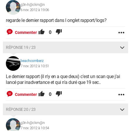
g3n-h@ckm@n
6 nov. 2012 à 19:06
regarde le dernier rapport dans l onglet rapport/logs?
0
Commenter
RÉPONSE 19 / 23
beachcomberz
7 nov. 2012 à 10:51
Le dernier rapport (il n'y en a que deux) c'est un scan que j'ai
lancé par inadvertance et qui n'a duré que 19 sec..
0
Commenter
RÉPONSE 20 / 23
g3n-h@ckm@n
7 nov. 2012 à 10:54