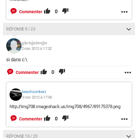
0
Commenter
RÉPONSE 9 / 23
g3n-h@ckm@n
2 nov. 2012 à 17:32
si dans c:\
0
Commenter
beachcomberz
3 nov. 2012 à 17:06
http://img708.imageshack.us/img708/4967/89175378.png
0
Commenter
RÉPONSE 10 / 23