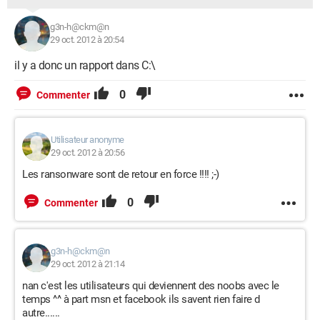
g3n-h@ckm@n
29 oct. 2012 à 20:54
il y a donc un rapport dans C:\
0
Commenter
Utilisateur anonyme
29 oct. 2012 à 20:56
Les ransonware sont de retour en force !!!! ;-)
0
Commenter
g3n-h@ckm@n
29 oct. 2012 à 21:14
nan c'est les utilisateurs qui deviennent des noobs avec le
temps ^^ à part msn et facebook ils savent rien faire d
autre......