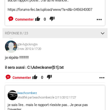
aucun rapport posté.. J'ai du le relancer..
https://forums-fec.be/upload/www/?a=d&i=3456343007
0
Commenter
RÉPONSE 8 / 23
g3n-h@ckm@n
2 nov. 2012 à 17:20
je répète !!!!!!!!!!!
il sera aussi : C:\Adwcleaner[S1].txt
0
Commenter
beachcomberz
Modifié par beachcomberz le 2/11/2012 17:27
je sais lire.. mais le rapport n'existe pas.. Je peux pas
l'inventer..