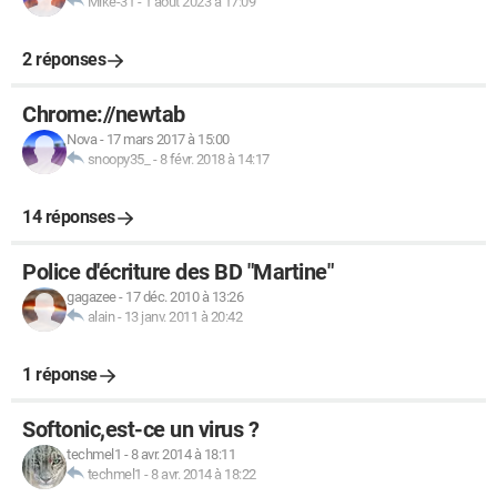
Mike-31
-
1 août 2023 à 17:09
2 réponses
Chrome://newtab
Nova
-
17 mars 2017 à 15:00
snoopy35_
-
8 févr. 2018 à 14:17
14 réponses
Police d'écriture des BD "Martine"
gagazee
-
17 déc. 2010 à 13:26
alain
-
13 janv. 2011 à 20:42
1 réponse
Softonic,est-ce un virus ?
techmel1
-
8 avr. 2014 à 18:11
techmel1
-
8 avr. 2014 à 18:22