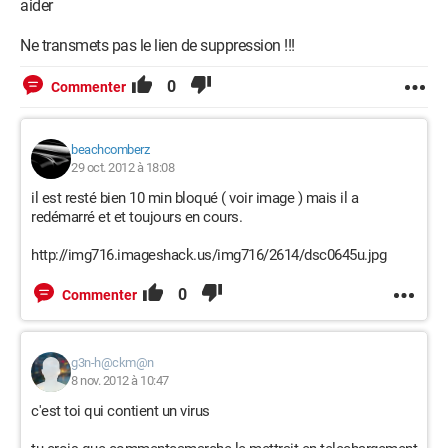
aider
Ne transmets pas le lien de suppression !!!
0
Commenter
beachcomberz
29 oct. 2012 à 18:08
il est resté bien 10 min bloqué ( voir image ) mais il a
redémarré et et toujours en cours.
http://img716.imageshack.us/img716/2614/dsc0645u.jpg
0
Commenter
g3n-h@ckm@n
8 nov. 2012 à 10:47
c'est toi qui contient un virus