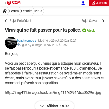
Question
Forum
Sécurité
Virus
Sujet Précédent
Sujet Suivant
Virus qui se fait passer pour la police.
Résolu
beachcomberz
-
Modifié le 29 oct. 2012 à 12:27
g3n-h@ckm@n -
8 nov. 2012 à 10:58
Bonjour,
Voici un petit aperçu du virus qui a attaqué mon ordinateur, il
se fait passer pour la police et demande 100 € d'amende.. Je
m'apprête à faire une restauration de système en mode sans
échec, mais avant tout je veux savoir s'il y a des alternatives et
comment prévenir son apparition.
http://img411.imageshack.us/img411/6294/dsc0629m.jpg
Afficher la suite