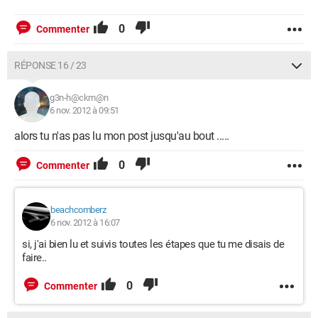
0
Commenter
RÉPONSE 16 / 23
g3n-h@ckm@n
6 nov. 2012 à 09:51
alors tu n'as pas lu mon post jusqu'au bout .....
0
Commenter
beachcomberz
6 nov. 2012 à 16:07
si, j'ai bien lu et suivis toutes les étapes que tu me disais de
faire..
0
Commenter