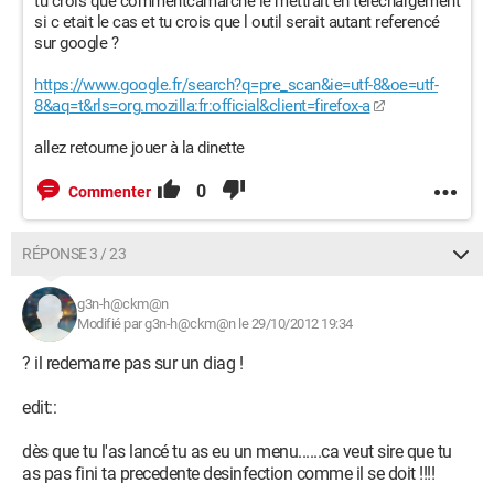
tu crois que commentcamarche le mettrait en telechargement
si c etait le cas et tu crois que l outil serait autant referencé
sur google ?
https://www.google.fr/search?q=pre_scan&ie=utf-8&oe=utf-
8&aq=t&rls=org.mozilla:fr:official&client=firefox-a
allez retourne jouer à la dinette
0
Commenter
RÉPONSE 3 / 23
g3n-h@ckm@n
Modifié par g3n-h@ckm@n le 29/10/2012 19:34
? il redemarre pas sur un diag !
edit::
dès que tu l'as lancé tu as eu un menu......ca veut sire que tu
as pas fini ta precedente desinfection comme il se doit !!!!