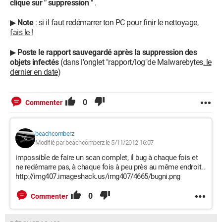
clique sur " suppression
" .
▶
Note
:
si il faut redémarrer ton PC pour finir le nettoyage,
fais le !
▶
Poste le rapport sauvegardé après la suppression des
objets infectés
(dans l'onglet "rapport/log"de Malwarebytes,
le
dernier en date
)
0
Commenter
beachcomberz
Modifié par beachcomberz le 5/11/2012 16:07
impossible de faire un scan complet, il bug à chaque fois et
ne redémarre pas, à chaque fois à peu près au même endroit..
http://img407.imageshack.us/img407/4665/bugni.png
0
Commenter