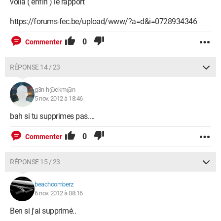
voilà ( enfin ) le rapport
https://forums-fec.be/upload/www/?a=d&i=0728934346
0
Commenter
RÉPONSE 14 / 23
g3n-h@ckm@n
5 nov. 2012 à 18:46
bah si tu supprimes pas....
0
Commenter
RÉPONSE 15 / 23
beachcomberz
6 nov. 2012 à 08:16
Ben si j'ai supprimé..