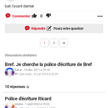
bah l'avant dernier
0
Commenter
Répondre
Posez votre question
1
2
Discussions similaires
Bref. Je cherche la police d'écriture de Bref
Ratus
-
19 déc. 2011 à 19:18
Calo mnie
-
31 juil. 2014 à 22:29
10 réponses
Police d'écriture Ricard
ponkie
-
1 août 2023 à 15:33