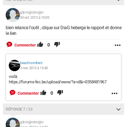
g3n-h@ckm@n
30 oct. 2012 à 15:05
bien relance l'outil , clique sur DiaG heberge le rapport et donne
le lien
0
Commenter
beachcomberz
2 nov. 2012 à 13:40
voilà
https://forums-fec.be/upload/www/?a=d&i=0358481967
0
Commenter
RÉPONSE 7 / 23
g3n-h@ckm@n