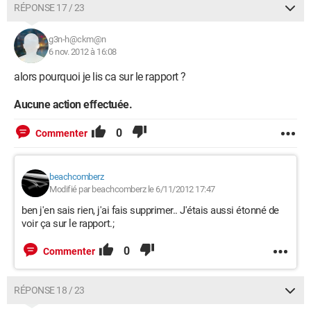
RÉPONSE 17 / 23
g3n-h@ckm@n
6 nov. 2012 à 16:08
alors pourquoi je lis ca sur le rapport ?
Aucune action effectuée.
0
Commenter
beachcomberz
Modifié par beachcomberz le 6/11/2012 17:47
ben j'en sais rien, j'ai fais supprimer.. J'étais aussi étonné de
voir ça sur le rapport.;
0
Commenter
RÉPONSE 18 / 23