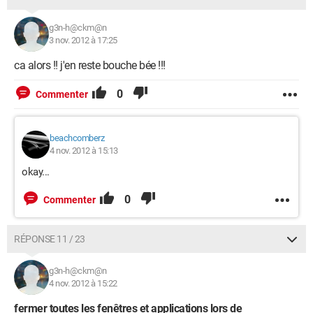
g3n-h@ckm@n
3 nov. 2012 à 17:25
ca alors !! j'en reste bouche bée !!!
0
Commenter
beachcomberz
4 nov. 2012 à 15:13
okay...
0
Commenter
RÉPONSE 11 / 23
g3n-h@ckm@n
4 nov. 2012 à 15:22
fermer toutes les fenêtres et applications lors de