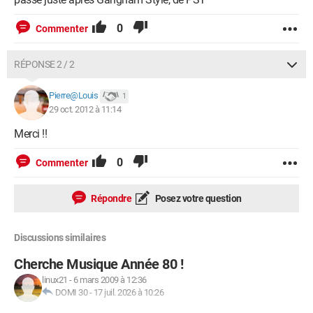
0
Commenter
RÉPONSE 2 / 2
Pierre@Louis
1
29 oct. 2012 à 11:14
Merci !!
0
Commenter
Répondre
Posez votre question
Discussions similaires
Cherche Musique Année 80 !
linux21
-
6 mars 2009 à 12:36
DOMI 30
-
17 juil. 2026 à 10:26