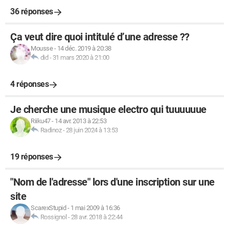
36 réponses
Ça veut dire quoi intitulé d’une adresse ??
Mousse
-
14 déc. 2019 à 20:38
did
-
31 mars 2020 à 21:00
4 réponses
Je cherche une musique electro qui tuuuuuue
Riiku47
-
14 avr. 2013 à 22:53
Radinoz
-
28 juin 2024 à 13:53
19 réponses
"Nom de l'adresse" lors d'une inscription sur une
site
ScarexStupid
-
1 mai 2009 à 16:36
Rossignol
-
28 avr. 2018 à 22:44