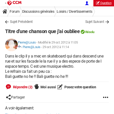
Question
Forum
Discussions générales
Loisirs / Divertissements
Sujet Précédent
Sujet Suivant
Titre d'une chanson que j'ai oubliee
Résolu
Pierre@Louis
-
Modifié le 29 oct. 2012 à 11:05
Pierre@Louis
-
29 oct. 2012 à 11:14
Dans le clip il y a mec en skateboard qui dans descend une
rue et sur les facade le la rue il y a des espece de porte de l
espace temps. C est une musique electro.
Le refrain ca fait un peu ca :
Bali guette no he !! Bali guette no he !!!
Répondre (2)
Moi aussi
Posez votre question
Partager
A voir également: