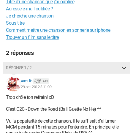
Titre d'une chanson que j'ai oubliee
Adresse e-mail oubliée ?
Je cherche une chanson
Sous titre
Comment mettre une chanson en sonnerie sur iphone
Trouver un film sans le titre
2 réponses
RÉPONSE 1 / 2
Armulis
413
29 oct. 2012 à 11:09
Trop drôle ton refrain! xD
C'est C2C - Down the Road (Bali Guette No He) ^^
Vu la popularité de cette chanson, il te suffisait d'allumer
MCM pendant 15 minutes pour l'entendre. En principe, elle
passe juste après Gangnam Style, de PSY ^^