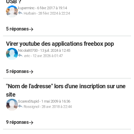
USB ?
kuperminc
-
6 févr. 2017 à 19:14
Hurbain
-
28 févr. 2024 à 22:24
5 réponses
Virer youtube des applications freebox pop
Nicola80700
-
13 juil. 2024 à 12:45
.eric
-
12 avr. 2026 à 01:47
5 réponses
"Nom de l'adresse" lors d'une inscription sur une
site
ScarexStupid
-
1 mai 2009 à 16:36
Rossignol
-
28 avr. 2018 à 22:44
9 réponses