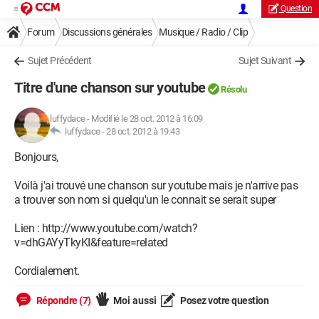
Question
Forum
Discussions générales
Musique / Radio / Clip
Sujet Précédent
Sujet Suivant
Titre d'une chanson sur youtube
Résolu
luffydace
-
Modifié le 28 oct. 2012 à 16:09
luffydace -
28 oct. 2012 à 19:43
Bonjours,
Voilà j'ai trouvé une chanson sur youtube mais je n'arrive pas
a trouver son nom si quelqu'un le connait se serait super
Lien : http://www.youtube.com/watch?
v=dhGAYyTkyKI&feature=related
Cordialement.
Répondre (7)
Moi aussi
Posez votre question