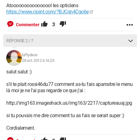
Atoooooooooooooool les opticiens
https://www.cjoint.com/?BJCqn4Cgo6e
3
Commenter
RÉPONSE 2 / 7
luffydace
28 oct. 2012 à 16:25
salut salut :)
s'il te plait rossi46du77 comment as-tu fais aparraitre le menu
là moi je ne l'ai pas regarde ce que j'ai :
http://img163.imageshack.us/img163/2217/captureauaj.jpg
si tu pouvais me dire comment tu as fais se serait super :)
Cordialement.