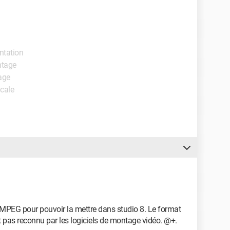
entation
ntage
age
icale
n MPEG pour pouvoir la mettre dans studio 8. Le format
t pas reconnu par les logiciels de montage vidéo. @+.