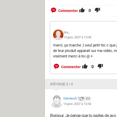
0
Commenter
lise_
16 janv. 2007 à 10:40
merci, ça marche :) seul petit hic c que j
de leur produit apparait sur ma vidéo, 
vraiment merci à toi @ +
0
Commenter
RÉPONSE 3 / 4
Samesufi
408
16 janv. 2007 à 10:54
Bonjour. Je pense que tu parles de avs 