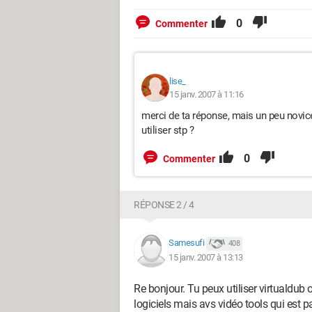
0
Commenter
lise_
15 janv. 2007 à 11:16
merci de ta réponse, mais un peu novice 
utiliser stp ?
0
Commenter
RÉPONSE 2 / 4
Samesufi
408
15 janv. 2007 à 13:13
Re bonjour. Tu peux utiliser virtualdub 
logiciels mais avs vidéo tools qui est 