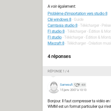
A voir également:
Probléme d'importation vers studio 8
Clé windows 8
- Guide
Camtasia studio 8
- Télécharger - Prés
Fl studio 8
- Télécharger - Édition & Mo
Fl studio
- Télécharger - Édition & Mont
Mixcraft 8
- Télécharger - Création mus
4 réponses
RÉPONSE 1 / 4
Samesufi
408
15 janv. 2007 à 10:13
Bonjour. Il faut compresser ta vidéo e
WMM est un format particulier qui n'es