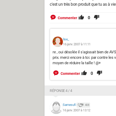
c'est un très bon produit que tu as à vie
0
Commenter
lise_
16 janv. 2007 à 11:11
re , oui désolée il s'agissait bien de A
prix. merci encore à toi. par contre les
moyen de réduire la taille ! @+
0
Commenter
RÉPONSE 4 / 4
Samesufi
408
16 janv. 2007 à 13:12