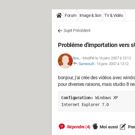
Forum
Image & Son
TV & Vidéo
Sujet Précédent
Probléme d'importation vers s
lise_
-
Modifié le 16 janv. 2007 à 13:12
Samesufi
-
16 janv. 2007 à 13:12
bonjour, j'ai crée des vidéos avec wind
pour diverses raisons, mais studio 8 ne v
Configuration: 
Windows XP

Internet Explorer 7.0
Répondre (4)
Moi aussi
Pose