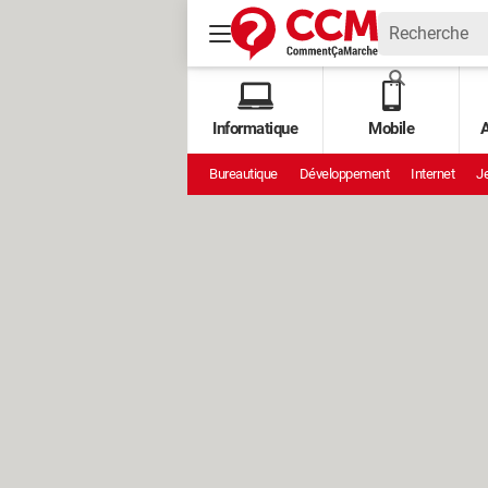
Informatique
Mobile
A
Bureautique
Développement
Internet
Je