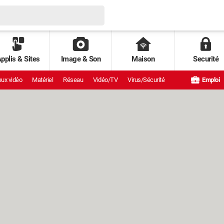
pplis & Sites
Image & Son
Maison
Securité
ux vidéo
Matériel
Réseau
Vidéo/TV
Virus/Sécurité
Emploi