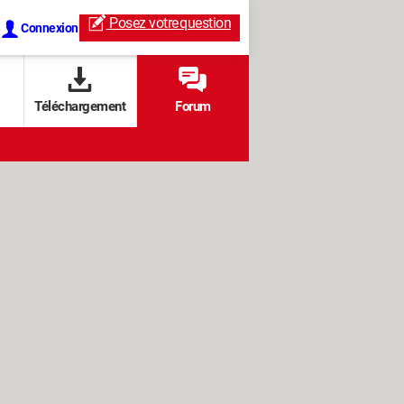
Posez votre
question
Connexion
Téléchargement
Forum