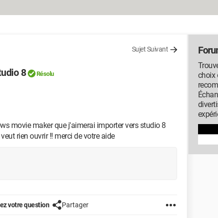
Foru
Sujet Suivant
Trouve
tudio 8
Résolu
choix 
recom
Échan
diver
expéri
ows movie maker que j'aimerai importer vers studio 8
eut rien ouvrir !! merci de votre aide
z votre question
Partager