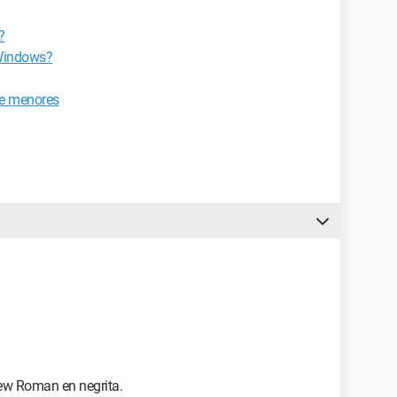
?
 Windows?
de menores
ew Roman en negrita.