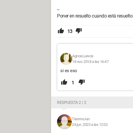
--
Poner en resuelto cuando está resuelto.
13
AgnosLuevos
18 nov. 2018 a las 16:47
si es eso
1
RESPUESTA 2 / 2
TianmoJun
24 jun. 2023 a las 12:02