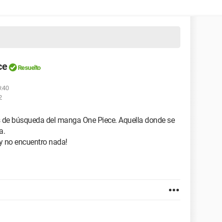
ce
Resuelto
0:40
2
les de búsqueda del manga One Piece. Aquella donde se
a.
y no encuentro nada!