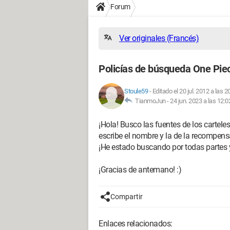
Forum
Ver originales (Francés)
Policías de búsqueda One Pie
Stoule59
-
Editado el 20 jul. 2012 a las 2
TianmoJun -
24 jun. 2023 a las 12:0
¡Hola! Busco las fuentes de los carte
escribe el nombre y la de la recompens
¡He estado buscando por todas partes 
¡Gracias de antemano! :)
Compartir
Enlaces relacionados: