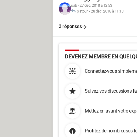
sab
-
27 déc. 2018 à 12:53
pistouri
-
28 déc. 2018 à 11:18
3 réponses
DEVENEZ MEMBRE EN QUELQU
Connectez-vous simplemen
Suivez vos discussions fa
Mettez en avant votre exp
Profitez de nombreuses fo