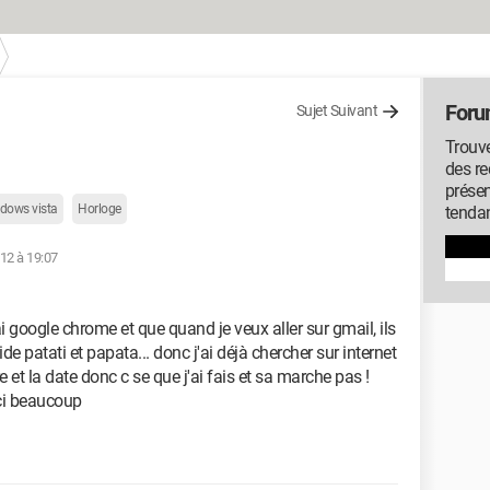
Foru
Sujet Suivant
Trouve
des r
présen
dows vista
Horloge
tenda
2012 à 19:07
i google chrome et que quand je veux aller sur gmail, ils
ide patati et papata... donc j'ai déjà chercher sur internet
re et la date donc c se que j'ai fais et sa marche pas !
rci beaucoup