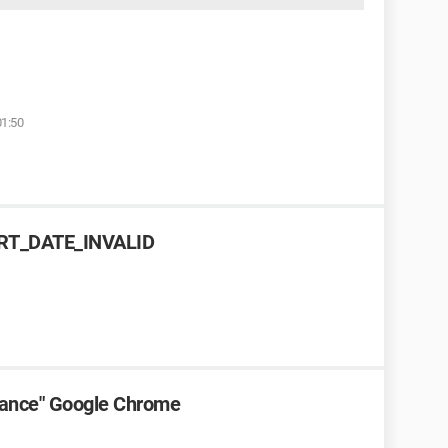
01:50
CERT_DATE_INVALID
avance" Google Chrome