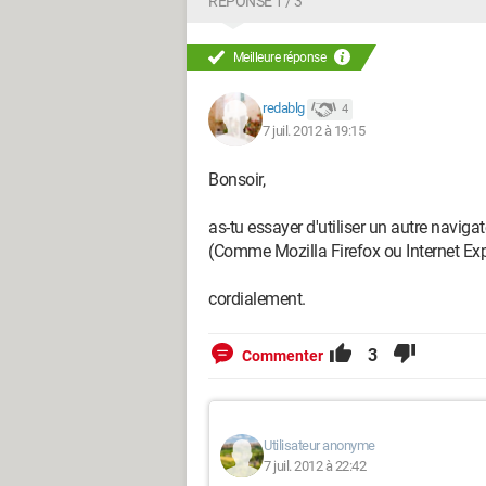
RÉPONSE 1 / 3
Meilleure réponse
redablg
4
7 juil. 2012 à 19:15
Bonsoir,
as-tu essayer d'utiliser un autre naviga
(Comme Mozilla Firefox ou Internet Exp
cordialement.
3
Commenter
Utilisateur anonyme
7 juil. 2012 à 22:42