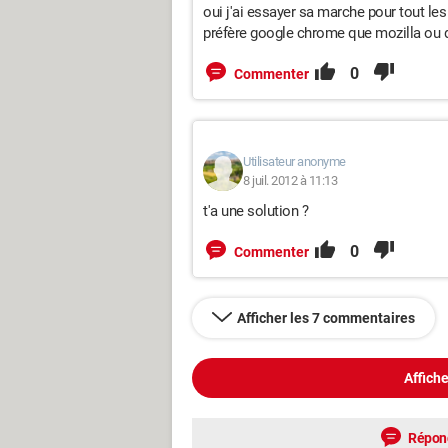
oui j'ai essayer sa marche pour tout le
préfère google chrome que mozilla ou qu
0
Commenter
Utilisateur anonyme
8 juil. 2012 à 11:13
t'a une solution ?
0
Commenter
Afficher les 7 commentaires
Affiche
Répon