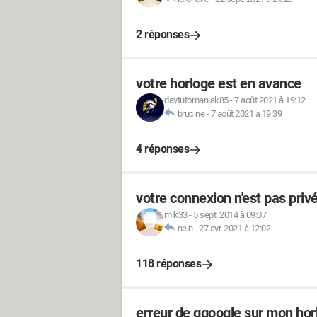
2 réponses
votre horloge est en avance
davtutomaniak85
-
7 août 2021 à 19:12
brucine
-
7 août 2021 à 19:39
4 réponses
votre connexion n'est pas priv
mlk33
-
5 sept. 2014 à 09:07
nein
-
27 avr. 2021 à 12:02
118 réponses
erreur de ggoogle sur mon hor