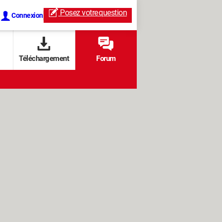
Posez votre
question
Connexion
Téléchargement
Forum