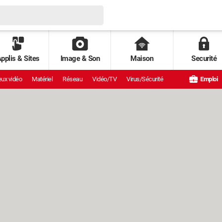
pplis & Sites
Image & Son
Maison
Securité
ux vidéo
Matériel
Réseau
Vidéo/TV
Virus/Sécurité
Emploi