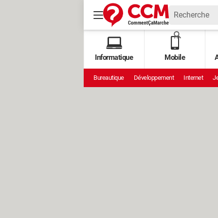
Informatique
Mobile
A
Bureautique
Développement
Internet
Je