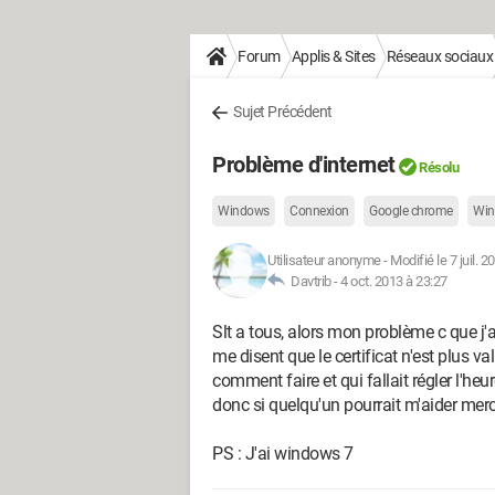
Forum
Applis & Sites
Réseaux sociaux
Sujet Précédent
Problème d'internet
Résolu
Windows
Connexion
Google chrome
Win
Utilisateur anonyme
-
Modifié le 7 juil. 
Davtrib -
4 oct. 2013 à 23:27
Slt a tous, alors mon problème c que j'a
me disent que le certificat n'est plus val
comment faire et qui fallait régler l'heu
donc si quelqu'un pourrait m'aider me
PS : J'ai windows 7