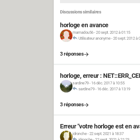
Discussions similaires
horloge en avance
mamadou56
-
20 sept. 2012 à 01:15
Utilisateur anonyme
-
20 sept. 2012 à 
3 réponses
horloge, erreur : NET::ERR_
sardine79
-
16 déc. 2017 à 10:55
sardine79
-
16 déc. 2017 à 13:19
3 réponses
Erreur "votre horloge est en 
idronche
-
22 sept. 2021 à 18:37
idronche
-
22 sept. 2021 à 21:23