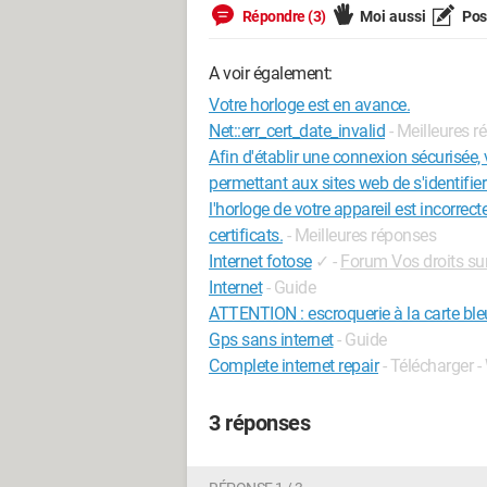
Répondre (3)
Moi aussi
Pose
A voir également:
Votre horloge est en avance.
Net::err_cert_date_invalid
- Meilleures 
Afin d'établir une connexion sécurisée, v
permettant aux sites web de s'identifier
l'horloge de votre appareil est incorrect
certificats.
- Meilleures réponses
Internet fotose
✓
-
Forum Vos droits sur
Internet
- Guide
ATTENTION : escroquerie à la carte bleu
Gps sans internet
- Guide
Complete internet repair
- Télécharger -
3 réponses