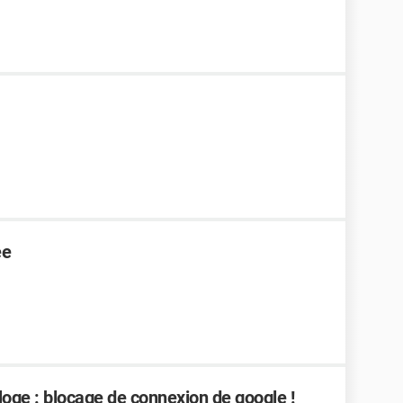
ée
loge : blocage de connexion de google !