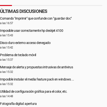
ÚLTIMAS DISCUSIONES
Comando "imprimir" que confunde con "guardar doc"
a las 16:57
Imposible usar correctamente hp deskjet 4100
a las 15:43
Disco duro externo acceso denegado
a las 15:42
Problema de teclado móvil
a las 15:37
Mensaje de alerta y propuestas intrusivas de antivirus
a las 15:32
Imposible instalar el media feature pack en windows ...
a las 15:32
Utilidad de configuración gráfica para el color, etc.
a las 14:48
Fotografía digital: apertura