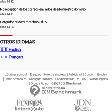
a las 14:32
No reception de los correos enviados desde nuestro dominio
a las 14:11
Cargador huawei matebook d15
a las 13:04
OTROS IDIOMAS
🇬🇧
English
🇫🇷
Français
¿Quiénes somos?
El equipo
Nuestra empresa
Publicidad
Contact
Empleo
Datos personales
Configurar cookies
Condiciones de uso
RSS
Avisos legales
Groupe Figaro
©2025 CCM Benchmark