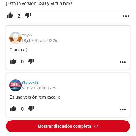
¡Está la versión USB y Virtualbox!
2
tony29
18 jul. 2012 a las 12:26
Gracias :}
0
Skyrock38
5 dic. 2012 a las 17:59
Es una versión remixada :x
0
Mostrar discusión completa