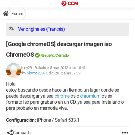
Forum
Ver originales (Francés)
[Google chromeOS] descargar imagen iso
ChromeOS
Resuelto/Cerrado
tony29
-
Editado el 5 mar. 2012 a las 18:41
Skyrock38
-
5 dic. 2012 a las 17:59
Hola,
estoy buscando desde hace un tiempo un lugar donde se
pueda descargar ya sea
chrome
os o
chromium
os en
formato iso para grabarlo en un CD, ya sea para instalarlo o
para probarlo en memoria viva.
Configuración:
iPhone / Safari 533.1
Compartir