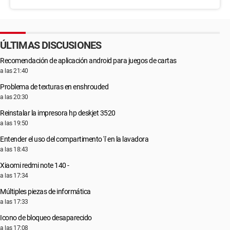
ÚLTIMAS DISCUSIONES
Recomendación de aplicación android para juegos de cartas
a las 21:40
Problema de texturas en enshrouded
a las 20:30
Reinstalar la impresora hp deskjet 3520
a las 19:50
Entender el uso del compartimento 'i' en la lavadora
a las 18:43
Xiaomi redmi note 140 -
a las 17:34
Múltiples piezas de informática
a las 17:33
Icono de bloqueo desaparecido
a las 17:08