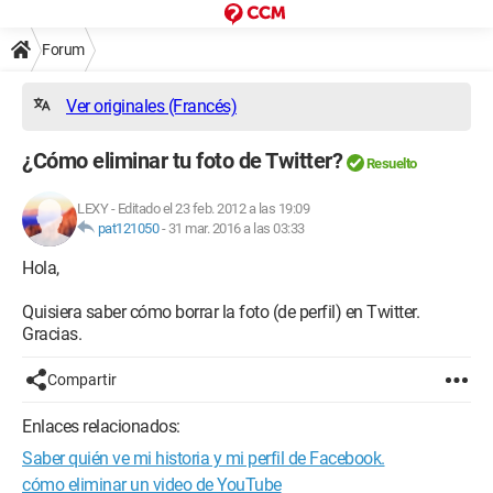
Forum
Ver originales (Francés)
¿Cómo eliminar tu foto de Twitter?
Resuelto
LEXY
-
Editado el 23 feb. 2012 a las 19:09
pat121050
-
31 mar. 2016 a las 03:33
Hola,
Quisiera saber cómo borrar la foto (de perfil) en Twitter.
Gracias.
Compartir
Enlaces relacionados:
Saber quién ve mi historia y mi perfil de Facebook.
cómo eliminar un video de YouTube