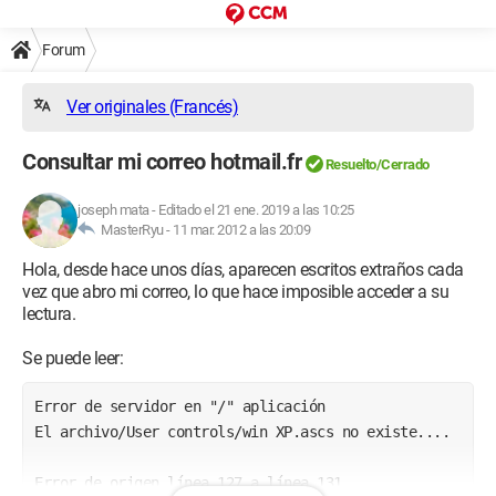
Forum
Ver originales (Francés)
Consultar mi correo hotmail.fr
Resuelto/Cerrado
joseph mata
-
Editado el 21 ene. 2019 a las 10:25
MasterRyu -
11 mar. 2012 a las 20:09
Hola, desde hace unos días, aparecen escritos extraños cada
vez que abro mi correo, lo que hace imposible acceder a su
lectura.
Se puede leer:
Error de servidor en "/" aplicación 
El archivo/User controls/win XP.ascs no existe.... 
Error de origen línea 127 a línea 131 