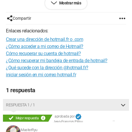
Mostrar más
Archivo de origen 
Compartir
Traza de pila...
Enlaces relacionados:
Crear una dirección de hotmail.fr o .com
¿Qué debo hacer?
¿Cómo acceder a mi correo de Hotmail?
Cómo recuperar su cuenta de hotmail?
Configuración:
Windows XP / Safari 535.7
¿Cómo recuperar mi bandeja de entrada de hotmail?
¿Qué sucede con la dirección @hotmail.fr?
iniciar sesión en mi correo hotmail.fr
1 respuesta
RESPUESTA 1 / 1
aprobada por
Mejor respuesta
Jean-François Pillou
MasterRyu